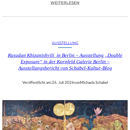
:
WEITERLESEN
C
H
R
I
S
T
AUSSTELLUNG
O
P
Rusudan Khizanishvili in Berlin – Ausstellung „Double
H
Exposure“ in der Kornfeld Galerie Berlin –
G
Ausstellungsbericht von Schabel-Kultur-Blog
O
L
D
Veröffentlicht am:
26. Juli 2026
von
Michaela Schabel
S
T
E
I
N
–
S