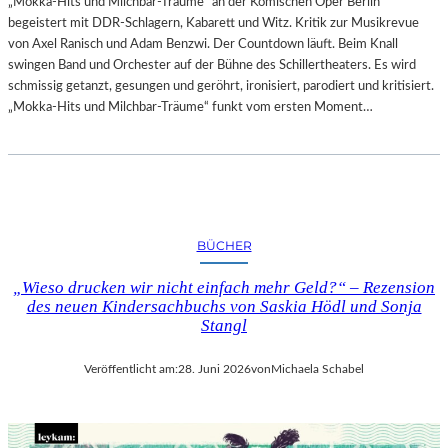
„Mokka-Hits und Milchbar-Träume“ an der Komischen Oper Berlin
begeistert mit DDR-Schlagern, Kabarett und Witz. Kritik zur Musikrevue
von Axel Ranisch und Adam Benzwi. Der Countdown läuft. Beim Knall
swingen Band und Orchester auf der Bühne des Schillertheaters. Es wird
schmissig getanzt, gesungen und geröhrt, ironisiert, parodiert und kritisiert.
„Mokka-Hits und Milchbar-Träume“ funkt vom ersten Moment…
BÜCHER
„Wieso drucken wir nicht einfach mehr Geld?“ – Rezension
des neuen Kindersachbuchs von Saskia Hödl und Sonja
Stangl
Veröffentlicht am:
28. Juni 2026
von
Michaela Schabel