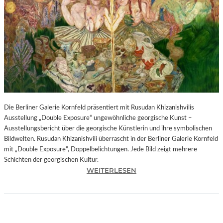
I
N
F
O
N
I
E
O
R
C
H
Die Berliner Galerie Kornfeld präsentiert mit Rusudan Khizanishvilis
E
Ausstellung „Double Exposure“ ungewöhnliche georgische Kunst –
S
Ausstellungsbericht über die georgische Künstlerin und ihre symbolischen
T
Bildwelten. Rusudan Khizanishvili überrascht in der Berliner Galerie Kornfeld
E
mit „Double Exposure“, Doppelbelichtungen. Jede Bild zeigt mehrere
R
Schichten der georgischen Kultur.
P
:
WEITERLESEN
I
R
E
U
T
S
R
U
O
D