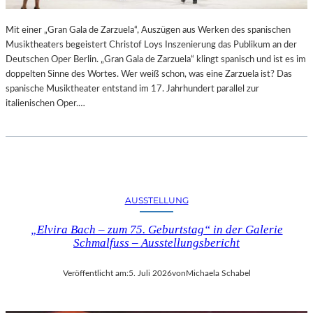
R
L
T
I
Mit einer „Gran Gala de Zarzuela“, Auszügen aus Werken des spanischen
K
N
Musiktheaters begeistert Christof Loys Inszenierung das Publikum an der
R
–
Deutschen Oper Berlin. „Gran Gala de Zarzuela“ klingt spanisch und ist es im
I
A
doppelten Sinne des Wortes. Wer weiß schon, was eine Zarzuela ist? Das
T
U
spanische Musiktheater entstand im 17. Jahrhundert parallel zur
I
S
italienischen Oper.…
K
S
–
T
A
E
U
L
S
L
B
U
L
N
AUSSTELLUNG
I
G
C
„Elvira Bach – zum 75. Geburtstag“ in der Galerie
„
K
Schmalfuss – Ausstellungsbericht
D
A
O
U
U
Veröffentlicht am:
5. Juli 2026
von
Michaela Schabel
F
B
M
L