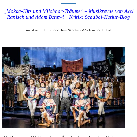
„Mokka-Hits und Milchbar-Träume“ – Musikrevue von Axel
Ranisch und Adam Benzwi – Kritik: Schabel-Kutlur-Blog
Veröffentlicht am:
29. Juni 2026
von
Michaela Schabel