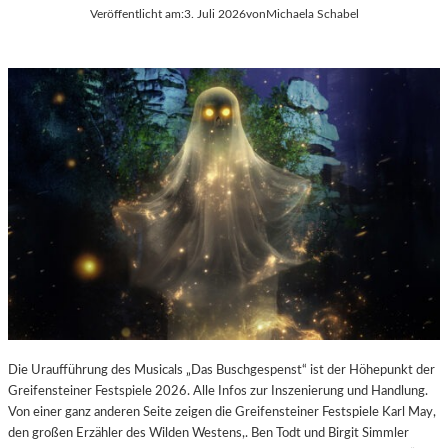
E
Veröffentlicht am:
3. Juli 2026
von
Michaela Schabel
L
-
K
U
L
T
U
R
-
B
L
O
G
Die Uraufführung des Musicals „Das Buschgespenst“ ist der Höhepunkt der
Greifensteiner Festspiele 2026. Alle Infos zur Inszenierung und Handlung.
Von einer ganz anderen Seite zeigen die Greifensteiner Festspiele Karl May,
den großen Erzähler des Wilden Westens,. Ben Todt und Birgit Simmler