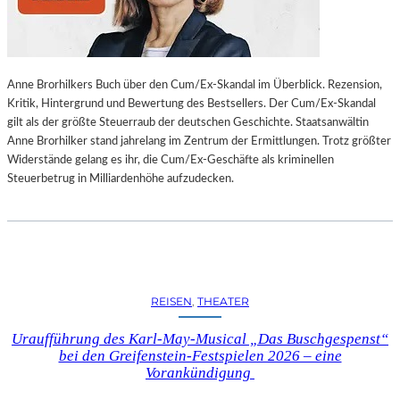
L
L
U
N
Anne Brorhilkers Buch über den Cum/Ex-Skandal im Überblick. Rezension,
G
Kritik, Hintergrund und Bewertung des Bestsellers. Der Cum/Ex-Skandal
S
gilt als der größte Steuerraub der deutschen Geschichte. Staatsanwältin
B
Anne Brorhilker stand jahrelang im Zentrum der Ermittlungen. Trotz größter
E
Widerstände gelang es ihr, die Cum/Ex-Geschäfte als kriminellen
R
Steuerbetrug in Milliardenhöhe aufzudecken.
I
C
H
T
V
O
N
REISEN
, 
THEATER
S
C
Uraufführung des Karl-May-Musical „Das Buschgespenst“
H
bei den Greifenstein-Festspielen 2026 – eine
A
Vorankündigung
B