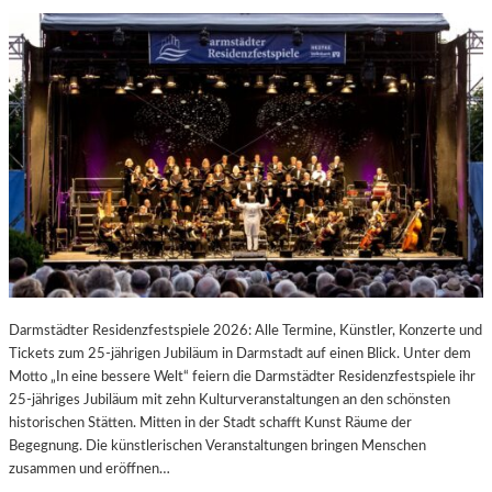
Darmstädter Residenzfestspiele 2026: Alle Termine, Künstler, Konzerte und
Tickets zum 25-jährigen Jubiläum in Darmstadt auf einen Blick. Unter dem
Motto „In eine bessere Welt“ feiern die Darmstädter Residenzfestspiele ihr
25-jähriges Jubiläum mit zehn Kulturveranstaltungen an den schönsten
historischen Stätten. Mitten in der Stadt schafft Kunst Räume der
Begegnung. Die künstlerischen Veranstaltungen bringen Menschen
zusammen und eröffnen…