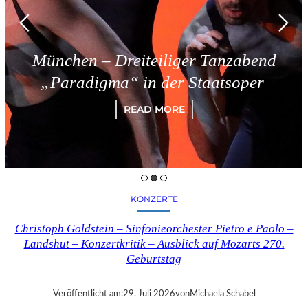
– Dreiteiliger Tanzabend
Tries
gma“ in der Staatsoper
READ MORE
KONZERTE
Christoph Goldstein – Sinfonieorchester Pietro e Paolo –
Landshut – Konzertkritik – Ausblick auf Mozarts 270.
Geburtstag
Veröffentlicht am:
29. Juli 2026
von
Michaela Schabel