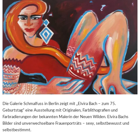
O
E
Z
E
A
X
R
P
T
O
S
S
2
U
7
R
0
E
.
“
G
I
E
N
B
D
U
E
R
R
T
K
Die Galerie Schmalfuss in Berlin zeigt mit „Elvira Bach – zum 75.
S
O
Geburtstag“ eine Ausstellung mit Originalen, Farblithografien und
T
R
Farbradierungen der bekannten Malerin der Neuen Wilden. Elvira Bachs
A
N
Bilder sind unverwechselbare Frauenporträts – sexy, selbstbewusst und
G
F
selbstbestimmt.
E
L