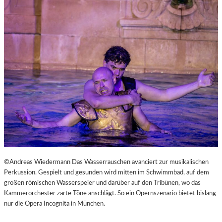
L
V
E
R
É
I
S
–
E
I
N
F
A
S
T
K
©Andreas Wiedermann Das Wasserrauschen avanciert zur musikalischen
L
Perkussion. Gespielt und gesunden wird mitten im Schwimmbad, auf dem
A
großen römischen Wasserspeier und darüber auf den Tribünen, wo das
S
Kammerorchester zarte Töne anschlägt. So ein Opernszenario bietet bislang
S
nur die Opera Incognita in München.
I
S