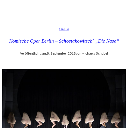
C
H
E
R
L
OPER
I
Komische Oper Berlin – Schostakowitsch´ „Die Nase“
E
B
E
Veröffentlicht am:
8. September 2018
von
Michaela Schabel
S
F
I
L
M
“
N
U
R
U
M
G