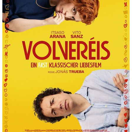
R
T
“
P
R
Ä
S
E
N
T
I
E
R
T
D
I
E
6
.
I
N
T