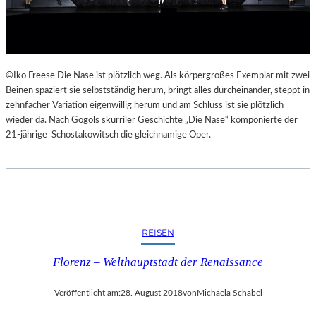
E
K
E
H
R
©Iko Freese Die Nase ist plötzlich weg. Als körpergroßes Exemplar mit zwei
T
Beinen spaziert sie selbstständig herum, bringt alles durcheinander, steppt in
zehnfacher Variation eigenwillig herum und am Schluss ist sie plötzlich
wieder da. Nach Gogols skurriler Geschichte „Die Nase“ komponierte der
21-jährige Schostakowitsch die gleichnamige Oper.
REISEN
Florenz – Welthauptstadt der Renaissance
Veröffentlicht am:
28. August 2018
von
Michaela Schabel