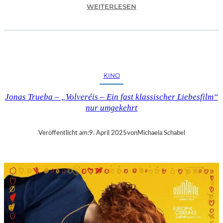
:
WEITERLESEN
A
S
C
H
A
F
KINO
F
E
Jonas Trueba – „Volveréis – Ein fast klassischer Liebesfilm“
N
nur umgekehrt
B
U
R
Veröffentlicht am:
9. April 2025
von
Michaela Schabel
G
–
„
M
A
I
N
A