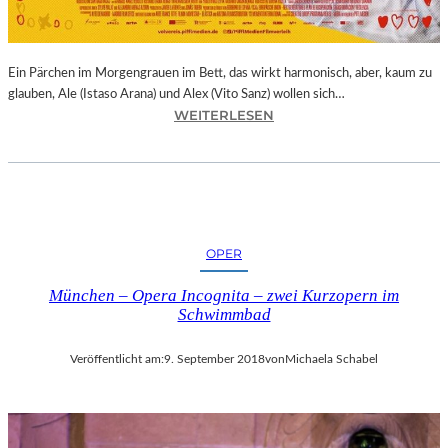
E
R
N
Ein Pärchen im Morgengrauen im Bett, das wirkt harmonisch, aber, kaum zu
A
glauben, Ale (Istaso Arana) und Alex (Vito Sanz) wollen sich…
T
:
WEITERLESEN
I
J
O
O
N
N
A
A
L
S
E
T
K
OPER
R
U
U
N
München – Opera Incognita – zwei Kurzopern im
E
S
Schwimmbad
B
T
A
M
Veröffentlicht am:
9. September 2018
von
Michaela Schabel
–
E
„
S
V
S
O
E