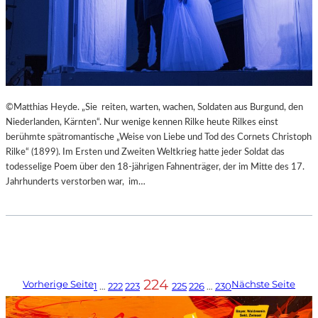
©Matthias Heyde. „Sie reiten, warten, wachen, Soldaten aus Burgund, den
Niederlanden, Kärnten“. Nur wenige kennen Rilke heute Rilkes einst
berühmte spätromantische „Weise von Liebe und Tod des Cornets Christoph
Rilke“ (1899). Im Ersten und Zweiten Weltkrieg hatte jeder Soldat das
todesselige Poem über den 18-jährigen Fahnenträger, der im Mitte des 17.
Jahrhunderts verstorben war, im…
224
Vorherige Seite
Nächste Seite
1
…
222
223
225
226
…
230