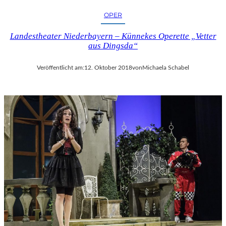
OPER
Landestheater Niederbayern – Künnekes Operette „Vetter
aus Dingsda“
Veröffentlicht am:
12. Oktober 2018
von
Michaela Schabel