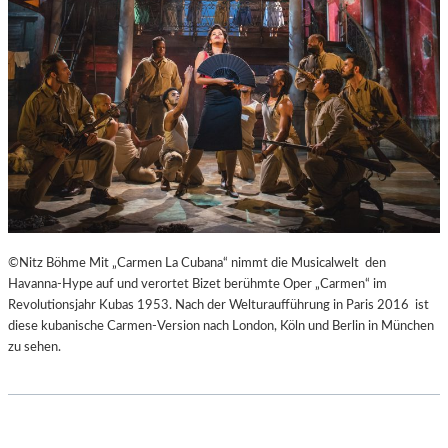
H
Ü
E
B
I
E
B
R
E
E
N
I
A
S
K
P
U
R
T
I
-
N
T
Z
©Nitz Böhme Mit „Carmen La Cubana“ nimmt die Musicalwelt den
R
E
Havanna-Hype auf und verortet Bizet berühmte Oper „Carmen“ im
A
S
Revolutionsjahr Kubas 1953. Nach der Welturaufführung in Paris 2016 ist
I
S
diese kubanische Carmen-Version nach London, Köln und Berlin in München
N
I
zu sehen.
I
N
N
N
G
E
“
N
–
I