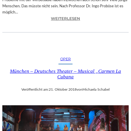
Probleme mit der Wirbelsäule haben inzwischen auch schon sehr viele junge
D
Menschen. Das müsste nicht sein. Nach Professor Dr. Ingo Proböse ist es
O
möglich…
K
:
WEITERLESEN
U
I
M
N
E
G
N
O
T
F
A
R
T
OPER
O
I
B
O
München – Deutsches Theater – Musical „Carmen La
Ö
N
Cubana
S
„
E
I
Veröffentlicht am:
21. Oktober 2018
von
Michaela Schabel
„
C
B
E
A
A
N
G
D
E
S
D
C
“