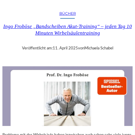
A
N
BÜCHER
D
R
Ingo Froböse „Bandscheiben Akut-Training“ – jeden Tag 10
A
Minuten Wirbelsäulentraining
S
E
L
Veröffentlicht am:
11. April 2025
von
Michaela Schabel
L
S
E
I
N
F
Ü
H
L
S
A
M
E