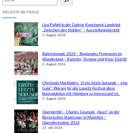
u
c
NEUESTE BEITRÄGE
h
e
Lisa Pufahl in der Galerie Kunstwerk Landshut
n
„Zwischen den Stühlen“ – Ausstellungsbericht
5. August 2026
Ruhrtriennale 2026 – Regionales Programm im
Wunderland – Künstler, Termine und freier Eintritt
3. August 2026
Christoph Marthalers „Erste letzte Sekunde – eine
Gala“: Warum für das Lausitz Festival diese
Koproduktion mit Hamburg so interessant ist.
1. August 2026
Opernkritik – Charles Gounods „Faust“ an der
Bayerischen Staatsoper in München –
Opernfestspiele 2026
31. Juli 2026