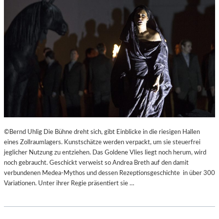
©Bernd Uhlig Die Bühne dreht sich, gibt Einblicke in die riesigen Hallen
eines Zollraumlagers. Kunstschätze werden verpackt, um sie steuerfrei
jeglicher Nutzung zu entziehen. Das Goldene Vlies liegt noch herum, wird
noch gebraucht. Geschickt verweist so Andrea Breth auf den damit
verbundenen Medea-Mythos und dessen Rezeptionsgeschichte in über 300
Variationen. Unter ihrer Regie präsentiert sie …