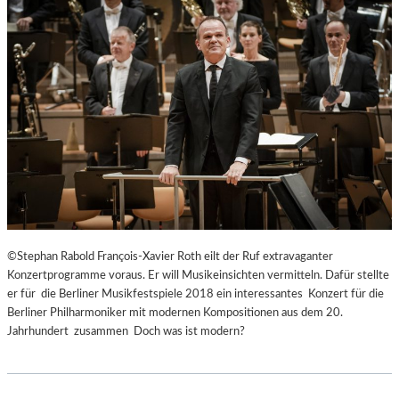
©Stephan Rabold François-Xavier Roth eilt der Ruf extravaganter
Konzertprogramme voraus. Er will Musikeinsichten vermitteln. Dafür stellte
er für die Berliner Musikfestspiele 2018 ein interessantes Konzert für die
Berliner Philharmoniker mit modernen Kompositionen aus dem 20.
Jahrhundert zusammen Doch was ist modern?