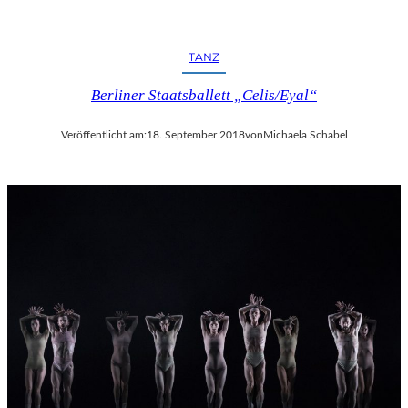
TANZ
Berliner Staatsballett „Celis/Eyal“
Veröffentlicht am:
18. September 2018
von
Michaela Schabel