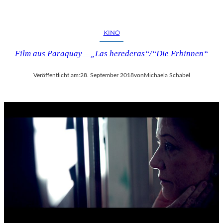
KINO
Film aus Paraquay – „Las herederas“/“Die Erbinnen“
Veröffentlicht am:
28. September 2018
von
Michaela Schabel