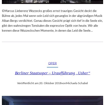
L
S
©Marcus Lieberenz Wozzecks großes ernst trauriges Gesicht deckt die
Ä
Bühne ab, jedes Mal wenn sein Leid sich gesanglos in der abgründigen Musik
U
Alban Bergs verdichtet. Genau dieses Gesicht prägt sich tief in die Seele ein,
L
gibt den wahnsinngen Tonskalen die expressive Optik von heute. Wir alle
E
kennen diese Wozzeckschen Momente, in denen das Leid die Seele…
N
T
R
A
I
N
OPER
I
N
Berliner Staatsoper – Uraufführung „Usher“
G
Veröffentlicht am:
20. Oktober 2018
von
Michaela Schabel