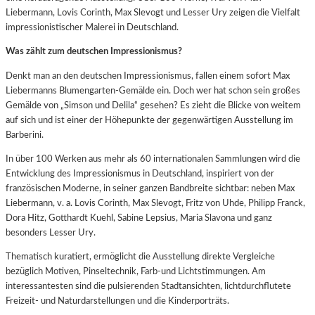
Liebermann, Lovis Corinth, Max Slevogt und Lesser Ury zeigen die Vielfalt
impressionistischer Malerei in Deutschland.
Was zählt zum deutschen Impressionismus?
Denkt man an den deutschen Impressionismus, fallen einem sofort Max
Liebermanns Blumengarten-Gemälde ein. Doch wer hat schon sein großes
Gemälde von „Simson und Delila“ gesehen? Es zieht die Blicke von weitem
auf sich und ist einer der Höhepunkte der gegenwärtigen Ausstellung im
Barberini.
In über 100 Werken aus mehr als 60 internationalen Sammlungen wird die
Entwicklung des Impressionismus in Deutschland, inspiriert von der
französischen Moderne, in seiner ganzen Bandbreite sichtbar: neben Max
Liebermann, v. a. Lovis Corinth, Max Slevogt, Fritz von Uhde, Philipp Franck,
Dora Hitz, Gotthardt Kuehl, Sabine Lepsius, Maria Slavona und ganz
besonders Lesser Ury.
Thematisch kuratiert, ermöglicht die Ausstellung direkte Vergleiche
bezüglich Motiven, Pinseltechnik, Farb-und Lichtstimmungen. Am
interessantesten sind die pulsierenden Stadtansichten, lichtdurchflutete
Freizeit- und Naturdarstellungen und die Kinderporträts.