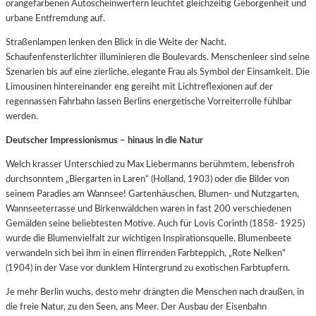
orangefarbenen Autoscheinwerfern leuchtet gleichzeitig Geborgenheit und
urbane Entfremdung auf.
Straßenlampen lenken den Blick in die Weite der Nacht.
Schaufenfensterlichter illuminieren die Boulevards. Menschenleer sind seine
Szenarien bis auf eine zierliche, elegante Frau als Symbol der Einsamkeit. Die
Limousinen hintereinander eng gereiht mit Lichtreflexionen auf der
regennassen Fahrbahn lassen Berlins energetische Vorreiterrolle fühlbar
werden.
Deutscher Impressionismus – hinaus in die Natur
Welch krasser Unterschied zu Max Liebermanns berühmtem, lebensfroh
durchsonntem „Biergarten in Laren“ (Holland, 1903) oder die Bilder von
seinem Paradies am Wannsee! Gartenhäuschen, Blumen- und Nutzgarten,
Wannseeterrasse und Birkenwäldchen waren in fast 200 verschiedenen
Gemälden seine beliebtesten Motive. Auch für Lovis Corinth (1858- 1925)
wurde die Blumenvielfalt zur wichtigen Inspirationsquelle. Blumenbeete
verwandeln sich bei ihm in einen flirrenden Farbteppich, „Rote Nelken“
(1904) in der Vase vor dunklem Hintergrund zu exotischen Farbtupfern.
Je mehr Berlin wuchs, desto mehr drängten die Menschen nach draußen, in
die freie Natur, zu den Seen, ans Meer. Der Ausbau der Eisenbahn