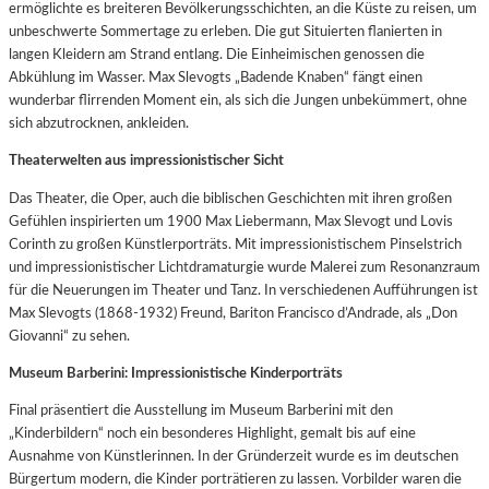
ermöglichte es breiteren Bevölkerungsschichten, an die Küste zu reisen, um
unbeschwerte Sommertage zu erleben. Die gut Situierten flanierten in
langen Kleidern am Strand entlang. Die Einheimischen genossen die
Abkühlung im Wasser. Max Slevogts „Badende Knaben“ fängt einen
wunderbar flirrenden Moment ein, als sich die Jungen unbekümmert, ohne
sich abzutrocknen, ankleiden.
Theaterwelten aus impressionistischer Sicht
Das Theater, die Oper, auch die biblischen Geschichten mit ihren großen
Gefühlen inspirierten um 1900 Max Liebermann, Max Slevogt und Lovis
Corinth zu großen Künstlerporträts. Mit impressionistischem Pinselstrich
und impressionistischer Lichtdramaturgie wurde Malerei zum Resonanzraum
für die Neuerungen im Theater und Tanz. In verschiedenen Aufführungen ist
Max Slevogts (1868-1932) Freund, Bariton Francisco d’Andrade, als „Don
Giovanni“ zu sehen.
Museum Barberini: Impressionistische Kinderporträts
Final präsentiert die Ausstellung im Museum Barberini mit den
„Kinderbildern“ noch ein besonderes Highlight, gemalt bis auf eine
Ausnahme von Künstlerinnen. In der Gründerzeit wurde es im deutschen
Bürgertum modern, die Kinder porträtieren zu lassen. Vorbilder waren die