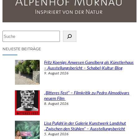
S
u
c
NEUESTE BEITRÄGE
h
e
Fritz Koenigs Anwesen Ganslberg als Künstlerhaus
n
– Ausstellungsbericht – Schabel-Kultur-Blog
9. August 2026
„Bitteres Fest“ – Filmkritik zu Pedro Almodóvars
neuem Film
8. August 2026
Lisa Pufahl in der Galerie Kunstwerk Landshut
„Zwischen den Stühlen“ – Ausstellungsbericht
5. August 2026