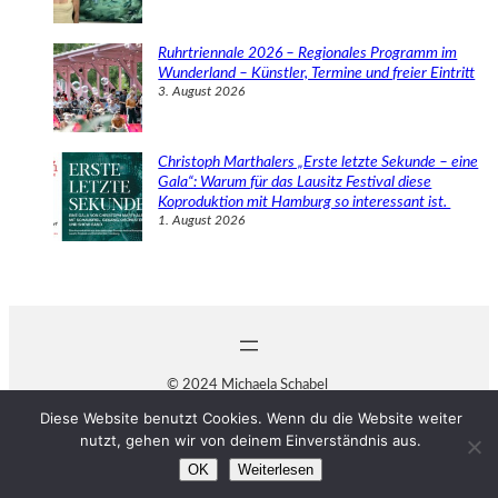
Ruhrtriennale 2026 – Regionales Programm im
Wunderland – Künstler, Termine und freier Eintritt
3. August 2026
Christoph Marthalers „Erste letzte Sekunde – eine
Gala“: Warum für das Lausitz Festival diese
Koproduktion mit Hamburg so interessant ist.
1. August 2026
© 2024 Michaela Schabel
Diese Website benutzt Cookies. Wenn du die Website weiter
nutzt, gehen wir von deinem Einverständnis aus.
OK
Weiterlesen