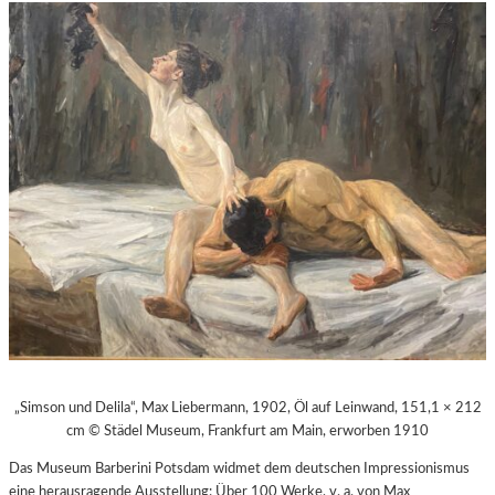
„Simson und Delila“, Max Liebermann, 1902, Öl auf Leinwand, 151,1 × 212
cm © Städel Museum, Frankfurt am Main, erworben 1910
Das Museum Barberini Potsdam widmet dem deutschen Impressionismus
eine herausragende Ausstellung: Über 100 Werke, v. a. von Max