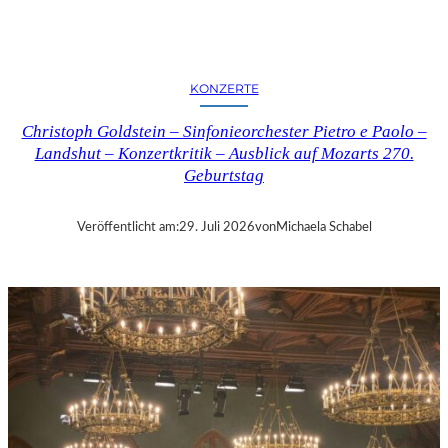
E
R
N
K
KONZERTE
R
I
Christoph Goldstein – Sinfonieorchester Pietro e Paolo –
T
Landshut – Konzertkritik – Ausblick auf Mozarts 270.
I
Geburtstag
K
–
C
Veröffentlicht am:
29. Juli 2026
von
Michaela Schabel
H
A
R
L
E
S
G
O
U
N