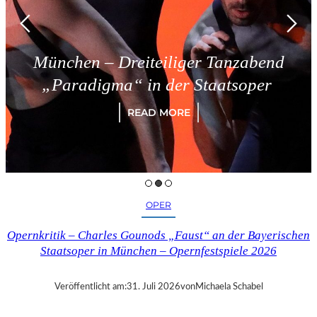
reiteiliger Tanzabend
Triest –
“ in der Staatsoper
READ MORE
OPER
Opernkritik – Charles Gounods „Faust“ an der Bayerischen
Staatsoper in München – Opernfestspiele 2026
Veröffentlicht am:
31. Juli 2026
von
Michaela Schabel