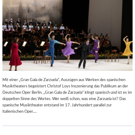
N
6
D
S
H
U
T
–
K
O
N
Z
E
R
Mit einer „Gran Gala de Zarzuela“, Auszügen aus Werken des spanischen
T
Musiktheaters begeistert Christof Loys Inszenierung das Publikum an der
K
Deutschen Oper Berlin. „Gran Gala de Zarzuela“ klingt spanisch und ist es im
R
doppelten Sinne des Wortes. Wer weiß schon, was eine Zarzuela ist? Das
I
spanische Musiktheater entstand im 17. Jahrhundert parallel zur
T
italienischen Oper.…
I
K
–
A