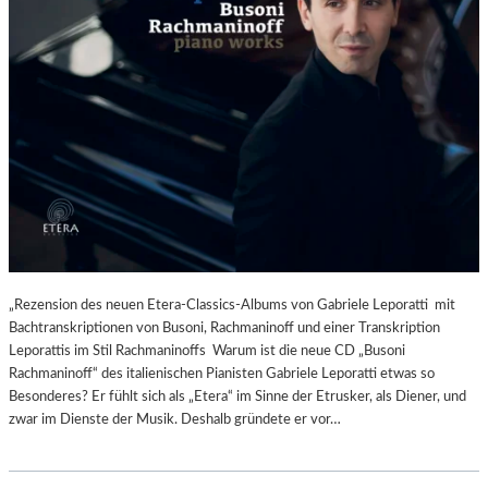
„Rezension des neuen Etera-Classics-Albums von Gabriele Leporatti mit
Bachtranskriptionen von Busoni, Rachmaninoff und einer Transkription
Leporattis im Stil Rachmaninoffs Warum ist die neue CD „Busoni
Rachmaninoff“ des italienischen Pianisten Gabriele Leporatti etwas so
Besonderes? Er fühlt sich als „Etera“ im Sinne der Etrusker, als Diener, und
zwar im Dienste der Musik. Deshalb gründete er vor…