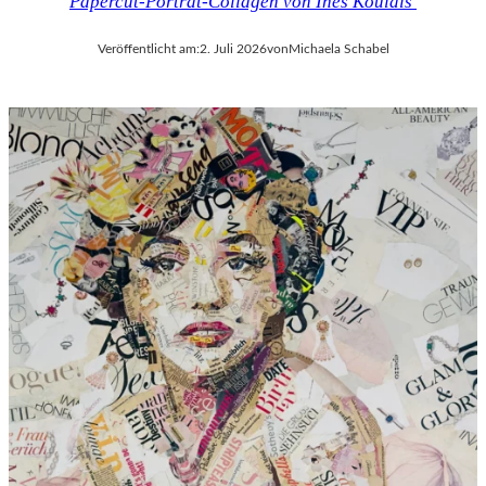
Papercut-Porträt-Collagen von Ines Kouidis
Veröffentlicht am:
2. Juli 2026
von
Michaela Schabel