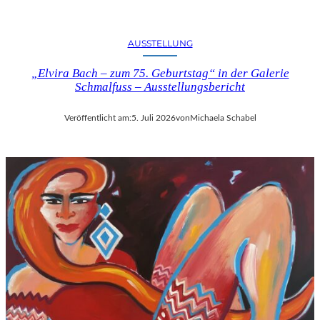
U
S
B
AUSSTELLUNG
L
I
„Elvira Bach – zum 75. Geburtstag“ in der Galerie
Schmalfuss – Ausstellungsbericht
C
K
A
Veröffentlicht am:
5. Juli 2026
von
Michaela Schabel
U
F
M
O
Z
A
R
T
S
2
7
0
.