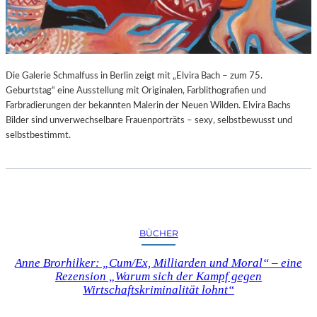
G
E
B
U
R
Die Galerie Schmalfuss in Berlin zeigt mit „Elvira Bach – zum 75.
T
Geburtstag“ eine Ausstellung mit Originalen, Farblithografien und
S
Farbradierungen der bekannten Malerin der Neuen Wilden. Elvira Bachs
T
Bilder sind unverwechselbare Frauenporträts – sexy, selbstbewusst und
A
selbstbestimmt.
G
BÜCHER
Anne Brorhilker: „Cum/Ex, Milliarden und Moral“ – eine
Rezension „Warum sich der Kampf gegen
Wirtschaftskriminalität lohnt“