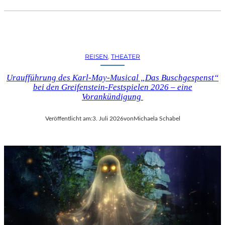
REISEN
, 
THEATER
Uraufführung des Karl-May-Musical „Das Buschgespenst“
bei den Greifenstein-Festspielen 2026 – eine
Vorankündigung
Veröffentlicht am:
3. Juli 2026
von
Michaela Schabel