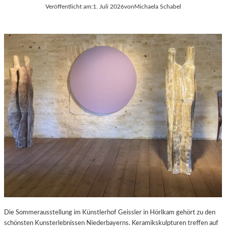
Veröffentlicht am:
1. Juli 2026
von
Michaela Schabel
Die Sommerausstellung im Künstlerhof Geissler in Hörlkam gehört zu den
schönsten Kunsterlebnissen Niederbayerns. Keramikskulpturen treffen auf