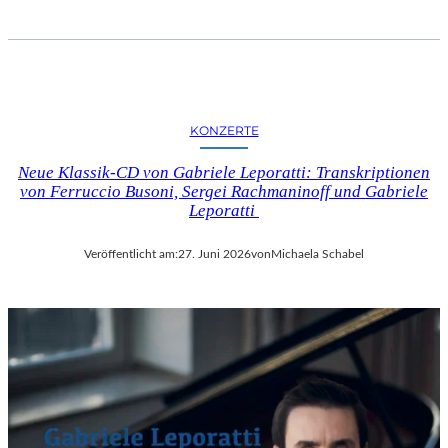
KONZERTE
Neue Klassik-CD von Gabriele Leporatti: Transkriptionen
von Ferruccio Busoni, Sergei Rachmaninoff und Gabriele
Leporatti
Veröffentlicht am:
27. Juni 2026
von
Michaela Schabel