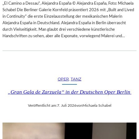
H
„El Camino a Dessau“, Alejandra España © Alejandra España, Foto: Michaela
E
E
Schabel Die Berliner Galerie Kornfeld präsentiert 2026 mit „Built and Lived
N
S
in Continuity“ die erste Einzelausstellung der mexikanischen Malerin
–
T
Alejandra España in Deutschland. Alejandra España in Berlin überrascht
O
E
durch Vielseitigkeit. Man glaubt drei verschiedene künstlerische
P
R
Handschriften zu sehen, aber alle Exponate, vorwiegend Malerei und…
E
P
R
I
N
E
F
T
E
R
S
O
T
OPER
, 
TANZ
E
S
P
P
„Gran Gala de Zarzuela“ in der Deutschen Oper Berlin
A
I
O
E
Veröffentlicht am:
7. Juli 2026
von
Michaela Schabel
L
L
O
E
–
2
L
0
A
2