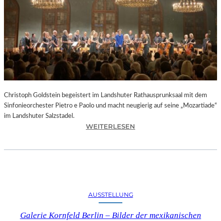
O
D
S
„
F
A
U
S
T
Christoph Goldstein begeistert im Landshuter Rathausprunksaal mit dem
“
Sinfonieorchester Pietro e Paolo und macht neugierig auf seine „Mozartiade“
A
im Landshuter Salzstadel.
N
:
WEITERLESEN
D
C
E
H
R
R
B
I
A
S
Y
T
E
AUSSTELLUNG
O
R
P
I
Galerie Kornfeld Berlin – Bilder der mexikanischen
H
S