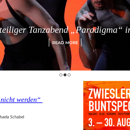
eiliger Tanzabend „Paradigma“ in
READ MORE
s nicht werden“
haela Schabel