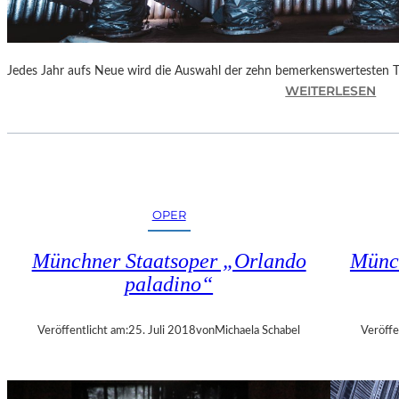
E
N
“
Jedes Jahr aufs Neue wird die Auswahl der zehn bemerkenswertesten 
:
WEITERLESEN
B
E
R
L
I
N
OPER
–
„
Münchner Staatsoper „Orlando
Münch
6
paladino“
2
.
T
Veröffentlicht am:
25. Juli 2018
von
Michaela Schabel
Veröffe
H
E
A