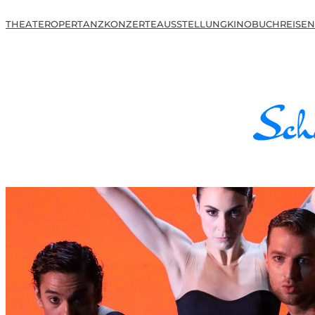
THEATER
OPER
TANZ
KONZERTE
AUSSTELLUNG
KINO
BUCH
REISEN