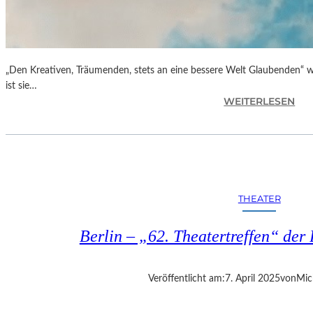
„Den Kreativen, Träumenden, stets an eine bessere Welt Glaubenden“ w
ist sie…
:
WEITERLESEN
G
L
O
R
I
A
THEATER
B
L
Berlin – „62. Theatertreffen“ der 
A
U
„
Veröffentlicht am:
7. April 2025
von
Mic
B
E