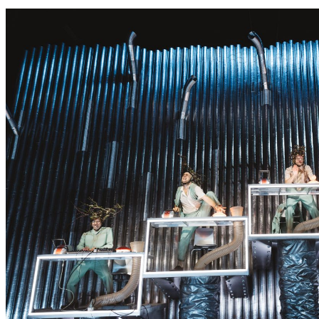
S
S
E
R
K
O
N
N
T
E
E
S
N
I
C
H
T
W
E
R
D