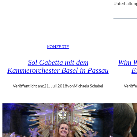
Unterhaltun
R
F
E
S
T
S
P
KONZERTE
I
E
Sol Gabetta mit dem
Wim W
L
Kammerorchester Basel in Passau
E
E
Veröffentlicht am:
21. Juli 2018
von
Michaela Schabel
Veröffe