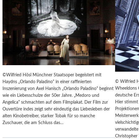
T
E
R
T
R
E
F
F
E
N
“
©Wilfried Hösl Münchner Staatsoper begeistert mit
D
© Wilfried 
Haydns „Orlando Paladino“ in einer raffinierten
E
Wheeldons C
Inszenierung von Axel Hanisch „Orlando Paladino“ beginnt
R
deutsche Ers
wie ein Liebesschulze der 50er Jahre. „Medoro und
B
Hier stimmt 
Angelica“ schmachten auf dem Filmplakat. Der Film zur
E
Projektionen
Ouvertüre indes zeigt sehr eindeutig das Liebesleben der
R
Meisterwerk 
alten Kinobetreiber, starker Tobak für so manche
L
vielschicht
Zuschauer, die am Schluss das…
I
verwandelte 
N
Christopher
E