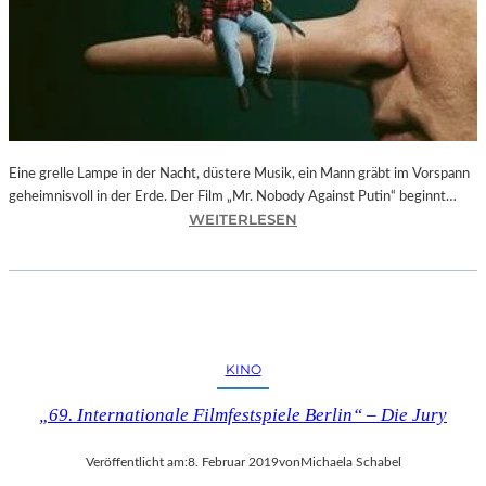
–
F
O
T
O
G
R
Eine grelle Lampe in der Nacht, düstere Musik, ein Mann gräbt im Vorspann
A
geheimnisvoll in der Erde. Der Film „Mr. Nobody Against Putin“ beginnt…
F
:
WEITERLESEN
I
D
E
O
N
K
V
.
O
F
N
E
O
KINO
S
L
T
I
„69. Internationale Filmfestspiele Berlin“ – Die Jury
M
V
Ü
E
Veröffentlicht am:
8. Februar 2019
von
Michaela Schabel
N
R