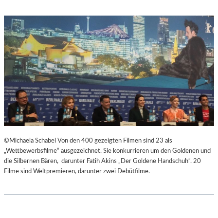
C
M
H
U
E
M
N
M
–
I
„
N
M
D
R
E
.
R
N
G
O
A
B
L
O
E
D
R
©Michaela Schabel Von den 400 gezeigten Filmen sind 23 als
Y
I
„Wettbewerbsfilme“ ausgezeichnet. Sie konkurrieren um den Goldenen und
A
E
die Silbernen Bären, darunter Fatih Akins „Der Goldene Handschuh“. 20
G
L
Filme sind Weltpremieren, darunter zwei Debütfilme.
A
I
I
T
N
V
S
A
T