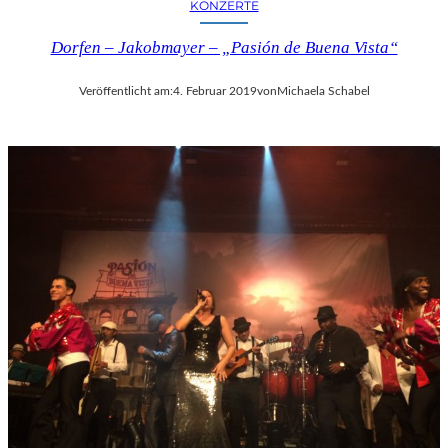
KONZERTE
Dorfen – Jakobmayer – „Pasión de Buena Vista“
Veröffentlicht am:
4. Februar 2019
von
Michaela Schabel