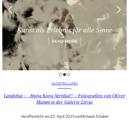
M
Kunst als Erlebnis für alle Sinne
READ MORE
AUSSTELLUNG
Landshut – „Hong Kong Vertikal“ – Fotografien von Oliver
Mumm in der Galerie Litvai
Veröffentlicht am:
22. April 2025
von
Michaela Schabel