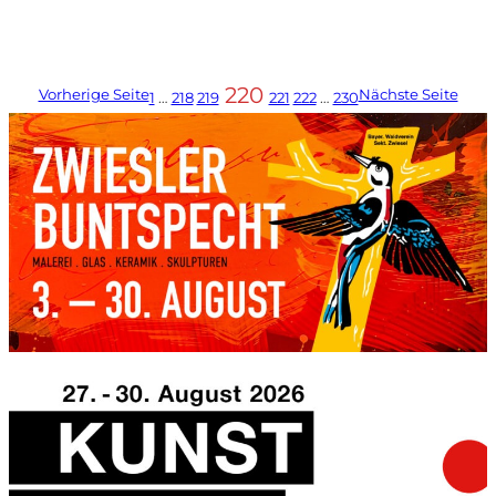
220
Vorherige Seite
Nächste Seite
1
…
218
219
221
222
…
230