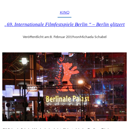
I
P
U
KINO
T
I
„69. Internationale Filmfestspiele Berlin “ – Berlin glitzert
N
“
Veröffentlicht am:
8. Februar 2019
von
Michaela Schabel