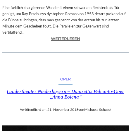
T
A
Eine farblich chargierende Wand mit einem schwarzen Rechteck als Tür
T
genügt, um Ray Bradburys dystophen Roman von 1953 derart packend auf
I
die Bühne zu bringen, dass man gespannt von der ersten bis zur letzten
O
Minute dem Geschehen folgt. Die Parallelen zur Gegenwart sind
N
verblüffend…
:
S
WEITERLESEN
L
S
A
T
N
Ü
D
C
S
K
H
„
OPER
U
U
T
N
Landestheater Niederbayern – Donizettis Belcanto-Oper
–
D
„Anna Bolena“
R
A
A
L
Veröffentlicht am:
21. November 2018
von
Michaela Schabel
Y
L
B
E
R
T
A
I