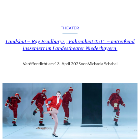
N
D
S
H
THEATER
U
T
Landshut – Ray Bradburys „Fahrenheit 451“ – mitreißend
–
inszeniert im Landestheater Niederbayern
T
H
O
Veröffentlicht am:
13. April 2025
von
Michaela Schabel
M
A
S
K
Ö
C
K
S
A
G
I