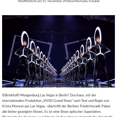
Veröffentlicht am:
11. November 2018
von
Michaela Schabel
A
Y
E
R
N
©Brinkhoff/Moegenburg Las Vegas in Berlin? Durchaus, mit der
internationalen Produktion „VIVID Grand Show“ nach Text und Regie von
Krista Monson aus Las Vegas, übertrifft der Berliner Friedrichstadt-Palast
alle bisher gezeigten Shows. Es ist eine Show optischer Superlative.