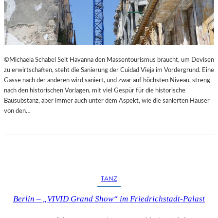
I
E
M
S
L
T
A
H
N
E
D
A
©Michaela Schabel Seit Havanna den Massentourismus braucht, um Devisen
E
T
zu erwirtschaften, steht die Sanierung der Cuidad Vieja im Vordergrund. Eine
S
E
Gasse nach der anderen wird saniert, und zwar auf höchsten Niveau, streng
T
R
nach den historischen Vorlagen, mit viel Gespür für die historische
H
Bausubstanz, aber immer auch unter dem Aspekt, wie die sanierten Häuser
E
von den…
A
T
E
R
N
I
E
TANZ
D
E
Berlin – „VIVID Grand Show“ im Friedrichstadt-Palast
R
B