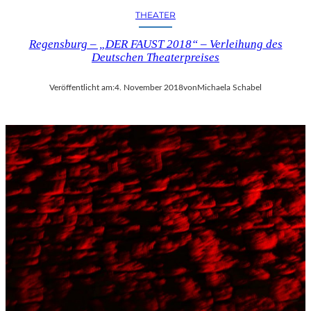
THEATER
Regensburg – „DER FAUST 2018“ – Verleihung des
Deutschen Theaterpreises
Veröffentlicht am:
4. November 2018
von
Michaela Schabel