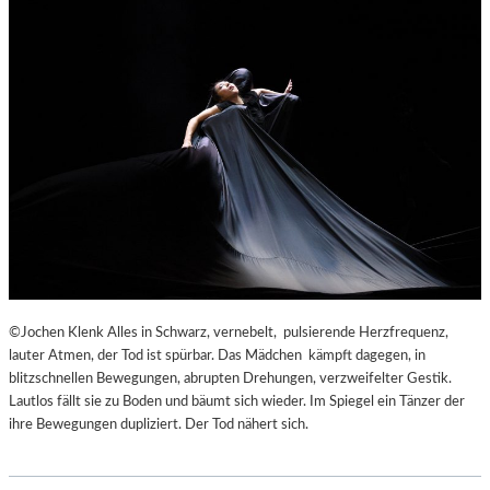
©Jochen Klenk Alles in Schwarz, vernebelt, pulsierende Herzfrequenz,
lauter Atmen, der Tod ist spürbar. Das Mädchen kämpft dagegen, in
blitzschnellen Bewegungen, abrupten Drehungen, verzweifelter Gestik.
Lautlos fällt sie zu Boden und bäumt sich wieder. Im Spiegel ein Tänzer der
ihre Bewegungen dupliziert. Der Tod nähert sich.