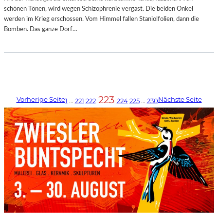
schönen Tönen, wird wegen Schizophrenie vergast. Die beiden Onkel
werden im Krieg erschossen. Vom Himmel fallen Staniolfolien, dann die
Bomben. Das ganze Dorf…
223
Vorherige Seite
Nächste Seite
1
…
221
222
224
225
…
230