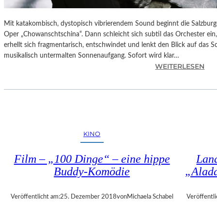
Mit katakombisch, dystopisch vibrierendem Sound beginnt die Salzburg
Oper „Chowanschtschina“. Dann schleicht sich subtil das Orchester ein
erhellt sich fragmentarisch, entschwindet und lenkt den Blick auf das 
musikalisch untermalten Sonnenaufgang. Sofort wird klar…
:
WEITERLESEN
S
A
L
Z
B
U
KINO
R
G
Film – „100 Dinge“ – eine hippe
Land
–
Buddy-Komödie
„Alad
M
O
D
Veröffentlicht am:
25. Dezember 2018
von
Michaela Schabel
Veröffentli
E
S