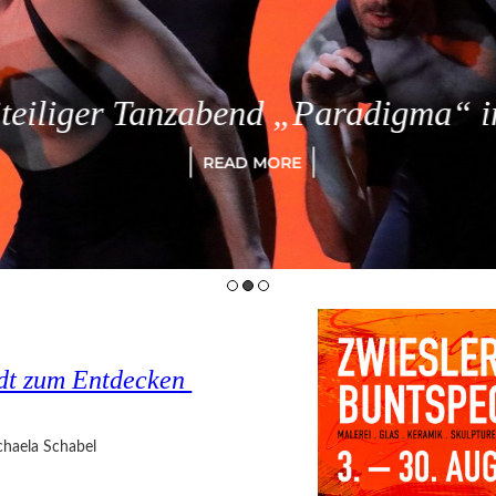
eiliger Tanzabend „Paradigma“ in
READ MORE
tadt zum Entdecken
haela Schabel