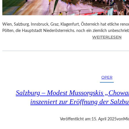
Wien, Salzburg, Innsbruck, Graz, Klagenfurt, Österreich hat etliche reno
Pölten, die Hauptstadt Niederösterreichs. noch ein ziemlich unbeschrie
:
WEITERLESEN
Ö
S
T
E
R
R
OPER
E
I
Salzburg – Modest Mussorgskis „Chowa
C
H
inszeniert zur Eröffnung der Salzbu
–
S
T
Veröffentlicht am:
15. April 2025
von
Mic
.