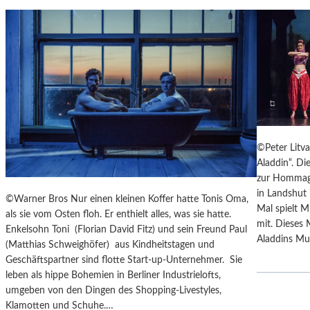
T
M
U
S
S
O
R
G
S
©Peter Litv
K
Aladdin“. Di
I
zur Hommage
S
in Landshut 
„
©Warner Bros Nur einen kleinen Koffer hatte Tonis Oma,
Mal spielt M
C
als sie vom Osten floh. Er enthielt alles, was sie hatte.
mit. Dieses 
H
Enkelsohn Toni (Florian David Fitz) und sein Freund Paul
Aladdins Mut
O
(Matthias Schweighöfer) aus Kindheitstagen und
W
Geschäftspartner sind flotte Start-up-Unternehmer. Sie
A
leben als hippe Bohemien in Berliner Industrielofts,
N
umgeben von den Dingen des Shopping-Livestyles,
S
Klamotten und Schuhe.…