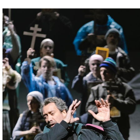
P
Ö
L
T
E
N
–
E
I
N
E
S
T
A
D
T
Z
U
M
E