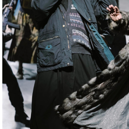
N
T
D
E
C
K
E
N