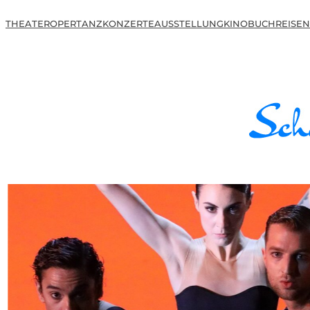
THEATER
OPER
TANZ
KONZERTE
AUSSTELLUNG
KINO
BUCH
REISEN