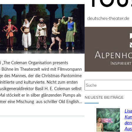
ai „The Coleman Organisation presents
e Bühne im Theaterzelt wird mit Filmvorspann
 des Mannes, der die Christmas-Pantomime
initiierte und kulturvierte. Nicht zum ersten
S
usikgeneraldirektor Basil H. E. Coleman selbst
u
Mal stöckelt er in silber glänzenden Pumps als
c
NEUESTE BEITRÄGE
ter eine Mischung aus schriller Old English…
h
e
Lisa
n
Kun
den
Aus