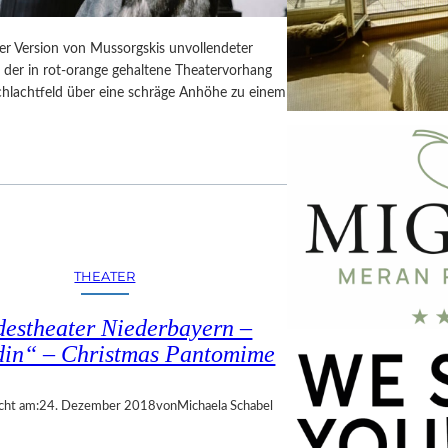
er Version von Mussorgskis unvollendeter
, der in rot-orange gehaltene Theatervorhang
Schlachtfeld über eine schräge Anhöhe zu einem
THEATER
estheater Niederbayern –
din“ – Christmas Pantomime
cht am:
24. Dezember 2018
von
Michaela Schabel