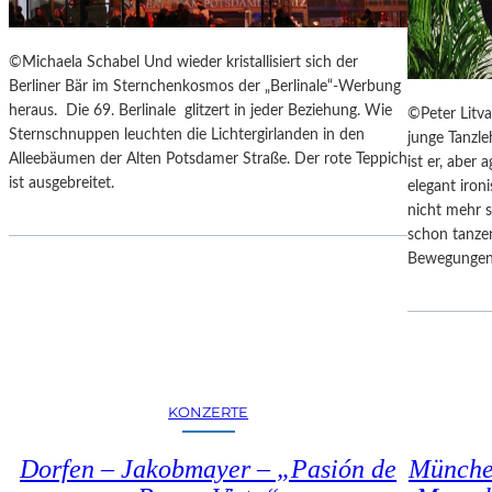
E
S
I
©Michaela Schabel Und wieder kristallisiert sich der
S
Berliner Bär im Sternchenkosmos der „Berlinale“-Werbung
T
heraus. Die 69. Berlinale glitzert in jeder Beziehung. Wie
©Peter Litva
“
Sternschnuppen leuchten die Lichtergirlanden in den
junge Tanzl
–
Alleebäumen der Alten Potsdamer Straße. Der rote Teppich
ist er, aber 
A
ist ausgebreitet.
elegant iron
R
nicht mehr s
B
schon tanze
E
Bewegungen
I
T
E
N
V
O
KONZERTE
N
N
E
Dorfen – Jakobmayer – „Pasión de
Münche
U