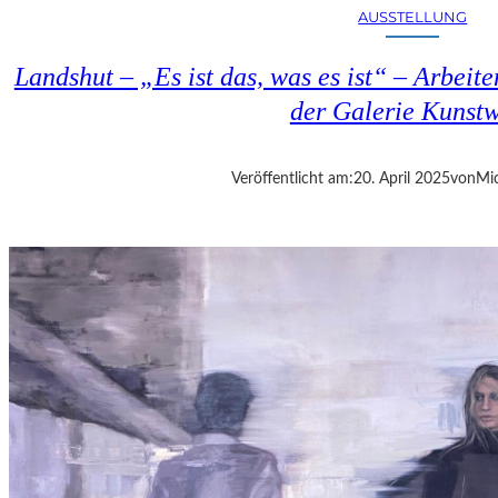
E
AUSSTELLUNG
S
T
Landshut – „Es ist das, was es ist“ – Arbeit
M
Ü
der Galerie Kunst
N
C
H
Veröffentlicht am:
20. April 2025
von
Mic
E
N
–
„
M
R
.
N
O
B
O
D
Y