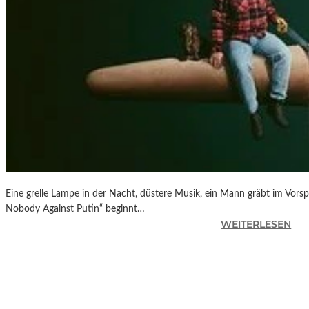
Eine grelle Lampe in der Nacht, düstere Musik, ein Mann gräbt im Vorsp
Nobody Against Putin“ beginnt…
:
WEITERLESEN
D
O
K
.
F