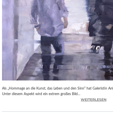
A
G
A
I
N
S
T
P
U
T
I
N
“
Als „Hommage an die Kunst, das Leben und den Sinn“ hat Galeristin Anke
Unter diesem Aspekt wird ein extrem großes Bild…
:
WEITERLESEN
L
A