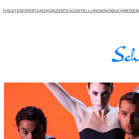
THEATER
OPER
TANZ
KONZERTE
AUSSTELLUNG
KINO
BUCH
REISEN