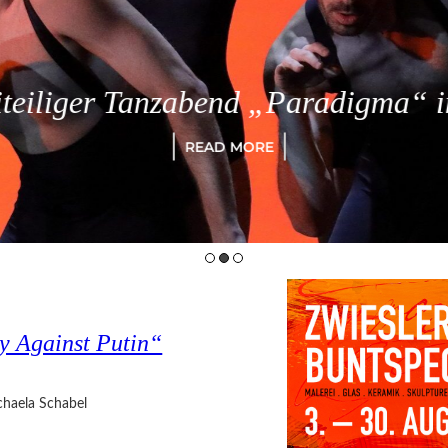
eiliger Tanzabend „Paradigma“ in
READ MORE
y Against Putin“
haela Schabel