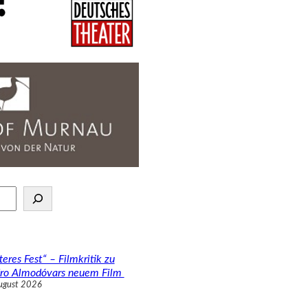
teres Fest“ – Filmkritik zu
ro Almodóvars neuem Film
ugust 2026