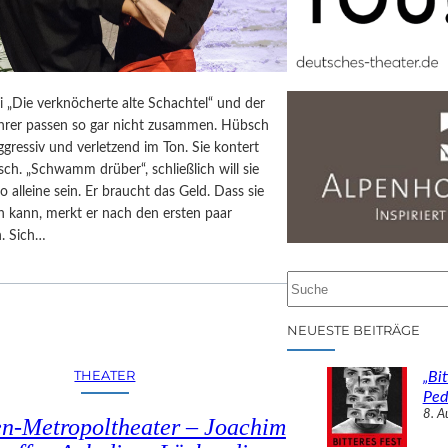
i „Die verknöcherte alte Schachtel“ und der
ehrer passen so gar nicht zusammen. Hübsch
aggressiv und verletzend im Ton. Sie kontert
isch. „Schwamm drüber“, schließlich will sie
o alleine sein. Er braucht das Geld. Dass sie
n kann, merkt er nach den ersten paar
. Sich…
S
u
c
NEUESTE BEITRÄGE
h
e
THEATER
„Bit
n
Ped
8. A
n-Metropoltheater – Joachim