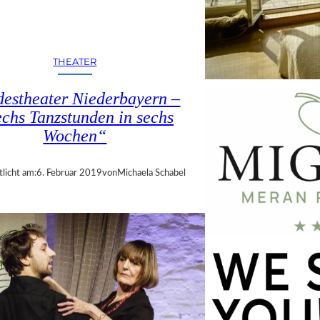
THEATER
estheater Niederbayern –
chs Tanzstunden in sechs
Wochen“
tlicht am:
6. Februar 2019
von
Michaela Schabel