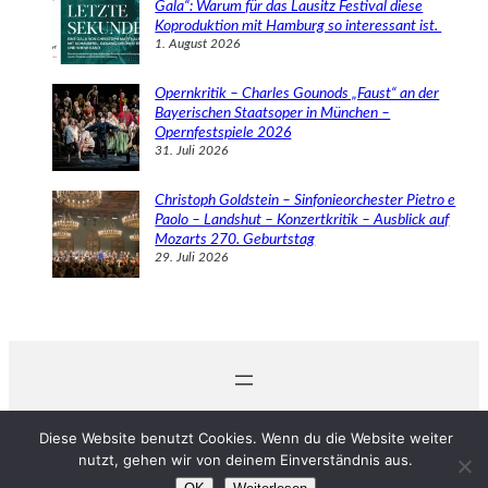
Gala“: Warum für das Lausitz Festival diese
Koproduktion mit Hamburg so interessant ist.
1. August 2026
Opernkritik – Charles Gounods „Faust“ an der
Bayerischen Staatsoper in München –
Opernfestspiele 2026
31. Juli 2026
Christoph Goldstein – Sinfonieorchester Pietro e
Paolo – Landshut – Konzertkritik – Ausblick auf
Mozarts 270. Geburtstag
29. Juli 2026
© 2024 Michaela Schabel
Diese Website benutzt Cookies. Wenn du die Website weiter
nutzt, gehen wir von deinem Einverständnis aus.