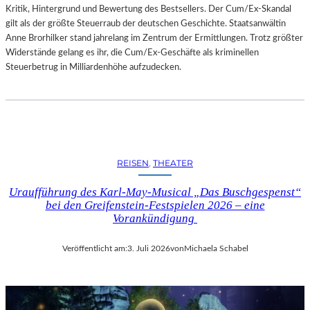
Kritik, Hintergrund und Bewertung des Bestsellers. Der Cum/Ex-Skandal
gilt als der größte Steuerraub der deutschen Geschichte. Staatsanwältin
Anne Brorhilker stand jahrelang im Zentrum der Ermittlungen. Trotz größter
Widerstände gelang es ihr, die Cum/Ex-Geschäfte als kriminellen
Steuerbetrug in Milliardenhöhe aufzudecken.
REISEN
, 
THEATER
Uraufführung des Karl-May-Musical „Das Buschgespenst“
bei den Greifenstein-Festspielen 2026 – eine
Vorankündigung
Veröffentlicht am:
3. Juli 2026
von
Michaela Schabel