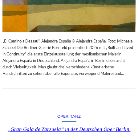
K
S
T
O
I
P
O
E
N
R
M
I
I
N
„El Camino a Dessau“, Alejandra España © Alejandra España, Foto: Michaela
T
M
Schabel Die Berliner Galerie Kornfeld präsentiert 2026 mit „Built and Lived
H
Ü
in Continuity“ die erste Einzelausstellung der mexikanischen Malerin
A
N
Alejandra España in Deutschland. Alejandra España in Berlin überrascht
M
C
durch Vielseitigkeit. Man glaubt drei verschiedene künstlerische
B
H
Handschriften zu sehen, aber alle Exponate, vorwiegend Malerei und…
U
E
R
N
G
–
S
O
O
P
I
E
OPER
, 
TANZ
N
R
T
N
„Gran Gala de Zarzuela“ in der Deutschen Oper Berlin
E
F
R
E