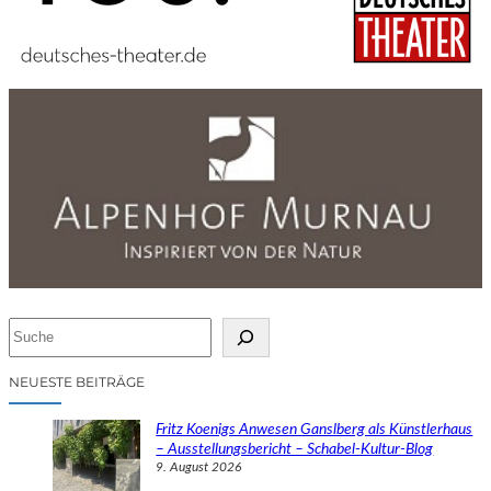
S
u
c
NEUESTE BEITRÄGE
h
e
Fritz Koenigs Anwesen Ganslberg als Künstlerhaus
n
– Ausstellungsbericht – Schabel-Kultur-Blog
9. August 2026