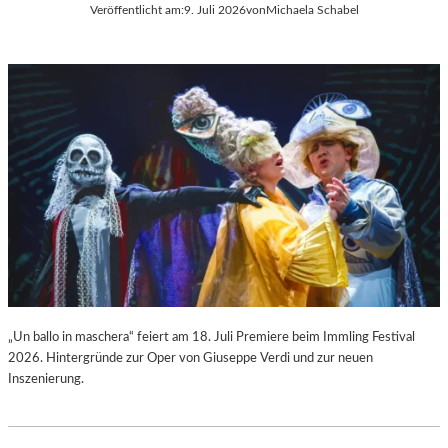
Veröffentlicht am:
9. Juli 2026
von
Michaela Schabel
L
C
A
H
“
A
:
R
W
L
A
E
R
S
U
G
M
O
F
U
Ü
N
R
O
D
D
A
S
S
„
L
F
„Un ballo in maschera“ feiert am 18. Juli Premiere beim Immling Festival
A
A
2026. Hintergründe zur Oper von Giuseppe Verdi und zur neuen
U
U
Inszenierung.
S
S
I
T
T
“