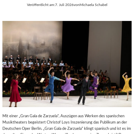
Veröffentlicht am:
7. Juli 2026
von
Michaela Schabel
E
S
S
T
S
S
A
P
N
I
T
E
I
L
S
E
T
2
.
0
2
6
Mit einer „Gran Gala de Zarzuela“, Auszügen aus Werken des spanischen
Musiktheaters begeistert Christof Loys Inszenierung das Publikum an der
Deutschen Oper Berlin. „Gran Gala de Zarzuela“ klingt spanisch und ist es im