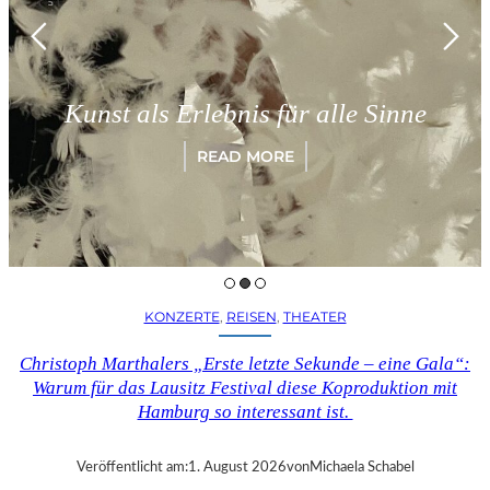
Münche
 als Erlebnis für alle Sinne
„Para
READ MORE
KONZERTE
, 
REISEN
, 
THEATER
Christoph Marthalers „Erste letzte Sekunde – eine Gala“:
Warum für das Lausitz Festival diese Koproduktion mit
Hamburg so interessant ist.
Veröffentlicht am:
1. August 2026
von
Michaela Schabel