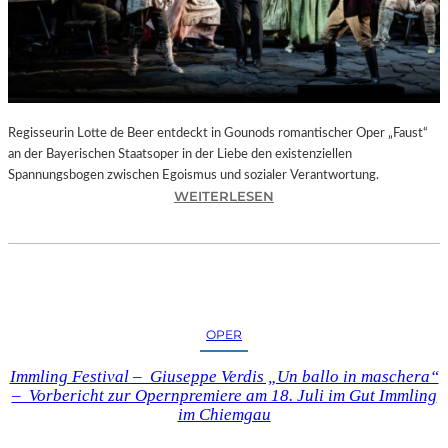
T
E
L
E
T
Z
T
Regisseurin Lotte de Beer entdeckt in Gounods romantischer Oper „Faust“
E
an der Bayerischen Staatsoper in der Liebe den existenziellen
S
Spannungsbogen zwischen Egoismus und sozialer Verantwortung.
E
:
WEITERLESEN
K
O
U
P
N
E
D
R
E
N
–
K
OPER
E
R
I
I
Immling Festival – Giuseppe Verdis „Un ballo in maschera“
N
T
– Vorbericht zur Opernpremiere am 18. Juli im Gut Immling
E
I
im Chiemgau
G
K
A
–