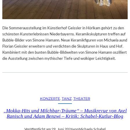
Die Sommerausstellung im Künstlerhof Geissler in Hörlkam gehört zu den
schönsten Kunsterlebnissen Niederbayerns. Keramikskulpturen treffen auf
Bubble-Bilder von Simone Hamann. Neue Keramikfiguren von Michaela aund
Florian Geissler erweitern und verdichten die Skulpturen in Haus und Hof.
Kombiniert mit den bunten Bubble-Bildwelten von Simone Hamann oszilliert
die Ausstellung zwischen mythischer Tiefe und wolkiger Leichtigkeit.
KONZERTE
, 
TANZ
, 
THEATER
„Mokka-Hits und Milchbar-Träume“ – Musikrevue von Axel
Ranisch und Adam Benzwi – Kritik: Schabel-Kutlur-Blog
Veröffentlicht am:
29. Juni 2026
von
Michaela Schabel