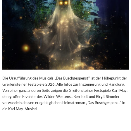
Die Uraufführung des Musicals „Das Buschgespenst“ ist der Höhepunkt der
Greifensteiner Festspiele 2026. Alle Infos zur Inszenierung und Handlung.
Von einer ganz anderen Seite zeigen die Greifensteiner Festspiele Karl May,
den großen Erzähler des Wilden Westens,. Ben Todt und Birgit Simmler
verwandeln dessen erzgebirgischen Heimatroman „Das Buschgespenst“ in
ein Karl May-Musical.