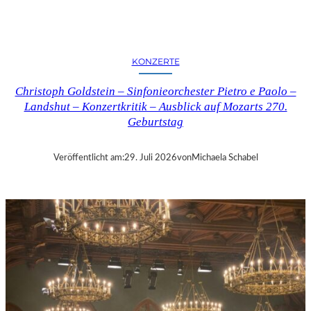
E
R
N
K
KONZERTE
R
I
Christoph Goldstein – Sinfonieorchester Pietro e Paolo –
T
Landshut – Konzertkritik – Ausblick auf Mozarts 270.
I
Geburtstag
K
–
C
Veröffentlicht am:
29. Juli 2026
von
Michaela Schabel
H
A
R
L
E
S
G
O
U
N