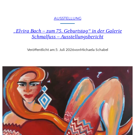
U
S
B
AUSSTELLUNG
L
I
„Elvira Bach – zum 75. Geburtstag“ in der Galerie
Schmalfuss – Ausstellungsbericht
C
K
A
Veröffentlicht am:
5. Juli 2026
von
Michaela Schabel
U
F
M
O
Z
A
R
T
S
2
7
0
.