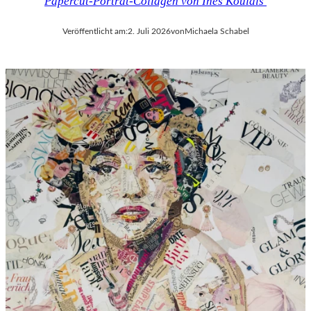
Papercut-Porträt-Collagen von Ines Kouidis
Veröffentlicht am:
2. Juli 2026
von
Michaela Schabel