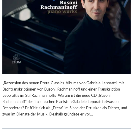
„Rezension des neuen Etera-Classics-Albums von Gabriele Leporatti mit
Bachtranskriptionen von Busoni, Rachmaninoff und einer Transkription
Leporattis im Stil Rachmaninoffs Warum ist die neue CD „Busoni
Rachmaninoff“ des italienischen Pianisten Gabriele Leporatti etwas so
Besonderes? Er fühlt sich als „Etera“ im Sinne der Etrusker, als Diener, und
zwar im Dienste der Musik. Deshalb gründete er vor…