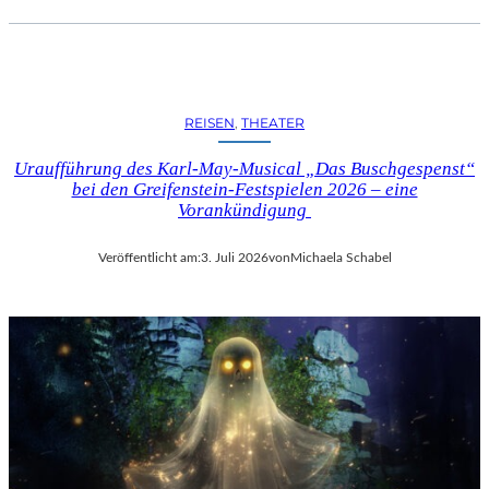
REISEN
, 
THEATER
Uraufführung des Karl-May-Musical „Das Buschgespenst“
bei den Greifenstein-Festspielen 2026 – eine
Vorankündigung
Veröffentlicht am:
3. Juli 2026
von
Michaela Schabel