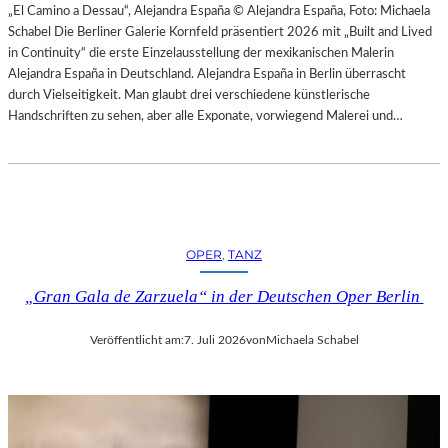
H
„El Camino a Dessau“, Alejandra España © Alejandra España, Foto: Michaela
E
E
Schabel Die Berliner Galerie Kornfeld präsentiert 2026 mit „Built and Lived
N
S
in Continuity“ die erste Einzelausstellung der mexikanischen Malerin
–
T
Alejandra España in Deutschland. Alejandra España in Berlin überrascht
O
E
durch Vielseitigkeit. Man glaubt drei verschiedene künstlerische
P
R
Handschriften zu sehen, aber alle Exponate, vorwiegend Malerei und…
E
P
R
I
N
E
F
T
E
R
S
O
T
OPER
, 
TANZ
E
S
P
P
„Gran Gala de Zarzuela“ in der Deutschen Oper Berlin
A
I
O
E
Veröffentlicht am:
7. Juli 2026
von
Michaela Schabel
L
L
O
E
–
2
L
0
A
2