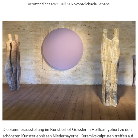
Veröffentlicht am:
1. Juli 2026
von
Michaela Schabel
Die Sommerausstellung im Künstlerhof Geissler in Hörlkam gehört zu den
schönsten Kunsterlebnissen Niederbayerns. Keramikskulpturen treffen auf