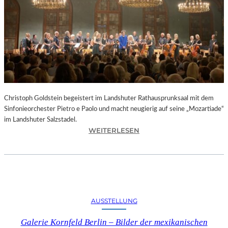
O
D
S
„
F
A
U
S
T
Christoph Goldstein begeistert im Landshuter Rathausprunksaal mit dem
“
Sinfonieorchester Pietro e Paolo und macht neugierig auf seine „Mozartiade“
A
im Landshuter Salzstadel.
N
:
WEITERLESEN
D
C
E
H
R
R
B
I
A
S
Y
T
E
AUSSTELLUNG
O
R
P
I
Galerie Kornfeld Berlin – Bilder der mexikanischen
H
S