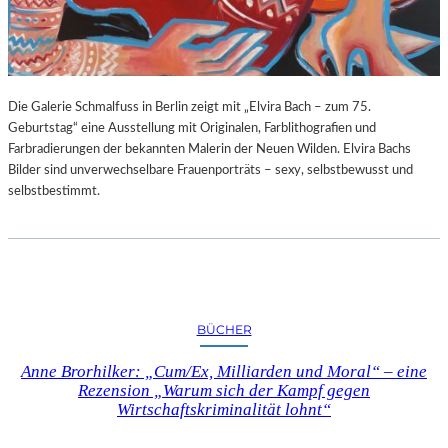
G
E
B
U
R
Die Galerie Schmalfuss in Berlin zeigt mit „Elvira Bach – zum 75.
T
Geburtstag“ eine Ausstellung mit Originalen, Farblithografien und
S
Farbradierungen der bekannten Malerin der Neuen Wilden. Elvira Bachs
T
Bilder sind unverwechselbare Frauenporträts – sexy, selbstbewusst und
A
selbstbestimmt.
G
BÜCHER
Anne Brorhilker: „Cum/Ex, Milliarden und Moral“ – eine
Rezension „Warum sich der Kampf gegen
Wirtschaftskriminalität lohnt“