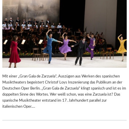
N
6
D
S
H
U
T
–
K
O
N
Z
E
R
Mit einer „Gran Gala de Zarzuela“, Auszügen aus Werken des spanischen
T
Musiktheaters begeistert Christof Loys Inszenierung das Publikum an der
K
Deutschen Oper Berlin. „Gran Gala de Zarzuela“ klingt spanisch und ist es im
R
doppelten Sinne des Wortes. Wer weiß schon, was eine Zarzuela ist? Das
I
spanische Musiktheater entstand im 17. Jahrhundert parallel zur
T
italienischen Oper.…
I
K
–
A