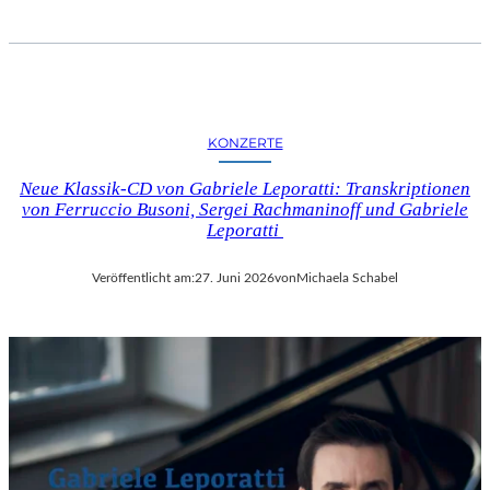
KONZERTE
Neue Klassik-CD von Gabriele Leporatti: Transkriptionen
von Ferruccio Busoni, Sergei Rachmaninoff und Gabriele
Leporatti
Veröffentlicht am:
27. Juni 2026
von
Michaela Schabel