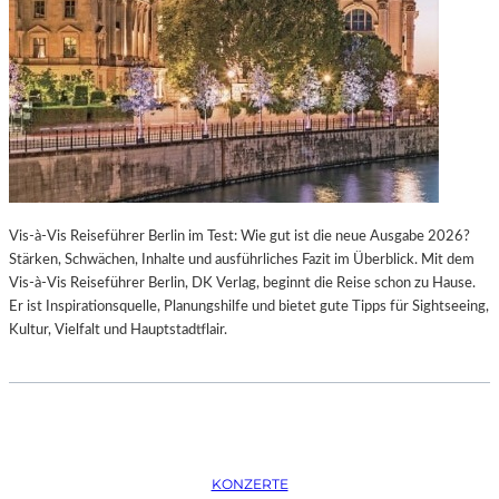
K
S
T
O
I
P
O
E
N
R
M
I
I
N
T
M
H
Ü
A
N
Vis-à-Vis Reiseführer Berlin im Test: Wie gut ist die neue Ausgabe 2026?
M
C
Stärken, Schwächen, Inhalte und ausführliches Fazit im Überblick. Mit dem
B
H
Vis-à-Vis Reiseführer Berlin, DK Verlag, beginnt die Reise schon zu Hause.
U
E
Er ist Inspirationsquelle, Planungshilfe und bietet gute Tipps für Sightseeing,
R
N
Kultur, Vielfalt und Hauptstadtflair.
G
–
S
O
O
P
I
E
N
R
T
N
E
F
KONZERTE
R
E