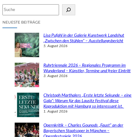
S
u
c
NEUESTE BEITRÄGE
h
e
Lisa Pufahl in der Galerie Kunstwerk Landshut
n
„Zwischen den Stühlen“ – Ausstellungsbericht
5. August 2026
Ruhrtriennale 2026 – Regionales Programm im
Wunderland – Künstler, Termine und freier Eintritt
3. August 2026
Christoph Marthalers „Erste letzte Sekunde – eine
Gala“: Warum für das Lausitz Festival diese
Koproduktion mit Hamburg so interessant ist.
1. August 2026
Opernkritik – Charles Gounods „Faust“ an der
Bayerischen Staatsoper in München –
Opernfestspiele 2026