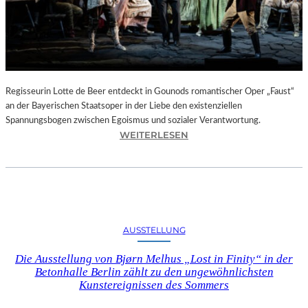
T
E
L
E
T
Z
T
Regisseurin Lotte de Beer entdeckt in Gounods romantischer Oper „Faust“
E
an der Bayerischen Staatsoper in der Liebe den existenziellen
S
Spannungsbogen zwischen Egoismus und sozialer Verantwortung.
E
:
WEITERLESEN
K
O
U
P
N
E
D
R
E
N
–
K
AUSSTELLUNG
E
R
I
I
Die Ausstellung von Bjørn Melhus „Lost in Finity“ in der
N
T
Betonhalle Berlin zählt zu den ungewöhnlichsten
E
I
Kunstereignissen des Sommers
G
K
A
–