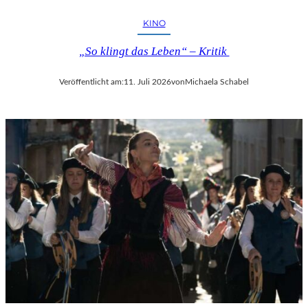
KINO
„So klingt das Leben“ – Kritik
Veröffentlicht am:
11. Juli 2026
von
Michaela Schabel