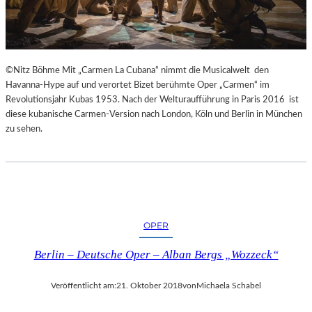
E
S
S
I
N
©Nitz Böhme Mit „Carmen La Cubana“ nimmt die Musicalwelt den
N
Havanna-Hype auf und verortet Bizet berühmte Oper „Carmen“ im
E
Revolutionsjahr Kubas 1953. Nach der Welturaufführung in Paris 2016 ist
N
diese kubanische Carmen-Version nach London, Köln und Berlin in München
I
zu sehen.
M
S
E
N
I
O
R
OPER
E
N
Berlin – Deutsche Oper – Alban Bergs „Wozzeck“
A
L
Veröffentlicht am:
21. Oktober 2018
von
Michaela Schabel
T
E