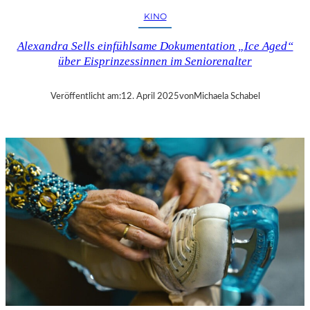
H
KINO
U
T
Alexandra Sells einfühlsame Dokumentation „Ice Aged“
–
über Eisprinzessinnen im Seniorenalter
R
A
Y
Veröffentlicht am:
12. April 2025
von
Michaela Schabel
B
R
A
D
B
U
R
Y
S
„
F
A
H
R