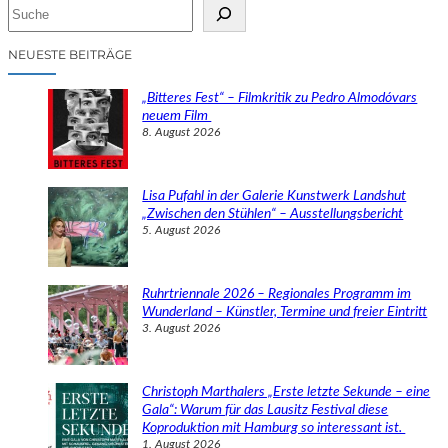
S
u
c
NEUESTE BEITRÄGE
h
e
„Bitteres Fest“ – Filmkritik zu Pedro Almodóvars
n
neuem Film
8. August 2026
Lisa Pufahl in der Galerie Kunstwerk Landshut
„Zwischen den Stühlen“ – Ausstellungsbericht
5. August 2026
Ruhrtriennale 2026 – Regionales Programm im
Wunderland – Künstler, Termine und freier Eintritt
3. August 2026
Christoph Marthalers „Erste letzte Sekunde – eine
Gala“: Warum für das Lausitz Festival diese
Koproduktion mit Hamburg so interessant ist.
1. August 2026