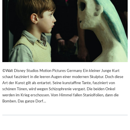
F
N
Ü
S
H
Z
L
E
S
N
A
I
M
E
E
R
D
T
O
I
K
M
©Walt Disney Studios Motion Pictures Germany Ein kleiner Junge Kurt
U
L
schaut fasziniert in die leeren Augen einer modernen Skulptur. Doch diese
M
A
Art der Kunst gilt als entartet. Seine kunstaffine Tante, fasziniert von
E
N
schönen Tönen, wird wegen Schizophrenie vergast. Die beiden Onkel
N
D
werden im Krieg erschossen. Vom Himmel fallen Staniolfolien, dann die
T
E
Bomben. Das ganze Dorf…
A
S
T
T
I
H
O
E
N
A