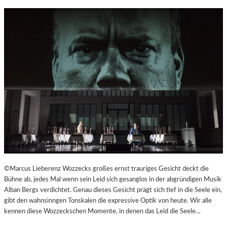
R
©Marcus Lieberenz Wozzecks großes ernst trauriges Gesicht deckt die
Bühne ab, jedes Mal wenn sein Leid sich gesanglos in der abgründigen Musik
Alban Bergs verdichtet. Genau dieses Gesicht prägt sich tief in die Seele ein,
gibt den wahnsinngen Tonskalen die expressive Optik von heute. Wir alle
kennen diese Wozzeckschen Momente, in denen das Leid die Seele…