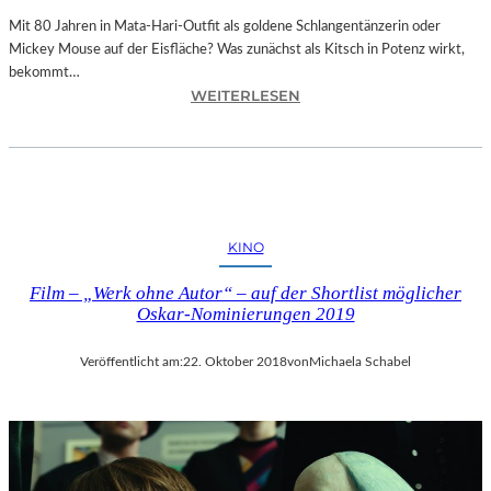
E
N
Mit 80 Jahren in Mata-Hari-Outfit als goldene Schlangentänzerin oder
H
Mickey Mouse auf der Eisfläche? Was zunächst als Kitsch in Potenz wirkt,
E
bekommt…
:
I
WEITERLESEN
A
T
L
4
E
5
X
1
A
“
N
–
KINO
D
M
R
I
Film – „Werk ohne Autor“ – auf der Shortlist möglicher
A
T
Oskar-Nominierungen 2019
S
R
E
E
Veröffentlicht am:
22. Oktober 2018
von
Michaela Schabel
L
I
L
SS
S
E
E
N
I
D
N
I