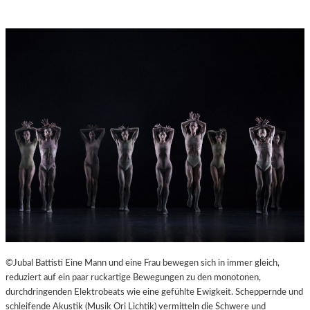
©Jubal Battisti Eine Mann und eine Frau bewegen sich in immer gleich,
reduziert auf ein paar ruckartige Bewegungen zu den monotonen,
durchdringenden Elektrobeats wie eine gefühlte Ewigkeit. Scheppernde und
schleifende Akustik (Musik Ori Lichtik) vermitteln die Schwere und