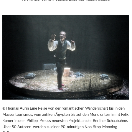
©Thomas Aurin Eine Reise von der romantischen Wanderschaft bis in den
Massentourismus, vom antiken Ägypten bis auf den Mond unternimmt Felix
Römer in dem Philipp Preuss neuesten Projekt an der Berliner Schaubühne.
Über 50 Autoren werden zu einer 90-minutigen Non-Stop-Monolog-