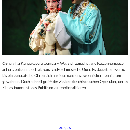
S
O
R
G
S
K
I
S
„
C
H
©Shanghai Kunqu Opera Company Was sich zunächst wie Katzengemauze
O
anhört, entpuppt sich als ganz große chinesische Oper. Es dauert ein wenig,
W
bis ein europäische Ohren sich an diese ganz ungewöhnlichen Tonalitäten
A
gewöhnen. Doch schnell greift der Zauber der chinesischen Oper über, deren
N
Ziel es immer ist, das Publikum zu emotionalisieren.
S
C
H
T
S
C
REISEN
H