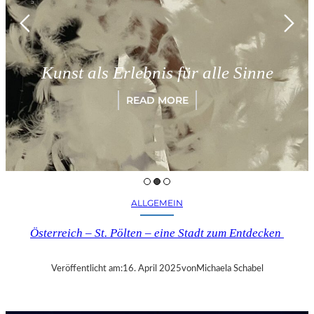
Münch
st als Erlebnis für alle Sinne
„Pa
READ MORE
ALLGEMEIN
Österreich – St. Pölten – eine Stadt zum Entdecken
Veröffentlicht am:
16. April 2025
von
Michaela Schabel