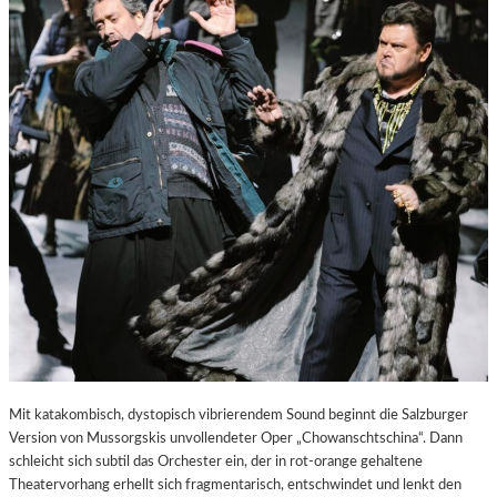
E
S
T
A
D
T
Z
U
M
E
N
T
D
E
C
K
E
N
Mit katakombisch, dystopisch vibrierendem Sound beginnt die Salzburger
Version von Mussorgskis unvollendeter Oper „Chowanschtschina“. Dann
schleicht sich subtil das Orchester ein, der in rot-orange gehaltene
Theatervorhang erhellt sich fragmentarisch, entschwindet und lenkt den