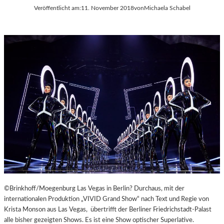
Veröffentlicht am:
11. November 2018
von
Michaela Schabel
©Brinkhoff/Moegenburg Las Vegas in Berlin? Durchaus, mit der
internationalen Produktion „VIVID Grand Show“ nach Text und Regie von
Krista Monson aus Las Vegas, übertrifft der Berliner Friedrichstadt-Palast
alle bisher gezeigten Shows. Es ist eine Show optischer Superlative.