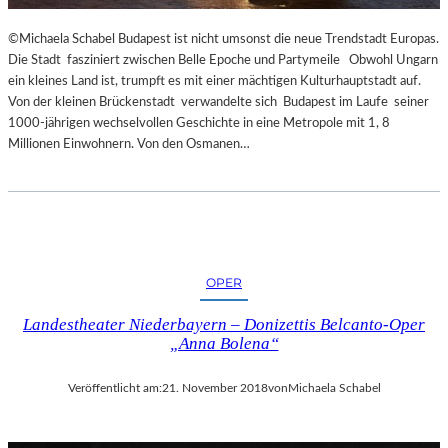
R
T
©Michaela Schabel Budapest ist nicht umsonst die neue Trendstadt Europas.
Z
Die Stadt fasziniert zwischen Belle Epoche und Partymeile Obwohl Ungarn
U
ein kleines Land ist, trumpft es mit einer mächtigen Kulturhauptstadt auf.
R
Von der kleinen Brückenstadt verwandelte sich Budapest im Laufe seiner
E
1000-jährigen wechselvollen Geschichte in eine Metropole mit 1, 8
R
Millionen Einwohnern. Von den Osmanen…
Ö
F
F
N
U
N
G
OPER
D
Landestheater Niederbayern – Donizettis Belcanto-Oper
E
„Anna Bolena“
R
S
A
Veröffentlicht am:
21. November 2018
von
Michaela Schabel
L
Z