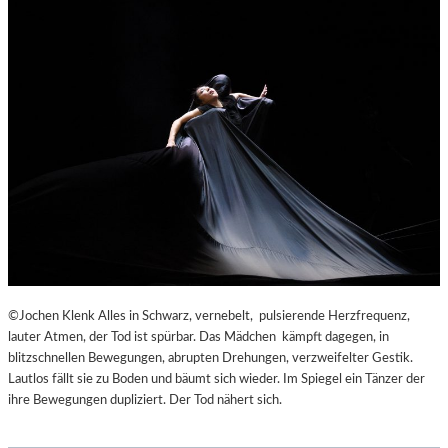
©Jochen Klenk Alles in Schwarz, vernebelt, pulsierende Herzfrequenz,
lauter Atmen, der Tod ist spürbar. Das Mädchen kämpft dagegen, in
blitzschnellen Bewegungen, abrupten Drehungen, verzweifelter Gestik.
Lautlos fällt sie zu Boden und bäumt sich wieder. Im Spiegel ein Tänzer der
ihre Bewegungen dupliziert. Der Tod nähert sich.