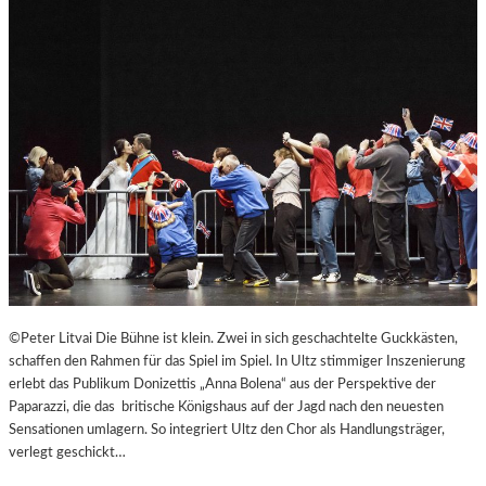
B
U
R
G
E
R
O
S
T
E
R
F
E
S
T
©Peter Litvai Die Bühne ist klein. Zwei in sich geschachtelte Guckkästen,
S
schaffen den Rahmen für das Spiel im Spiel. In Ultz stimmiger Inszenierung
P
erlebt das Publikum Donizettis „Anna Bolena“ aus der Perspektive der
I
Paparazzi, die das britische Königshaus auf der Jagd nach den neuesten
E
Sensationen umlagern. So integriert Ultz den Chor als Handlungsträger,
L
verlegt geschickt…
E