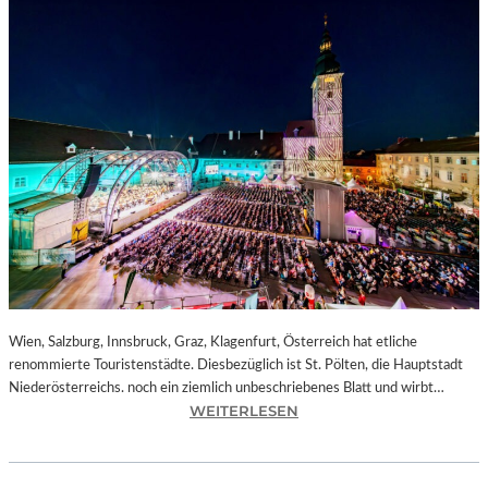
Wien, Salzburg, Innsbruck, Graz, Klagenfurt, Österreich hat etliche
renommierte Touristenstädte. Diesbezüglich ist St. Pölten, die Hauptstadt
Niederösterreichs. noch ein ziemlich unbeschriebenes Blatt und wirbt…
:
WEITERLESEN
Ö
S
T