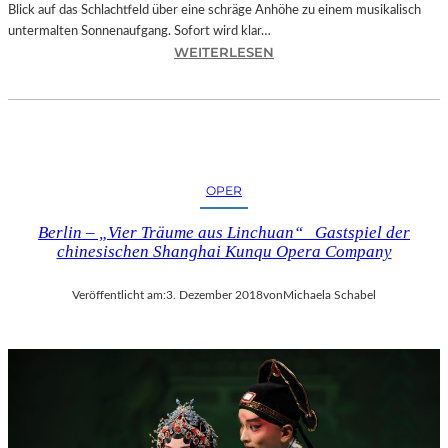
Blick auf das Schlachtfeld über eine schräge Anhöhe zu einem musikalisch
untermalten Sonnenaufgang. Sofort wird klar…
:
WEITERLESEN
S
A
L
Z
B
U
OPER
R
G
Berlin – „Vier Träume aus Linchuan“ Gastspiel der
–
chinesischen Shanghai Kunqu Opera Company
M
O
Veröffentlicht am:
3. Dezember 2018
von
Michaela Schabel
D
E
S
T
M
U
S