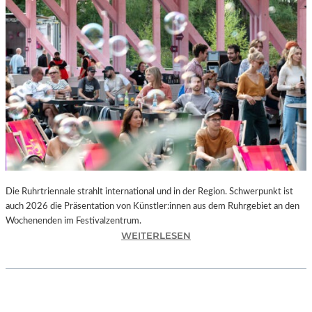
I
E
K
U
N
S
T
W
E
R
K
L
A
N
Die Ruhrtriennale strahlt international und in der Region. Schwerpunkt ist
D
auch 2026 die Präsentation von Künstler:innen aus dem Ruhrgebiet an den
S
Wochenenden im Festivalzentrum.
H
:
WEITERLESEN
U
R
T
U
„
H
Z
R
W
T