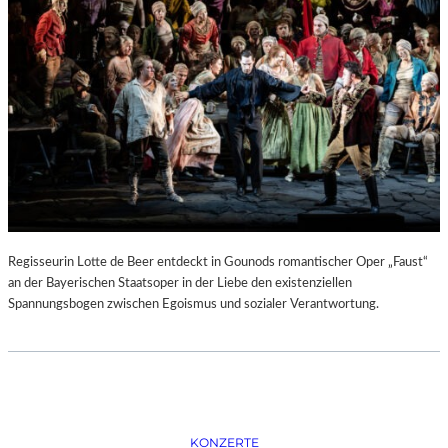
D
–
K
Ü
N
S
T
L
E
R
,
T
E
Regisseurin Lotte de Beer entdeckt in Gounods romantischer Oper „Faust“
R
an der Bayerischen Staatsoper in der Liebe den existenziellen
M
Spannungsbogen zwischen Egoismus und sozialer Verantwortung.
I
N
E
U
N
D
F
KONZERTE