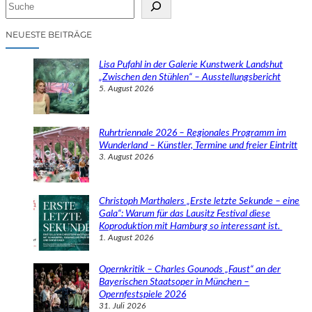
S
u
c
NEUESTE BEITRÄGE
h
e
Lisa Pufahl in der Galerie Kunstwerk Landshut
n
„Zwischen den Stühlen“ – Ausstellungsbericht
5. August 2026
Ruhrtriennale 2026 – Regionales Programm im
Wunderland – Künstler, Termine und freier Eintritt
3. August 2026
Christoph Marthalers „Erste letzte Sekunde – eine
Gala“: Warum für das Lausitz Festival diese
Koproduktion mit Hamburg so interessant ist.
1. August 2026
Opernkritik – Charles Gounods „Faust“ an der
Bayerischen Staatsoper in München –
Opernfestspiele 2026
31. Juli 2026