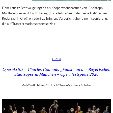
S
E
T
S
Dem Lausitz Festival gelingt es als Kooperationspartner von Christoph
E
P
Marthaler, dessen Uraufführung „Erste letzte Sekunde – eine Gala“ in den
L
R
RöderSaal in Großröhrsdorf zu bringen. Vorbericht über eine Inszenierung,
L
O
die auf Transformationsprozesse zielt.
U
G
N
R
G
A
S
M
B
M
E
I
OPER
R
M
I
W
Opernkritik – Charles Gounods „Faust“ an der Bayerischen
C
U
Staatsoper in München – Opernfestspiele 2026
H
N
T
D
Veröffentlicht am:
31. Juli 2026
von
Michaela Schabel
E
R
L
A
N