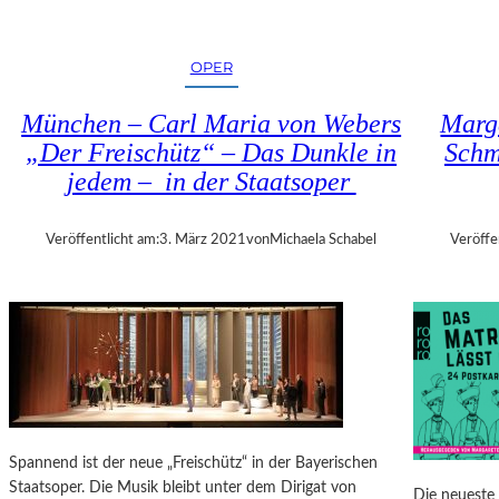
M
Ü
N
OPER
C
H
München – Carl Maria von Webers
Marga
N
„Der Freischütz“ – Das Dunkle in
Schm
E
jedem – in der Staatsoper
R
S
T
Veröffentlicht am:
3. März 2021
von
Michaela Schabel
Veröffe
A
A
T
S
O
P
E
R
B
Spannend ist der neue „Freischütz“ in der Bayerischen
E
Staatsoper. Die Musik bleibt unter dem Dirigat von
Die neueste 