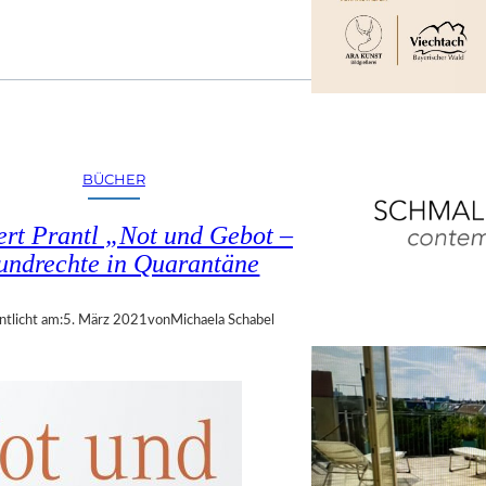
BÜCHER
ert Prantl „Not und Gebot –
undrechte in Quarantäne
ntlicht am:
5. März 2021
von
Michaela Schabel