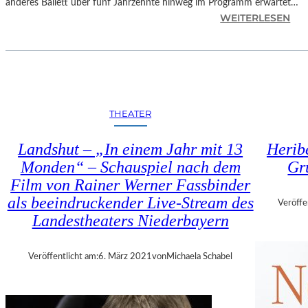
anderes Ballett über fünf Jahrzehnte hinweg im Programm erwartet…
T
:
WEITERLESEN
H
M
E
Ü
A
N
T
C
E
H
R
E
N
THEATER
N
I
–
E
Landshut – „In einem Jahr mit 13
Herib
J
D
Monden“ – Schauspiel nach dem
Gr
O
E
Film von Rainer Werner Fassbinder
H
R
N
als beeindruckender Live-Stream des
B
Veröffe
C
Landestheaters Niederbayern
A
R
Y
A
E
Veröffentlicht am:
6. März 2021
von
Michaela Schabel
N
R
K
N
O
E
S