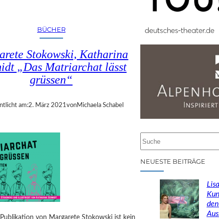
BÜCHER
rete Stokowski, Katharina
idt „Das Matriarchat lässt
grüssen“
ntlicht am:
2. März 2021
von
Michaela Schabel
S
u
c
NEUESTE BEITRÄGE
h
e
Lisa
n
Kun
den
Aus
Publikation von Margarete Stokowski ist kein