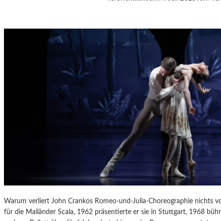
S
„
L
O
H
E
N
G
R
I
N
“
I
M
L
A
N
D
Warum verliert John Crankos Romeo-und-Julia-Choreographie nichts vo
E
für die Mailänder Scala, 1962 präsentierte er sie in Stuttgart, 1968 b
S