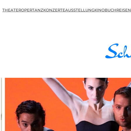
THEATER
OPER
TANZ
KONZERTE
AUSSTELLUNG
KINO
BUCH
REISEN