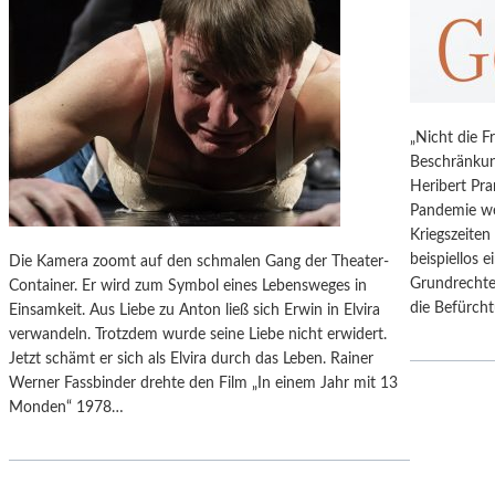
N
„
T
R
T
O
Ä
M
U
E
S
„Nicht die Fr
O
C
Beschränkun
U
H
Heribert Pra
N
T
Pandemie we
D
Kriegszeiten
J
beispiellos 
U
Die Kamera zoomt auf den schmalen Gang der Theater-
Grundrechte 
L
Container. Er wird zum Symbol eines Lebensweges in
die Befürch
I
Einsamkeit. Aus Liebe zu Anton ließ sich Erwin in Elvira
A
verwandeln. Trotzdem wurde seine Liebe nicht erwidert.
“
Jetzt schämt er sich als Elvira durch das Leben. Rainer
A
Werner Fassbinder drehte den Film „In einem Jahr mit 13
N
Monden“ 1978…
D
E
R