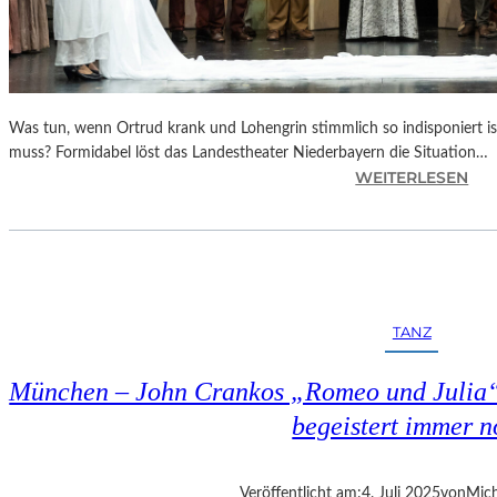
Was tun, wenn Ortrud krank und Lohengrin stimmlich so indisponiert is
muss? Formidabel löst das Landestheater Niederbayern die Situation…
:
WEITERLESEN
B
A
Y
E
R
N
TANZ
–
W
München – John Crankos „Romeo und Julia“
A
G
begeistert immer 
N
E
R
Veröffentlicht am:
4. Juli 2025
von
Mich