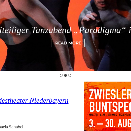
eiliger Tanzabend „Paradigma“ in
READ MORE
estheater Niederbayern
aela Schabel