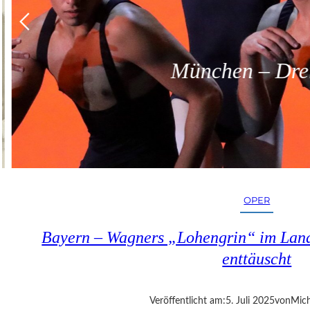
München – Dreit
OPER
Bayern – Wagners „Lohengrin“ im Land
enttäuscht
Veröffentlicht am:
5. Juli 2025
von
Mich