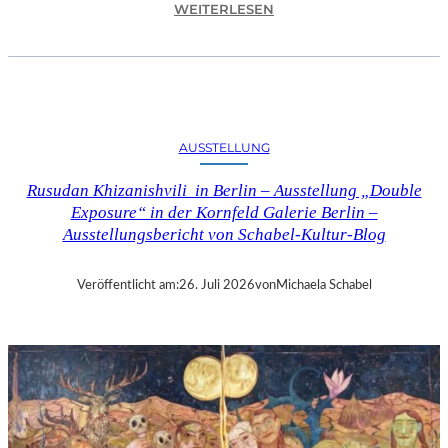
:
WEITERLESEN
C
H
R
I
S
T
AUSSTELLUNG
O
P
Rusudan Khizanishvili in Berlin – Ausstellung „Double
H
Exposure“ in der Kornfeld Galerie Berlin –
G
Ausstellungsbericht von Schabel-Kultur-Blog
O
L
D
Veröffentlicht am:
26. Juli 2026
von
Michaela Schabel
S
T
E
I
N
–
S