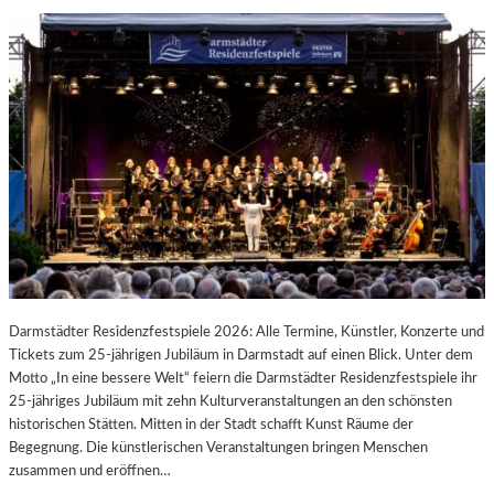
Darmstädter Residenzfestspiele 2026: Alle Termine, Künstler, Konzerte und
Tickets zum 25-jährigen Jubiläum in Darmstadt auf einen Blick. Unter dem
Motto „In eine bessere Welt“ feiern die Darmstädter Residenzfestspiele ihr
25-jähriges Jubiläum mit zehn Kulturveranstaltungen an den schönsten
historischen Stätten. Mitten in der Stadt schafft Kunst Räume der
Begegnung. Die künstlerischen Veranstaltungen bringen Menschen
zusammen und eröffnen…