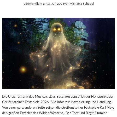
E
Veröffentlicht am:
3. Juli 2026
von
Michaela Schabel
L
-
K
U
L
T
U
R
-
B
L
O
G
Die Uraufführung des Musicals „Das Buschgespenst“ ist der Höhepunkt der
Greifensteiner Festspiele 2026. Alle Infos zur Inszenierung und Handlung.
Von einer ganz anderen Seite zeigen die Greifensteiner Festspiele Karl May,
den großen Erzähler des Wilden Westens,. Ben Todt und Birgit Simmler