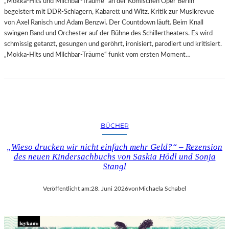
„Mokka-Hits und Milchbar-Träume“ an der Komischen Oper Berlin
begeistert mit DDR-Schlagern, Kabarett und Witz. Kritik zur Musikrevue
von Axel Ranisch und Adam Benzwi. Der Countdown läuft. Beim Knall
swingen Band und Orchester auf der Bühne des Schillertheaters. Es wird
schmissig getanzt, gesungen und geröhrt, ironisiert, parodiert und kritisiert.
„Mokka-Hits und Milchbar-Träume“ funkt vom ersten Moment…
BÜCHER
„Wieso drucken wir nicht einfach mehr Geld?“ – Rezension
des neuen Kindersachbuchs von Saskia Hödl und Sonja
Stangl
Veröffentlicht am:
28. Juni 2026
von
Michaela Schabel