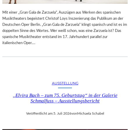
R
L
T
I
Mit einer „Gran Gala de Zarzuela“, Auszügen aus Werken des spanischen
K
N
Musiktheaters begeistert Christof Loys Inszenierung das Publikum an der
R
–
Deutschen Oper Berlin. „Gran Gala de Zarzuela“ klingt spanisch und ist es im
I
A
doppelten Sinne des Wortes. Wer weiß schon, was eine Zarzuela ist? Das
T
U
spanische Musiktheater entstand im 17. Jahrhundert parallel zur
I
S
italienischen Oper.…
K
S
–
T
A
E
U
L
S
L
B
U
L
N
AUSSTELLUNG
I
G
C
„Elvira Bach – zum 75. Geburtstag“ in der Galerie
„
K
Schmalfuss – Ausstellungsbericht
D
A
O
U
U
Veröffentlicht am:
5. Juli 2026
von
Michaela Schabel
F
B
M
L