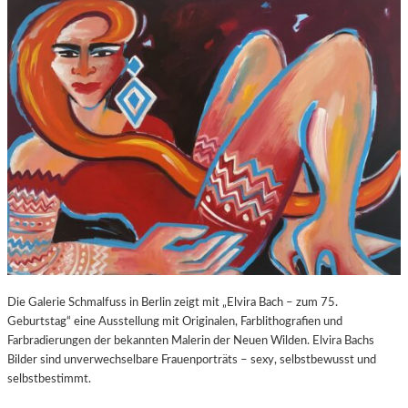
O
E
Z
E
A
X
R
P
T
O
S
S
2
U
7
R
0
E
.
“
G
I
E
N
B
D
U
E
R
R
T
K
Die Galerie Schmalfuss in Berlin zeigt mit „Elvira Bach – zum 75.
S
O
Geburtstag“ eine Ausstellung mit Originalen, Farblithografien und
T
R
Farbradierungen der bekannten Malerin der Neuen Wilden. Elvira Bachs
A
N
Bilder sind unverwechselbare Frauenporträts – sexy, selbstbewusst und
G
F
selbstbestimmt.
E
L