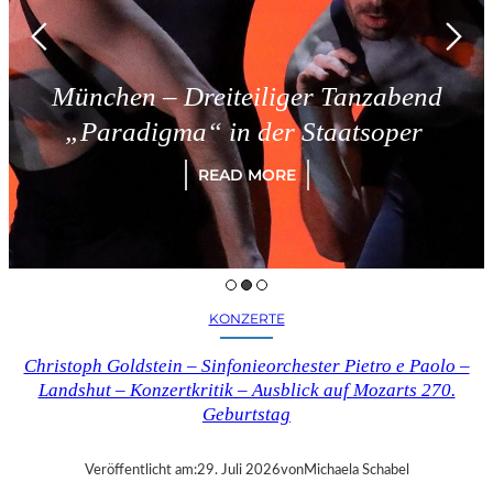
 Dreiteiliger Tanzabend
Triest
ma“ in der Staatsoper
READ MORE
KONZERTE
Christoph Goldstein – Sinfonieorchester Pietro e Paolo –
Landshut – Konzertkritik – Ausblick auf Mozarts 270.
Geburtstag
Veröffentlicht am:
29. Juli 2026
von
Michaela Schabel