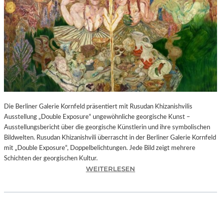
I
N
F
O
N
I
E
O
R
C
H
Die Berliner Galerie Kornfeld präsentiert mit Rusudan Khizanishvilis
E
Ausstellung „Double Exposure“ ungewöhnliche georgische Kunst –
S
Ausstellungsbericht über die georgische Künstlerin und ihre symbolischen
T
Bildwelten. Rusudan Khizanishvili überrascht in der Berliner Galerie Kornfeld
E
mit „Double Exposure“, Doppelbelichtungen. Jede Bild zeigt mehrere
R
Schichten der georgischen Kultur.
P
:
WEITERLESEN
I
R
E
U
T
S
R
U
O
D