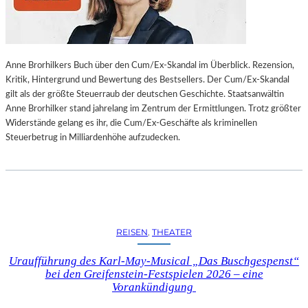
L
L
U
N
Anne Brorhilkers Buch über den Cum/Ex-Skandal im Überblick. Rezension,
G
Kritik, Hintergrund und Bewertung des Bestsellers. Der Cum/Ex-Skandal
S
gilt als der größte Steuerraub der deutschen Geschichte. Staatsanwältin
B
Anne Brorhilker stand jahrelang im Zentrum der Ermittlungen. Trotz größter
E
Widerstände gelang es ihr, die Cum/Ex-Geschäfte als kriminellen
R
Steuerbetrug in Milliardenhöhe aufzudecken.
I
C
H
T
V
O
N
REISEN
, 
THEATER
S
C
Uraufführung des Karl-May-Musical „Das Buschgespenst“
H
bei den Greifenstein-Festspielen 2026 – eine
A
Vorankündigung
B