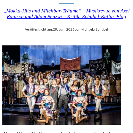
„Mokka-Hits und Milchbar-Träume“ – Musikrevue von Axel
Ranisch und Adam Benzwi – Kritik: Schabel-Kutlur-Blog
Veröffentlicht am:
29. Juni 2026
von
Michaela Schabel