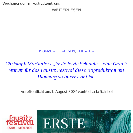
Wochenenden im Festivalzentrum.
:
WEITERLESEN
R
U
H
R
T
R
KONZERTE
, 
REISEN
, 
THEATER
I
E
Christoph Marthalers „Erste letzte Sekunde – eine Gala“:
N
Warum für das Lausitz Festival diese Koproduktion mit
N
Hamburg so interessant ist.
A
L
E
Veröffentlicht am:
1. August 2026
von
Michaela Schabel
2
0
2
6
–
R