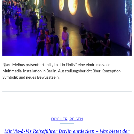
A
R
U
M
F
Ü
R
D
A
S
L
Bjørn Melhus präsentiert mit „Lost in Finity“ eine eindrucksvolle
A
Multimedia-Installation in Berlin. Ausstellungsbericht über Konzeption,
U
Symbolik und neues Bewusstsein.
S
I
T
Z
F
E
BÜCHER
, 
REISEN
S
T
Mit Vis-à-Vis Reiseführer Berlin entdecken – Was bietet der
I