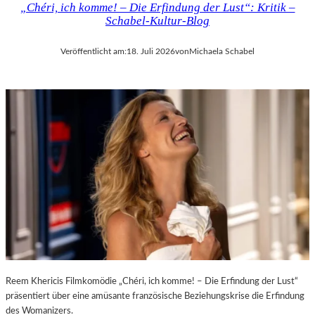
„Chéri, ich komme! – Die Erfindung der Lust“: Kritik –
D
H
Schabel-Kultur-Blog
E
M
R
A
Veröffentlicht am:
18. Juli 2026
von
Michaela Schabel
L
R
A
T
N
H
D
A
–
L
K
E
Ü
R
N
S
S
„
T
E
L
R
E
S
R
T
,
E
T
L
E
E
Reem Khericis Filmkomödie „Chéri, ich komme! – Die Erfindung der Lust“
R
T
präsentiert über eine amüsante französische Beziehungskrise die Erfindung
M
Z
des Womanizers.