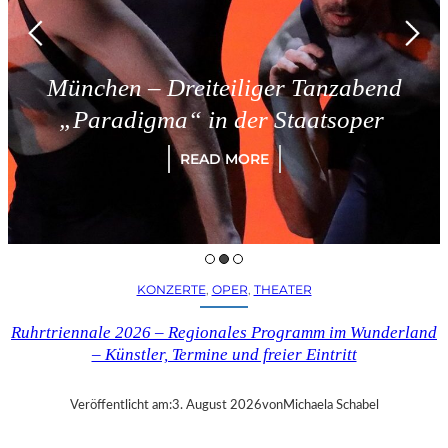
ünchen – Dreiteiliger Tanzabend
„Paradigma“ in der Staatsoper
READ MORE
KONZERTE
, 
OPER
, 
THEATER
Ruhrtriennale 2026 – Regionales Programm im Wunderland
– Künstler, Termine und freier Eintritt
Veröffentlicht am:
3. August 2026
von
Michaela Schabel