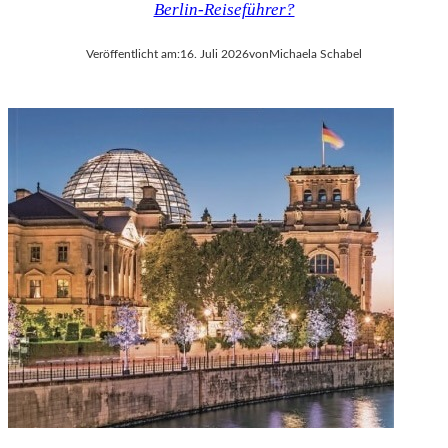
Berlin-Reiseführer?
V
A
Veröffentlicht am:
16. Juli 2026
von
Michaela Schabel
L
D
I
E
S
E
K
O
P
R
O
D
U
K
T
I
O
N
M