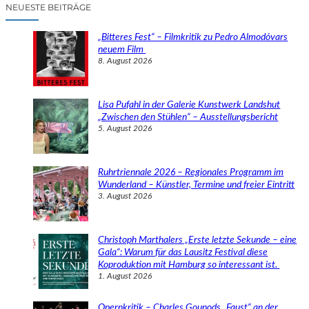
c
NEUESTE BEITRÄGE
h
e
„Bitteres Fest“ – Filmkritik zu Pedro Almodóvars
n
neuem Film
8. August 2026
Lisa Pufahl in der Galerie Kunstwerk Landshut
„Zwischen den Stühlen“ – Ausstellungsbericht
5. August 2026
Ruhrtriennale 2026 – Regionales Programm im
Wunderland – Künstler, Termine und freier Eintritt
3. August 2026
Christoph Marthalers „Erste letzte Sekunde – eine
Gala“: Warum für das Lausitz Festival diese
Koproduktion mit Hamburg so interessant ist.
1. August 2026
Opernkritik – Charles Gounods „Faust“ an der