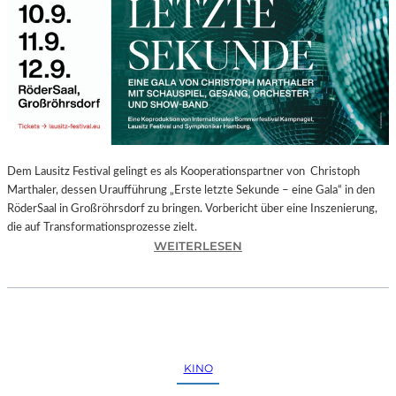
E
G
I
O
N
A
L
E
S
P
Dem Lausitz Festival gelingt es als Kooperationspartner von Christoph
R
Marthaler, dessen Uraufführung „Erste letzte Sekunde – eine Gala“ in den
O
RöderSaal in Großröhrsdorf zu bringen. Vorbericht über eine Inszenierung,
G
die auf Transformationsprozesse zielt.
R
:
WEITERLESEN
A
C
M
H
M
R
I
I
M
S
W
T
KINO
U
O
N
P