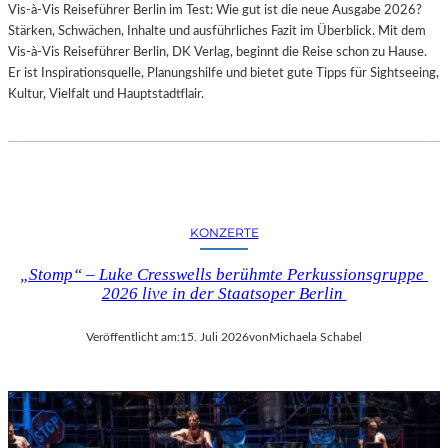
Vis-à-Vis Reiseführer Berlin im Test: Wie gut ist die neue Ausgabe 2026?
I
Stärken, Schwächen, Inhalte und ausführliches Fazit im Überblick. Mit dem
T
Vis-à-Vis Reiseführer Berlin, DK Verlag, beginnt die Reise schon zu Hause.
H
Er ist Inspirationsquelle, Planungshilfe und bietet gute Tipps für Sightseeing,
A
Kultur, Vielfalt und Hauptstadtflair.
M
B
U
R
G
S
O
KONZERTE
I
N
„Stomp“ – Luke Cresswells berühmte Perkussionsgruppe
T
2026 live in der Staatsoper Berlin
E
R
Veröffentlicht am:
15. Juli 2026
von
Michaela Schabel
E
S
S
A
N