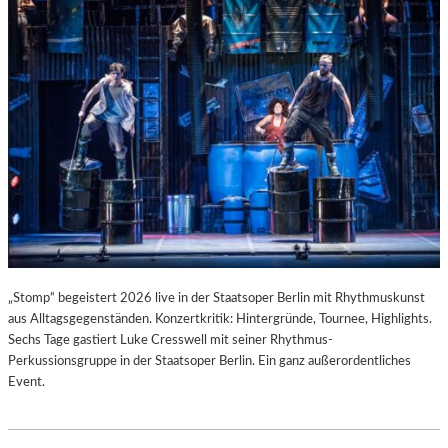
T
I
S
T
.
„Stomp“ begeistert 2026 live in der Staatsoper Berlin mit Rhythmuskunst
aus Alltagsgegenständen. Konzertkritik: Hintergründe, Tournee, Highlights.
Sechs Tage gastiert Luke Cresswell mit seiner Rhythmus-
Perkussionsgruppe in der Staatsoper Berlin. Ein ganz außerordentliches
Event.