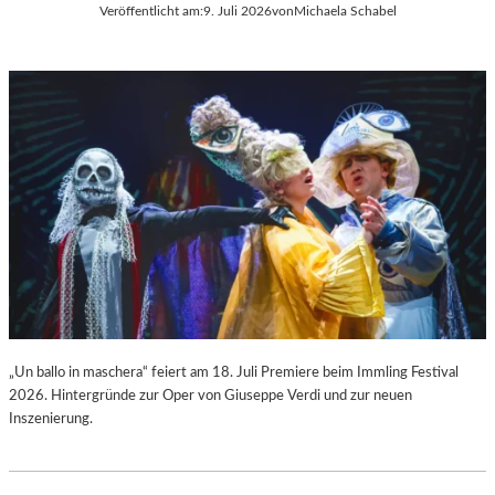
Veröffentlicht am:
9. Juli 2026
von
Michaela Schabel
L
C
A
H
“
A
:
R
W
L
A
E
R
S
U
G
M
O
F
U
Ü
N
R
O
D
D
A
S
S
„
L
F
„Un ballo in maschera“ feiert am 18. Juli Premiere beim Immling Festival
A
A
2026. Hintergründe zur Oper von Giuseppe Verdi und zur neuen
U
U
Inszenierung.
S
S
I
T
T
“