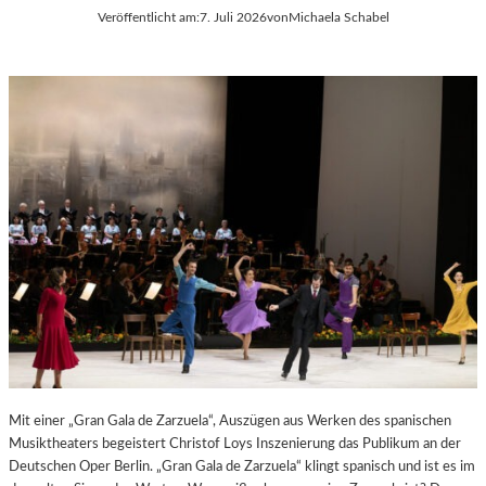
Veröffentlicht am:
7. Juli 2026
von
Michaela Schabel
E
S
S
T
S
S
A
P
N
I
T
E
I
L
S
E
T
2
.
0
2
6
Mit einer „Gran Gala de Zarzuela“, Auszügen aus Werken des spanischen
Musiktheaters begeistert Christof Loys Inszenierung das Publikum an der
Deutschen Oper Berlin. „Gran Gala de Zarzuela“ klingt spanisch und ist es im