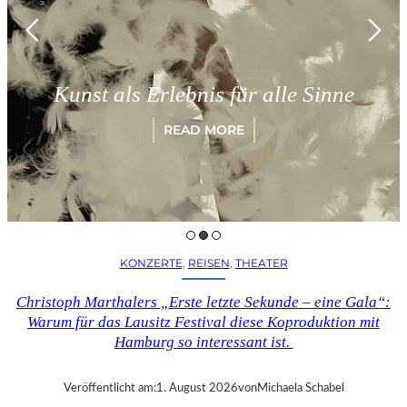
Münc
nst als Erlebnis für alle Sinne
„P
READ MORE
KONZERTE
, 
REISEN
, 
THEATER
Christoph Marthalers „Erste letzte Sekunde – eine Gala“:
Warum für das Lausitz Festival diese Koproduktion mit
Hamburg so interessant ist.
Veröffentlicht am:
1. August 2026
von
Michaela Schabel