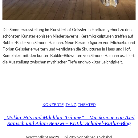
Die Sommerausstellung im Künstlerhof Geissler in Hörlkam gehört zu den
schönsten Kunsterlebnissen Niederbayerns. Keramikskulpturen treffen auf
Bubble-Bilder von Simone Hamann. Neue Keramikfiguren von Michaela aund
Florian Geissler erweitern und verdichten die Skulpturen in Haus und Hof.
Kombiniert mit den bunten Bubble-Bildwelten von Simone Hamann oszilliert
die Ausstellung zwischen mythischer Tiefe und wolkiger Leichtigkeit.
KONZERTE
, 
TANZ
, 
THEATER
„Mokka-Hits und Milchbar-Träume“ – Musikrevue von Axel
Ranisch und Adam Benzwi – Kritik: Schabel-Kutlur-Blog
Veröffentlicht am:
29. Juni 2026
von
Michaela Schabel