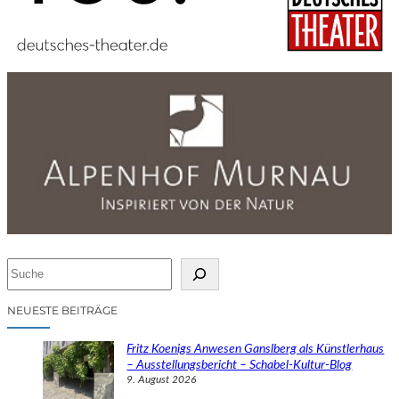
S
u
c
NEUESTE BEITRÄGE
h
e
Fritz Koenigs Anwesen Ganslberg als Künstlerhaus
n
– Ausstellungsbericht – Schabel-Kultur-Blog
9. August 2026