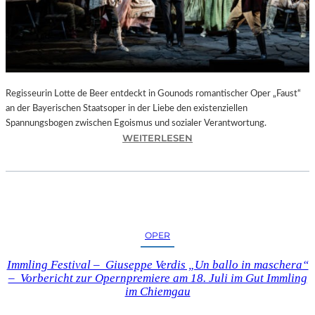
T
E
L
E
T
Z
T
Regisseurin Lotte de Beer entdeckt in Gounods romantischer Oper „Faust“
E
an der Bayerischen Staatsoper in der Liebe den existenziellen
S
Spannungsbogen zwischen Egoismus und sozialer Verantwortung.
E
:
WEITERLESEN
K
O
U
P
N
E
D
R
E
N
–
K
OPER
E
R
I
I
Immling Festival – Giuseppe Verdis „Un ballo in maschera“
N
T
– Vorbericht zur Opernpremiere am 18. Juli im Gut Immling
E
I
im Chiemgau
G
K
A
–