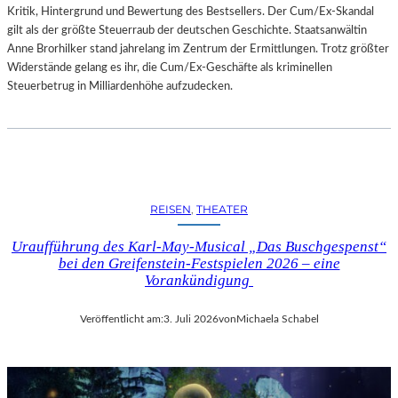
Kritik, Hintergrund und Bewertung des Bestsellers. Der Cum/Ex-Skandal
gilt als der größte Steuerraub der deutschen Geschichte. Staatsanwältin
Anne Brorhilker stand jahrelang im Zentrum der Ermittlungen. Trotz größter
Widerstände gelang es ihr, die Cum/Ex-Geschäfte als kriminellen
Steuerbetrug in Milliardenhöhe aufzudecken.
REISEN
, 
THEATER
Uraufführung des Karl-May-Musical „Das Buschgespenst“
bei den Greifenstein-Festspielen 2026 – eine
Vorankündigung
Veröffentlicht am:
3. Juli 2026
von
Michaela Schabel