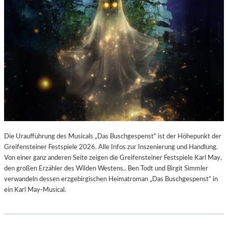
Die Uraufführung des Musicals „Das Buschgespenst“ ist der Höhepunkt der
Greifensteiner Festspiele 2026. Alle Infos zur Inszenierung und Handlung.
Von einer ganz anderen Seite zeigen die Greifensteiner Festspiele Karl May,
den großen Erzähler des Wilden Westens,. Ben Todt und Birgit Simmler
verwandeln dessen erzgebirgischen Heimatroman „Das Buschgespenst“ in
ein Karl May-Musical.