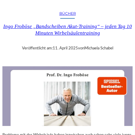
A
N
BÜCHER
D
R
Ingo Froböse „Bandscheiben Akut-Training“ – jeden Tag 10
A
Minuten Wirbelsäulentraining
S
E
L
Veröffentlicht am:
11. April 2025
von
Michaela Schabel
L
S
E
I
N
F
Ü
H
L
S
A
M
E