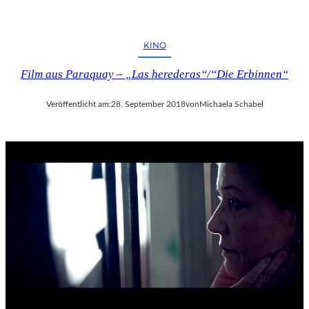
KINO
Film aus Paraquay – „Las herederas“/“Die Erbinnen“
Veröffentlicht am:
28. September 2018
von
Michaela Schabel