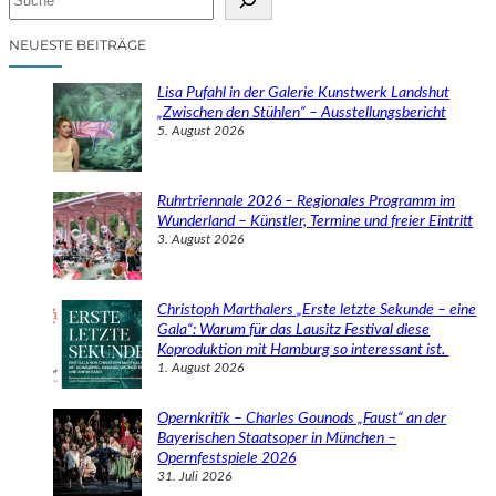
u
c
NEUESTE BEITRÄGE
h
e
Lisa Pufahl in der Galerie Kunstwerk Landshut
n
„Zwischen den Stühlen“ – Ausstellungsbericht
5. August 2026
Ruhrtriennale 2026 – Regionales Programm im
Wunderland – Künstler, Termine und freier Eintritt
3. August 2026
Christoph Marthalers „Erste letzte Sekunde – eine
Gala“: Warum für das Lausitz Festival diese
Koproduktion mit Hamburg so interessant ist.
1. August 2026
Opernkritik – Charles Gounods „Faust“ an der
Bayerischen Staatsoper in München –
Opernfestspiele 2026
31. Juli 2026