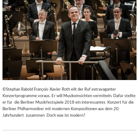
©Stephan Rabold François-Xavier Roth eilt der Ruf extravaganter
Konzertprogramme voraus. Er will Musikeinsichten vermitteln. Dafür stellte
er für die Berliner Musikfestspiele 2018 ein interessantes Konzert für die
Berliner Philharmoniker mit modernen Kompositionen aus dem 20.
Jahrhundert zusammen Doch was ist modern?