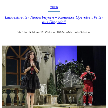
OPER
Landestheater Niederbayern – Künnekes Operette „Vetter
aus Dingsda“
Veröffentlicht am:
12. Oktober 2018
von
Michaela Schabel