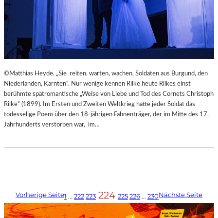
©Matthias Heyde. „Sie reiten, warten, wachen, Soldaten aus Burgund, den
Niederlanden, Kärnten“. Nur wenige kennen Rilke heute Rilkes einst
berühmte spätromantische „Weise von Liebe und Tod des Cornets Christoph
Rilke“ (1899). Im Ersten und Zweiten Weltkrieg hatte jeder Soldat das
todesselige Poem über den 18-jährigen Fahnenträger, der im Mitte des 17.
Jahrhunderts verstorben war, im…
224
Vorherige Seite
Nächste Seite
1
…
222
223
225
226
…
230