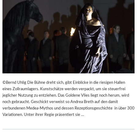
©Bernd Uhlig Die Bühne dreht sich, gibt Einblicke in die riesigen Hallen
eines Zollraumlagers. Kunstschätze werden verpackt, um sie steuerfrei
jeglicher Nutzung zu entziehen. Das Goldene Vlies liegt noch herum, wird
noch gebraucht. Geschickt verweist so Andrea Breth auf den damit
verbundenen Medea-Mythos und dessen Rezeptionsgeschichte in über 300
Variationen. Unter ihrer Regie präsentiert sie …