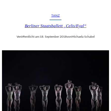
TANZ
Berliner Staatsballett „Celis/Eyal“
Veröffentlicht am:
18. September 2018
von
Michaela Schabel