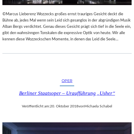
L
S
©Marcus Lieberenz Wozzecks großes ernst trauriges Gesicht deckt die
Ä
Bühne ab, jedes Mal wenn sein Leid sich gesanglos in der abgründigen Musik
U
Alban Bergs verdichtet. Genau dieses Gesicht prägt sich tief in die Seele ein,
L
gibt den wahnsinngen Tonskalen die expressive Optik von heute. Wir alle
E
kennen diese Wozzeckschen Momente, in denen das Leid die Seele…
N
T
R
A
I
N
OPER
I
N
Berliner Staatsoper – Uraufführung „Usher“
G
Veröffentlicht am:
20. Oktober 2018
von
Michaela Schabel