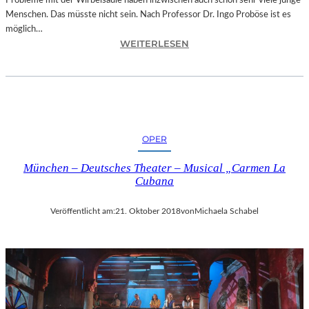
Probleme mit der Wirbelsäule haben inzwischen auch schon sehr viele junge
D
Menschen. Das müsste nicht sein. Nach Professor Dr. Ingo Proböse ist es
O
möglich…
K
:
WEITERLESEN
U
I
M
N
E
G
N
O
T
F
A
R
T
OPER
O
I
B
O
München – Deutsches Theater – Musical „Carmen La
Ö
N
Cubana
S
„
E
I
Veröffentlicht am:
21. Oktober 2018
von
Michaela Schabel
„
C
B
E
A
A
N
G
D
E
S
D
C
“