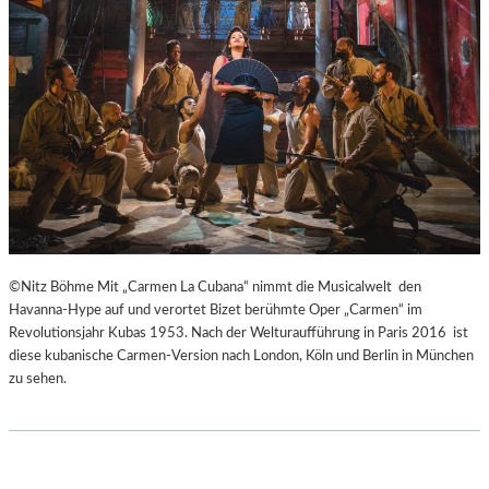
H
Ü
E
B
I
E
B
R
E
E
N
I
A
S
K
P
U
R
T
I
-
N
T
Z
©Nitz Böhme Mit „Carmen La Cubana“ nimmt die Musicalwelt den
R
E
Havanna-Hype auf und verortet Bizet berühmte Oper „Carmen“ im
A
S
Revolutionsjahr Kubas 1953. Nach der Welturaufführung in Paris 2016 ist
I
S
diese kubanische Carmen-Version nach London, Köln und Berlin in München
N
I
zu sehen.
I
N
N
N
G
E
“
N
–
I