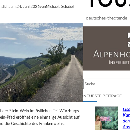
ntlicht am:
24. Juni 2026
von
Michaela Schabel
S
u
c
NEUESTE BEITRÄGE
h
e
Lisa
st der Stein-Wein im östlichen Teil Würzburgs.
n
Kun
in-Pfad eröffnet eine einmalige Aussicht auf
den
d die Geschichte des Frankenweins.
Aus