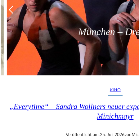
München – Dreit
KINO
„Everytime“ – Sandra Wollners neuer exper
Minichmayr
Veröffentlicht am:
25. Juli 2026
von
Mic