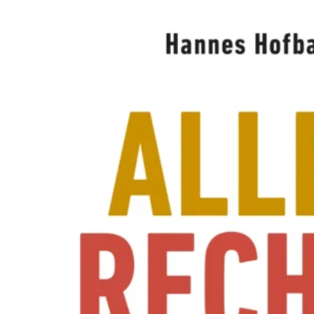
A
W
O
L
L
N
E
R
S
N
E
U
E
R
E
X
P
E
R
I