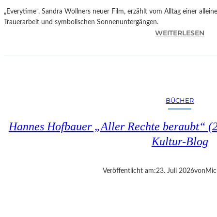
„Everytime“, Sandra Wollners neuer Film, erzählt vom Alltag einer allei
Trauerarbeit und symbolischen Sonnenuntergängen.
:
WEITERLESEN
„
E
V
E
R
Y
BÜCHER
T
I
Hannes Hofbauer „Aller Rechte beraubt“ (2
M
E
Kultur-Blog
“
–
S
Veröffentlicht am:
23. Juli 2026
von
Mic
A
N
D
R