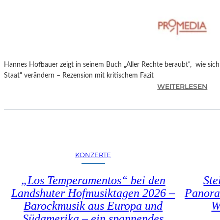
T
M
I
N
I
C
Hannes Hofbauer zeigt in seinem Buch „Aller Rechte beraubt“, wie sic
H
Staat“ verändern – Rezension mit kritischem Fazit
M
:
WEITERLESEN
A
H
Y
A
R
N
N
E
S
KONZERTE
H
O
„Los Temperamentos“ bei den
Ste
F
Landshuter Hofmusiktagen 2026 –
Panora
B
Barockmusik aus Europa und
W
A
U
Südamerika – ein spannendes