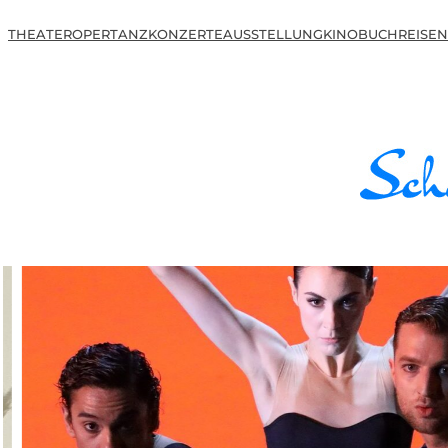
THEATER
OPER
TANZ
KONZERTE
AUSSTELLUNG
KINO
BUCH
REISEN