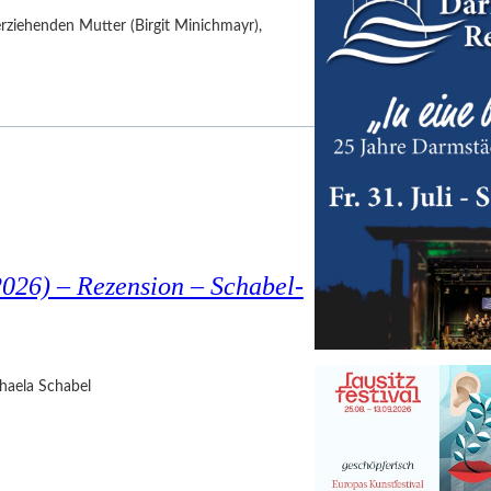
nerziehenden Mutter (Birgit Minichmayr),
026) – Rezension – Schabel-
haela Schabel