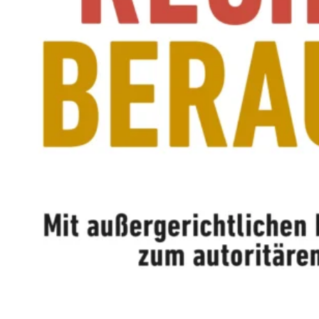
M
E
N
T
E
L
L
E
R
F
I
L
M
M
I
T
B
I
R
G
I