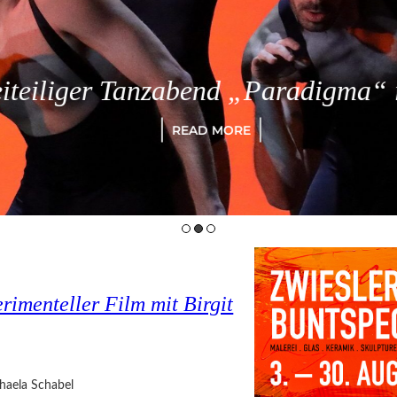
eiliger Tanzabend „Paradigma“ in
READ MORE
imenteller Film mit Birgit
haela Schabel