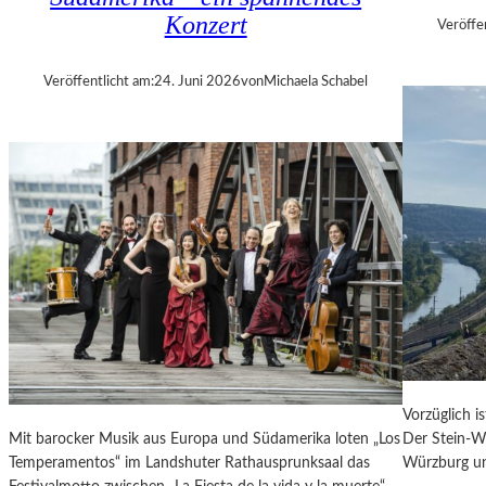
E
Konzert
Veröffe
R
„
Veröffentlicht am:
24. Juni 2026
von
Michaela Schabel
A
L
L
E
R
R
E
C
H
T
E
B
E
R
Vorzüglich i
A
Mit barocker Musik aus Europa und Südamerika loten „Los
Der Stein-We
U
Temperamentos“ im Landshuter Rathausprunksaal das
Würzburg un
B