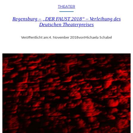
THEATER
Regensburg – „DER FAUST 2018“ – Verleihung des
Deutschen Theaterpreises
Veröffentlicht am:
4. November 2018
von
Michaela Schabel