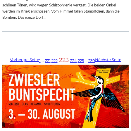
schönen Tönen, wird wegen Schizophrenie vergast. Die beiden Onkel
werden im Krieg erschossen. Vom Himmel fallen Staniolfolien, dann die
Bomben. Das ganze Dorf…
223
Vorherige Seite
Nächste Seite
1
…
221
222
224
225
…
230