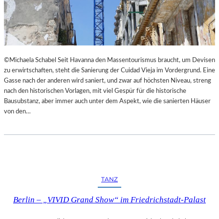
I
E
M
S
L
T
A
H
N
E
D
A
©Michaela Schabel Seit Havanna den Massentourismus braucht, um Devisen
E
T
zu erwirtschaften, steht die Sanierung der Cuidad Vieja im Vordergrund. Eine
S
E
Gasse nach der anderen wird saniert, und zwar auf höchsten Niveau, streng
T
R
nach den historischen Vorlagen, mit viel Gespür für die historische
H
Bausubstanz, aber immer auch unter dem Aspekt, wie die sanierten Häuser
E
von den…
A
T
E
R
N
I
E
TANZ
D
E
Berlin – „VIVID Grand Show“ im Friedrichstadt-Palast
R
B