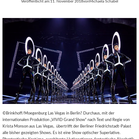
Veröffentlicht am:
11. November 2018
von
Michaela Schabel
A
Y
E
R
N
©Brinkhoff/Moegenburg Las Vegas in Berlin? Durchaus, mit der
internationalen Produktion „VIVID Grand Show“ nach Text und Regie von
Krista Monson aus Las Vegas, übertrifft der Berliner Friedrichstadt-Palast
alle bisher gezeigten Shows. Es ist eine Show optischer Superlative.