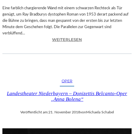
T
A
Eine farblich chargierende Wand mit einem schwarzen Rechteck als Tür
T
genügt, um Ray Bradburys dystophen Roman von 1953 derart packend auf
I
die Bühne zu bringen, dass man gespannt von der ersten bis zur letzten
O
Minute dem Geschehen folgt. Die Parallelen zur Gegenwart sind
N
verblüffend…
:
S
WEITERLESEN
L
S
A
T
N
Ü
D
C
S
K
H
„
OPER
U
U
T
N
Landestheater Niederbayern – Donizettis Belcanto-Oper
–
D
„Anna Bolena“
R
A
A
L
Veröffentlicht am:
21. November 2018
von
Michaela Schabel
Y
L
B
E
R
T
A
I