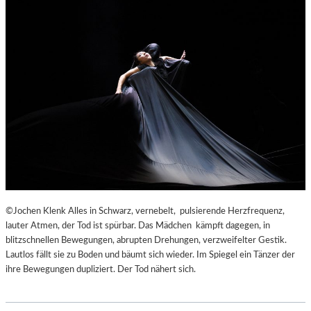
©Jochen Klenk Alles in Schwarz, vernebelt, pulsierende Herzfrequenz,
lauter Atmen, der Tod ist spürbar. Das Mädchen kämpft dagegen, in
blitzschnellen Bewegungen, abrupten Drehungen, verzweifelter Gestik.
Lautlos fällt sie zu Boden und bäumt sich wieder. Im Spiegel ein Tänzer der
ihre Bewegungen dupliziert. Der Tod nähert sich.