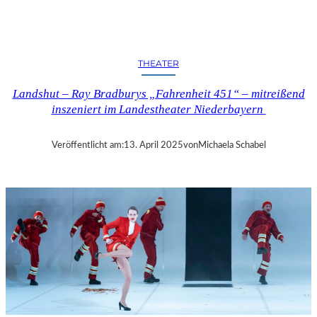
N
D
S
H
THEATER
U
T
Landshut – Ray Bradburys „Fahrenheit 451“ – mitreißend
–
inszeniert im Landestheater Niederbayern
T
H
O
Veröffentlicht am:
13. April 2025
von
Michaela Schabel
M
A
S
K
Ö
C
K
S
A
G
I