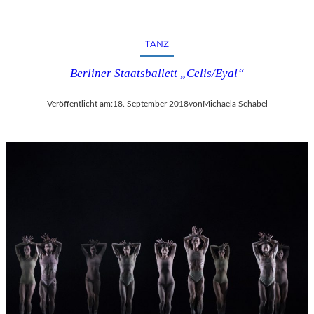
TANZ
Berliner Staatsballett „Celis/Eyal“
Veröffentlicht am:
18. September 2018
von
Michaela Schabel