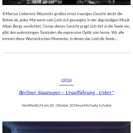
L
S
©Marcus Lieberenz Wozzecks großes ernst trauriges Gesicht deckt die
Ä
Bühne ab, jedes Mal wenn sein Leid sich gesanglos in der abgründigen Musik
U
Alban Bergs verdichtet. Genau dieses Gesicht prägt sich tief in die Seele ein,
L
gibt den wahnsinngen Tonskalen die expressive Optik von heute. Wir alle
E
kennen diese Wozzeckschen Momente, in denen das Leid die Seele…
N
T
R
A
I
N
OPER
I
N
Berliner Staatsoper – Uraufführung „Usher“
G
Veröffentlicht am:
20. Oktober 2018
von
Michaela Schabel