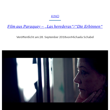
KINO
Film aus Paraquay – „Las herederas“/“Die Erbinnen“
Veröffentlicht am:
28. September 2018
von
Michaela Schabel