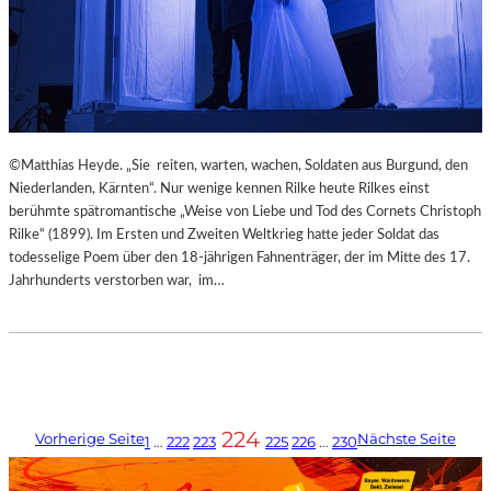
©Matthias Heyde. „Sie reiten, warten, wachen, Soldaten aus Burgund, den
Niederlanden, Kärnten“. Nur wenige kennen Rilke heute Rilkes einst
berühmte spätromantische „Weise von Liebe und Tod des Cornets Christoph
Rilke“ (1899). Im Ersten und Zweiten Weltkrieg hatte jeder Soldat das
todesselige Poem über den 18-jährigen Fahnenträger, der im Mitte des 17.
Jahrhunderts verstorben war, im…
224
Vorherige Seite
Nächste Seite
1
…
222
223
225
226
…
230