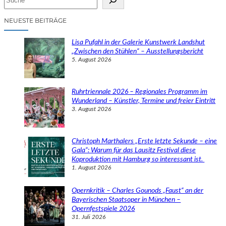
u
c
NEUESTE BEITRÄGE
h
e
Lisa Pufahl in der Galerie Kunstwerk Landshut
n
„Zwischen den Stühlen“ – Ausstellungsbericht
5. August 2026
Ruhrtriennale 2026 – Regionales Programm im
Wunderland – Künstler, Termine und freier Eintritt
3. August 2026
Christoph Marthalers „Erste letzte Sekunde – eine
Gala“: Warum für das Lausitz Festival diese
Koproduktion mit Hamburg so interessant ist.
1. August 2026
Opernkritik – Charles Gounods „Faust“ an der
Bayerischen Staatsoper in München –
Opernfestspiele 2026
31. Juli 2026