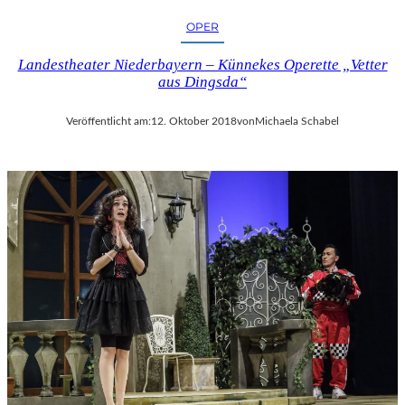
OPER
Landestheater Niederbayern – Künnekes Operette „Vetter
aus Dingsda“
Veröffentlicht am:
12. Oktober 2018
von
Michaela Schabel