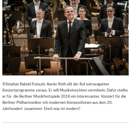
©Stephan Rabold François-Xavier Roth eilt der Ruf extravaganter
Konzertprogramme voraus. Er will Musikeinsichten vermitteln. Dafür stellte
er für die Berliner Musikfestspiele 2018 ein interessantes Konzert für die
Berliner Philharmoniker mit modernen Kompositionen aus dem 20.
Jahrhundert zusammen Doch was ist modern?