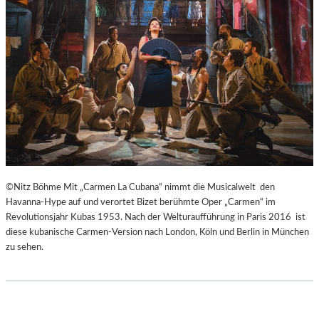
H
Ü
E
B
I
E
B
R
E
E
N
I
A
S
K
P
U
R
T
I
-
N
T
Z
©Nitz Böhme Mit „Carmen La Cubana“ nimmt die Musicalwelt den
R
E
Havanna-Hype auf und verortet Bizet berühmte Oper „Carmen“ im
A
S
Revolutionsjahr Kubas 1953. Nach der Welturaufführung in Paris 2016 ist
I
S
diese kubanische Carmen-Version nach London, Köln und Berlin in München
N
I
zu sehen.
I
N
N
N
G
E
“
N
–
I