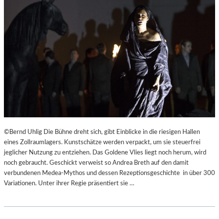
©Bernd Uhlig Die Bühne dreht sich, gibt Einblicke in die riesigen Hallen
eines Zollraumlagers. Kunstschätze werden verpackt, um sie steuerfrei
jeglicher Nutzung zu entziehen. Das Goldene Vlies liegt noch herum, wird
noch gebraucht. Geschickt verweist so Andrea Breth auf den damit
verbundenen Medea-Mythos und dessen Rezeptionsgeschichte in über 300
Variationen. Unter ihrer Regie präsentiert sie …