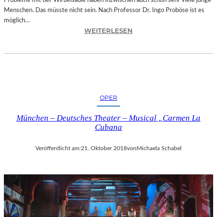
Probleme mit der Wirbelsäule haben inzwischen auch schon sehr viele junge
D
Menschen. Das müsste nicht sein. Nach Professor Dr. Ingo Proböse ist es
O
möglich…
K
:
WEITERLESEN
U
I
M
N
E
G
N
O
T
F
A
R
T
OPER
O
I
B
O
München – Deutsches Theater – Musical „Carmen La
Ö
N
Cubana
S
„
E
I
Veröffentlicht am:
21. Oktober 2018
von
Michaela Schabel
„
C
B
E
A
A
N
G
D
E
S
D
C
“