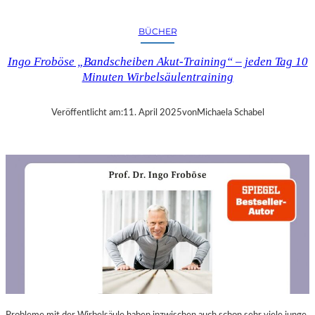
A
N
BÜCHER
D
R
Ingo Froböse „Bandscheiben Akut-Training“ – jeden Tag 10
A
Minuten Wirbelsäulentraining
S
E
L
Veröffentlicht am:
11. April 2025
von
Michaela Schabel
L
S
E
I
N
F
Ü
H
L
S
A
M
E