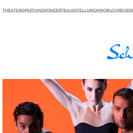
THEATER
OPER
TANZ
KONZERTE
AUSSTELLUNG
KINO
BUCH
REISEN