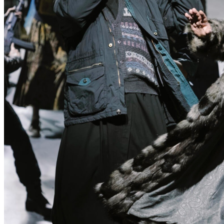
N
T
D
E
C
K
E
N