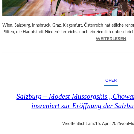
Wien, Salzburg, Innsbruck, Graz, Klagenfurt, Österreich hat etliche reno
Pölten, die Hauptstadt Niederösterreichs. noch ein ziemlich unbeschrie
:
WEITERLESEN
Ö
S
T
E
R
R
OPER
E
I
Salzburg – Modest Mussorgskis „Chowa
C
H
inszeniert zur Eröffnung der Salzbu
–
S
T
Veröffentlicht am:
15. April 2025
von
Mic
.