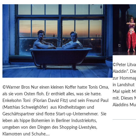
T
M
U
S
S
O
R
G
S
©Peter Litv
K
Aladdin“. Di
I
zur Hommage
S
in Landshut 
„
©Warner Bros Nur einen kleinen Koffer hatte Tonis Oma,
Mal spielt M
C
als sie vom Osten floh. Er enthielt alles, was sie hatte.
mit. Dieses 
H
Enkelsohn Toni (Florian David Fitz) und sein Freund Paul
Aladdins Mut
O
(Matthias Schweighöfer) aus Kindheitstagen und
W
Geschäftspartner sind flotte Start-up-Unternehmer. Sie
A
leben als hippe Bohemien in Berliner Industrielofts,
N
umgeben von den Dingen des Shopping-Livestyles,
S
Klamotten und Schuhe.…