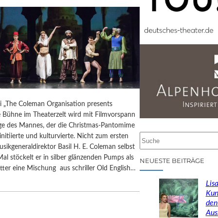
ai „The Coleman Organisation presents
e Bühne im Theaterzelt wird mit Filmvorspann
 des Mannes, der die Christmas-Pantomime
initiierte und kulturvierte. Nicht zum ersten
S
usikgeneraldirektor Basil H. E. Coleman selbst
u
Mal stöckelt er in silber glänzenden Pumps als
c
NEUESTE BEITRÄGE
ter eine Mischung aus schriller Old English…
h
e
Lisa
n
Kun
den
Aus