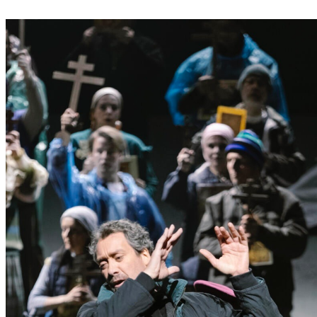
P
Ö
L
T
E
N
–
E
I
N
E
S
T
A
D
T
Z
U
M
E