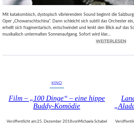
Mit katakombisch, dystopisch vibrierendem Sound beginnt die Salzburg
Oper „Chowanschtschina“. Dann schleicht sich subtil das Orchester ein
erhellt sich fragmentarisch, entschwindet und lenkt den Blick auf das 
musikalisch untermalten Sonnenaufgang. Sofort wird klar…
:
WEITERLESEN
S
A
L
Z
B
U
KINO
R
G
Film – „100 Dinge“ – eine hippe
Land
–
Buddy-Komödie
„Alad
M
O
D
Veröffentlicht am:
25. Dezember 2018
von
Michaela Schabel
Veröffentli
E
S