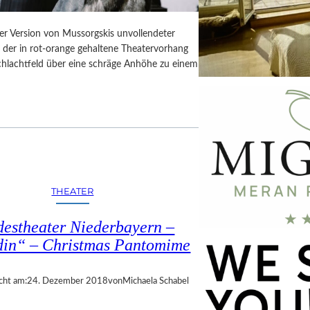
er Version von Mussorgskis unvollendeter
, der in rot-orange gehaltene Theatervorhang
Schlachtfeld über eine schräge Anhöhe zu einem
THEATER
estheater Niederbayern –
din“ – Christmas Pantomime
cht am:
24. Dezember 2018
von
Michaela Schabel