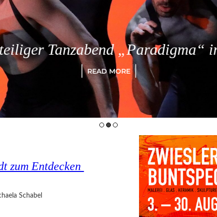
eiliger Tanzabend „Paradigma“ in
READ MORE
tadt zum Entdecken
haela Schabel