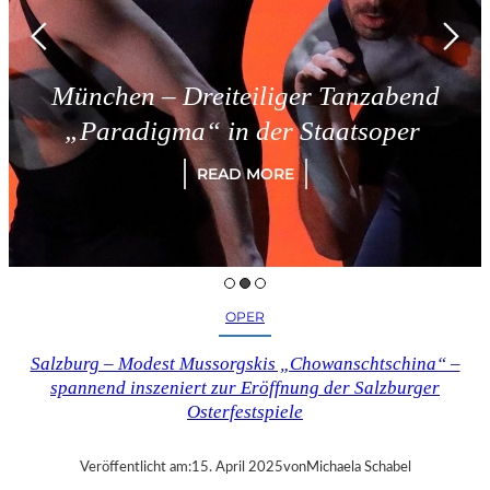
ünchen – Dreiteiliger Tanzabend
„Paradigma“ in der Staatsoper
READ MORE
OPER
Salzburg – Modest Mussorgskis „Chowanschtschina“ –
spannend inszeniert zur Eröffnung der Salzburger
Osterfestspiele
Veröffentlicht am:
15. April 2025
von
Michaela Schabel