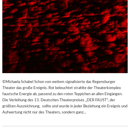
©Michaela Schabel Schon von weitem signalisierte das Regensburger
Theater das große Ereignis. Rot beleuchtet strahlte der Theaterkomplex
faustsche Energie ab, passend zu den roten Teppichen an allen Eingängen.
Die Verleihung des 13. Deutschen Theaterpreises „DER FAUST“, der
größten Auszeichnung, sollte und wurde in jeder Beziehung ein Ereignis und
Aufwertung nicht nur des Theaters, sondern ganz…