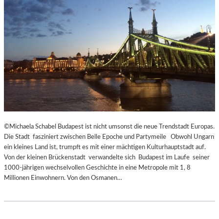
E
C
N
K
D
S
I
A
N
G
S
I
Z
T
E
A
N
T
I
I
E
O
R
N
T
S
©Michaela Schabel Budapest ist nicht umsonst die neue Trendstadt Europas.
Z
S
Die Stadt fasziniert zwischen Belle Epoche und Partymeile Obwohl Ungarn
U
T
ein kleines Land ist, trumpft es mit einer mächtigen Kulturhauptstadt auf.
R
Ü
Von der kleinen Brückenstadt verwandelte sich Budapest im Laufe seiner
E
C
1000-jährigen wechselvollen Geschichte in eine Metropole mit 1, 8
R
K
Millionen Einwohnern. Von den Osmanen…
Ö
„
F
U
F
N
N
D