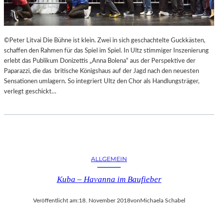
F
A
E
N
S
D
T
S
©Peter Litvai Die Bühne ist klein. Zwei in sich geschachtelte Guckkästen,
S
H
schaffen den Rahmen für das Spiel im Spiel. In Ultz stimmiger Inszenierung
P
U
erlebt das Publikum Donizettis „Anna Bolena“ aus der Perspektive der
I
T
Paparazzi, die das britische Königshaus auf der Jagd nach den neuesten
E
E
Sensationen umlagern. So integriert Ultz den Chor als Handlungsträger,
L
R
verlegt geschickt…
E
K
A
M
M
E
R
S
ALLGEMEIN
P
Kuba – Havanna im Baufieber
I
E
L
Veröffentlicht am:
18. November 2018
von
Michaela Schabel
E