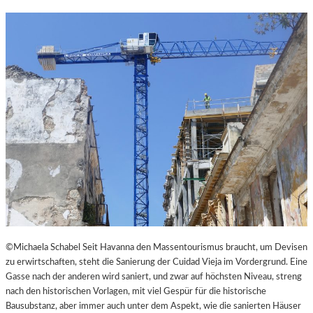
N
K
L
E
I
N
E
S
T
H
E
A
T
E
R
©Michaela Schabel Seit Havanna den Massentourismus braucht, um Devisen
zu erwirtschaften, steht die Sanierung der Cuidad Vieja im Vordergrund. Eine
Gasse nach der anderen wird saniert, und zwar auf höchsten Niveau, streng
nach den historischen Vorlagen, mit viel Gespür für die historische
Bausubstanz, aber immer auch unter dem Aspekt, wie die sanierten Häuser