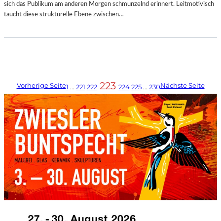
sich das Publikum am anderen Morgen schmunzelnd erinnert. Leitmotivisch
taucht diese strukturelle Ebene zwischen…
223
Vorherige Seite
Nächste Seite
1
…
221
222
224
225
…
230