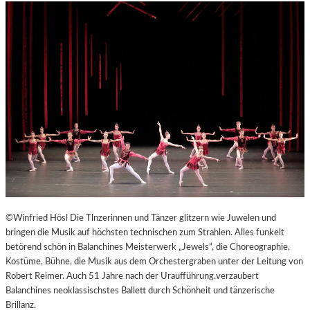
©Winfried Hösl Die Tlnzerinnen und Tänzer glitzern wie Juwelen und
bringen die Musik auf höchsten technischen zum Strahlen. Alles funkelt
betörend schön in Balanchines Meisterwerk „Jewels“, die Choreographie,
Kostüme, Bühne, die Musik aus dem Orchestergraben unter der Leitung von
Robert Reimer. Auch 51 Jahre nach der Uraufführung.verzaubert
Balanchines neoklassischstes Ballett durch Schönheit und tänzerische
Brillanz.