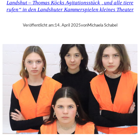
Landshut – Thomas Köcks Agitationsstück „und alle tiere
–
rufen“ in den Landshuter Kammerspielen kleines Theater
M
O
D
Veröffentlicht am:
14. April 2025
von
Michaela Schabel
E
S
T
M
U
S
S
O
R
G
S
K
I
S
„
C
H