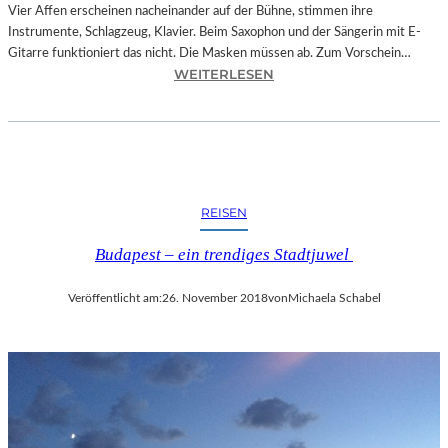
O
Vier Affen erscheinen nacheinander auf der Bühne, stimmen ihre
W
Instrumente, Schlagzeug, Klavier. Beim Saxophon und der Sängerin mit E-
A
Gitarre funktioniert das nicht. Die Masken müssen ab. Zum Vorschein…
N
:
WEITERLESEN
S
L
C
A
H
N
T
D
S
S
C
H
REISEN
H
U
I
T
Budapest – ein trendiges Stadtjuwel
N
–
A
T
Veröffentlicht am:
26. November 2018
von
Michaela Schabel
“
H
–
O
S
M
P
A
A
S
N
K
N
Ö