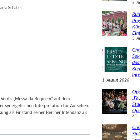
5. A
aela Schabel
Ruh
Pro
Kün
Eint
3. A
Chr
Sek
das 
Kop
inte
1. August 2026
Ope
„Fa
on Verdis „Messa da Requiem“ auf dem
Sta
er synergetischen Interpretation für Aufsehen.
Ope
sung als Einstand seiner Berliner Intendanz als
31. 
Chr
Sin
Lan