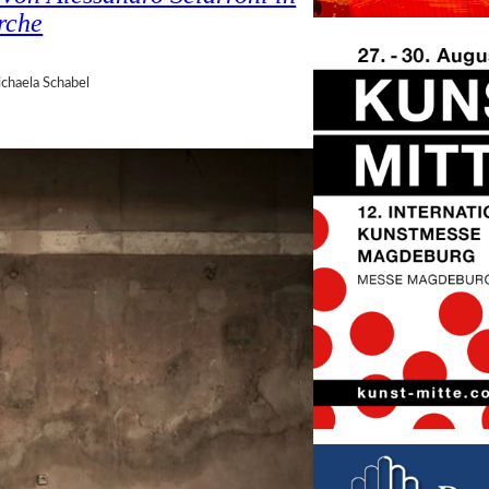
irche
chaela Schabel