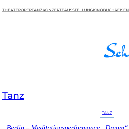
THEATER
OPER
TANZ
KONZERTE
AUSSTELLUNG
KINO
BUCH
REISEN
Tanz
TANZ
Berlin – Meditationsperformance „Dream“ 