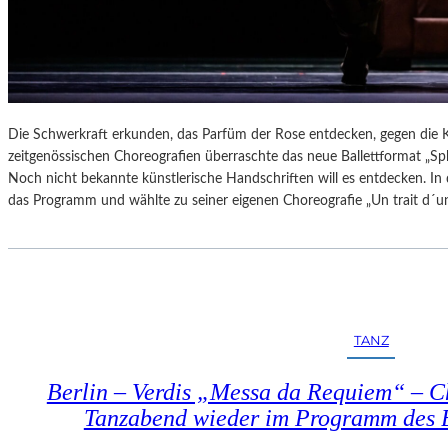
Die Schwerkraft erkunden, das Parfüm der Rose entdecken, gegen die K
zeitgenössischen Choreografien überraschte das neue Ballettformat „S
Noch nicht bekannte künstlerische Handschriften will es entdecken. In d
das Programm und wählte zu seiner eigenen Choreografie „Un trait d´un
TANZ
Berlin – Verdis „Messa da Requiem“ – C
Tanzabend wieder im Programm des Be