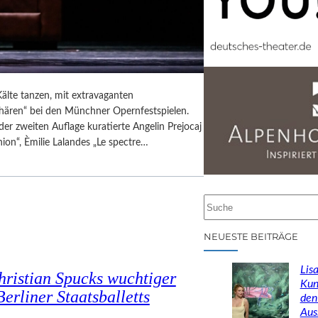
älte tanzen, mit extravaganten
phären“ bei den Münchner Opernfestspielen.
er zweiten Auflage kuratierte Angelin Prejocaj
ion“, Èmilie Lalandes „Le spectre…
S
u
c
NEUESTE BEITRÄGE
h
e
Lisa
hristian Spucks wuchtiger
n
Kun
rliner Staatsballetts
den
Aus