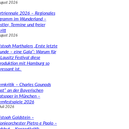
ugust 2026
rtriennale 2026 – Regionales
gramm im Wunderland –
stler, Termine und freier
ritt
ugust 2026
istoph Marthalers „Erste letzte
unde – eine Gala“: Warum für
Lausitz Festival diese
roduktion mit Hamburg so
ressant ist.
rnkritik – Charles Gounods
ust“ an der Bayerischen
atsoper in München –
rnfestspiele 2026
Juli 2026
istoph Goldstein –
fonieorchester Pietro e Paolo –
dshut – Konzertkritik –