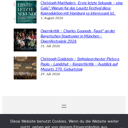
Christoph Marthalers „Erste letzte Sekunde – eine
Gala“: Warum für das Lausitz Festival diese
Koproduktion mit Hamburg so interessant ist.
1. August 2026
Opernkritik – Charles Gounods „Faust“ an der
Bayerischen Staatsoper in München –
Opernfestspiele 2026
31. Juli 2026
Christoph Goldstein – Sinfonieorchester Pietro e
Paolo – Landshut – Konzertkritik – Ausblick auf
Mozarts 270. Geburtstag
29. Juli 2026
© 2024 Michaela Schabel
Diese Website benutzt Cookies. Wenn du die Website weiter
nutzt, gehen wir von deinem Einverständnis aus.