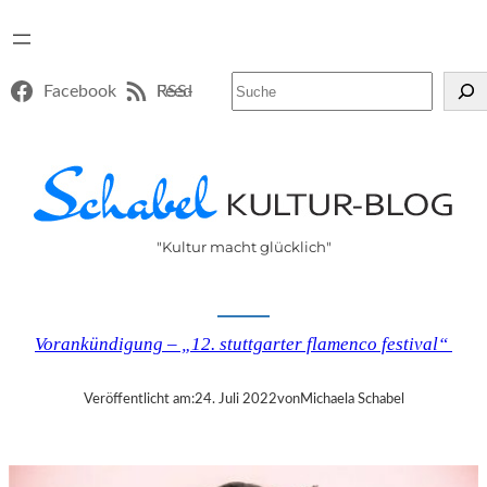
Suchen
Facebook
RSS-Feed
"Kultur macht glücklich"
Vorankündigung – „12. stuttgarter flamenco festival“
Veröffentlicht am:
24. Juli 2022
von
Michaela Schabel