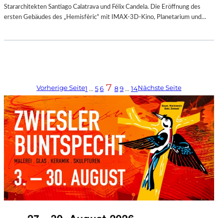
Stararchitekten Santiago Calatrava und Félix Candela. Die Eröffnung des
ersten Gebäudes des „Hemisfèric“ mit IMAX-3D-Kino, Planetarium und…
7
Vorherige Seite
Nächste Seite
1
…
5
6
8
9
…
14