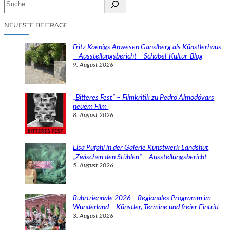
u
c
NEUESTE BEITRÄGE
h
e
Fritz Koenigs Anwesen Ganslberg als Künstlerhaus
n
– Ausstellungsbericht – Schabel-Kultur-Blog
9. August 2026
„Bitteres Fest“ – Filmkritik zu Pedro Almodóvars
neuem Film
8. August 2026
Lisa Pufahl in der Galerie Kunstwerk Landshut
„Zwischen den Stühlen“ – Ausstellungsbericht
5. August 2026
Ruhrtriennale 2026 – Regionales Programm im
Wunderland – Künstler, Termine und freier Eintritt
3. August 2026