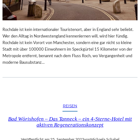
Rochdale ist kein internationaler Touristenort, aber in England sehr beliebt.
Wer den Alltag in Nordwestengland kennenlernen will, wird hier fündig.
Rochdale ist kein Vorort von Manchester, sondern eine gar nicht so kleine
Stadt mit über 100000 Einwohnern im Speckgürtel 15 Kilometer von der
Metropole entfernt, benannt nach dem Fluss Roch, wo Vergangenheit und
moderne Bausubstanz…
REISEN
Bad Wörishofen – Das Tanneck – ein 4-Sterne-Hotel mit
aktiven Regenerationskonzept
Veröffentlicht am:
25. September 2023
von
Michaela Schabel