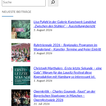
S
u
c
NEUESTE BEITRÄGE
h
e
Lisa Pufahl in der Galerie Kunstwerk Landshut
n
„Zwischen den Stühlen“ – Ausstellungsbericht
5. August 2026
Ruhrtriennale 2026 – Regionales Programm im
Wunderland – Künstler, Termine und freier Eintritt
3. August 2026
Christoph Marthalers „Erste letzte Sekunde – eine
Gala“: Warum für das Lausitz Festival diese
Koproduktion mit Hamburg so interessant ist.
1. August 2026
Opernkritik – Charles Gounods „Faust“ an der
Bayerischen Staatsoper in München –
Opernfestspiele 2026
31. Juli 2026