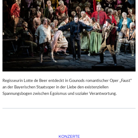
D
–
K
Ü
N
S
T
L
E
R
,
T
E
Regisseurin Lotte de Beer entdeckt in Gounods romantischer Oper „Faust“
R
an der Bayerischen Staatsoper in der Liebe den existenziellen
M
Spannungsbogen zwischen Egoismus und sozialer Verantwortung.
I
N
E
U
N
D
F
KONZERTE