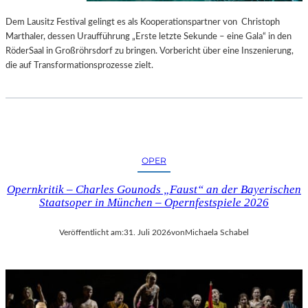
S
E
T
S
Dem Lausitz Festival gelingt es als Kooperationspartner von Christoph
E
P
Marthaler, dessen Uraufführung „Erste letzte Sekunde – eine Gala“ in den
L
R
RöderSaal in Großröhrsdorf zu bringen. Vorbericht über eine Inszenierung,
L
O
die auf Transformationsprozesse zielt.
U
G
N
R
G
A
S
M
B
M
E
I
OPER
R
M
I
W
Opernkritik – Charles Gounods „Faust“ an der Bayerischen
C
U
Staatsoper in München – Opernfestspiele 2026
H
N
T
D
Veröffentlicht am:
31. Juli 2026
von
Michaela Schabel
E
R
L
A
N