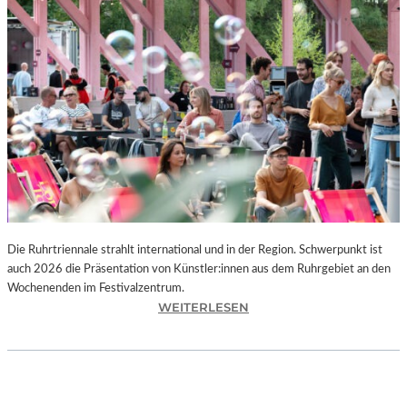
I
E
K
U
N
S
T
W
E
R
K
L
A
N
Die Ruhrtriennale strahlt international und in der Region. Schwerpunkt ist
D
auch 2026 die Präsentation von Künstler:innen aus dem Ruhrgebiet an den
S
Wochenenden im Festivalzentrum.
H
:
WEITERLESEN
U
R
T
U
„
H
Z
R
W
T