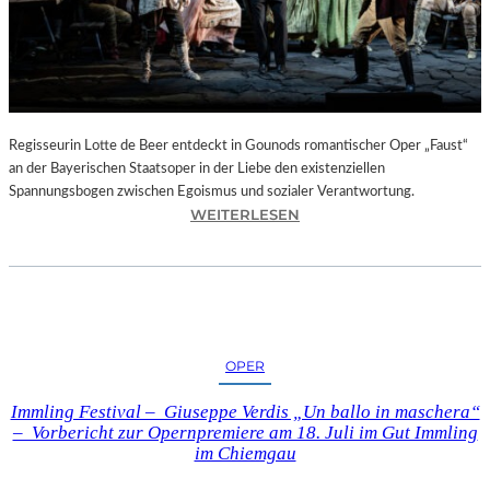
T
E
L
E
T
Z
T
Regisseurin Lotte de Beer entdeckt in Gounods romantischer Oper „Faust“
E
an der Bayerischen Staatsoper in der Liebe den existenziellen
S
Spannungsbogen zwischen Egoismus und sozialer Verantwortung.
E
:
WEITERLESEN
K
O
U
P
N
E
D
R
E
N
–
K
OPER
E
R
I
I
Immling Festival – Giuseppe Verdis „Un ballo in maschera“
N
T
– Vorbericht zur Opernpremiere am 18. Juli im Gut Immling
E
I
im Chiemgau
G
K
A
–