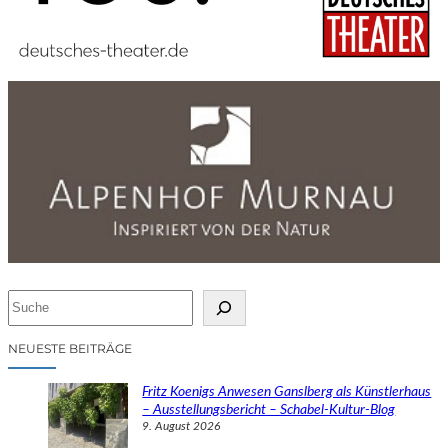
S
u
c
NEUESTE BEITRÄGE
h
e
Fritz Koenigs Anwesen Ganslberg als Künstlerhaus
n
– Ausstellungsbericht – Schabel-Kultur-Blog
9. August 2026