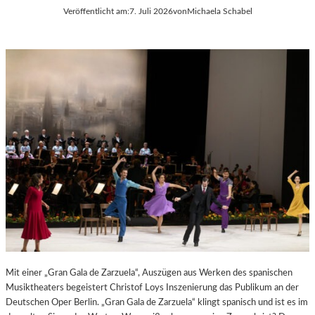
Veröffentlicht am:
7. Juli 2026
von
Michaela Schabel
E
S
S
T
S
S
A
P
N
I
T
E
I
L
S
E
T
2
.
0
2
6
Mit einer „Gran Gala de Zarzuela“, Auszügen aus Werken des spanischen
Musiktheaters begeistert Christof Loys Inszenierung das Publikum an der
Deutschen Oper Berlin. „Gran Gala de Zarzuela“ klingt spanisch und ist es im