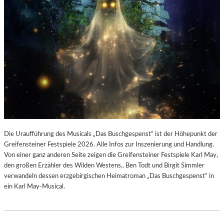
Die Uraufführung des Musicals „Das Buschgespenst“ ist der Höhepunkt der
Greifensteiner Festspiele 2026. Alle Infos zur Inszenierung und Handlung.
Von einer ganz anderen Seite zeigen die Greifensteiner Festspiele Karl May,
den großen Erzähler des Wilden Westens,. Ben Todt und Birgit Simmler
verwandeln dessen erzgebirgischen Heimatroman „Das Buschgespenst“ in
ein Karl May-Musical.