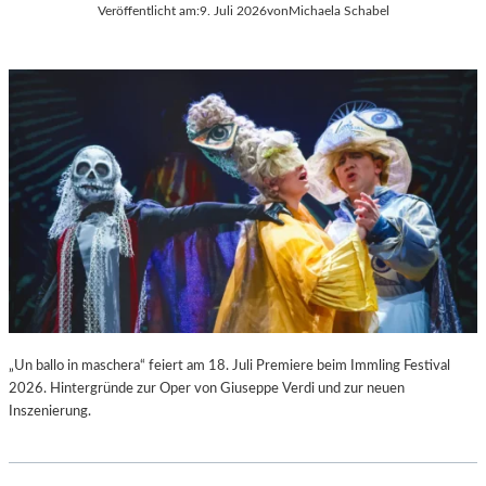
Veröffentlicht am:
9. Juli 2026
von
Michaela Schabel
L
C
A
H
“
A
:
R
W
L
A
E
R
S
U
G
M
O
F
U
Ü
N
R
O
D
D
A
S
S
„
L
F
„Un ballo in maschera“ feiert am 18. Juli Premiere beim Immling Festival
A
A
2026. Hintergründe zur Oper von Giuseppe Verdi und zur neuen
U
U
Inszenierung.
S
S
I
T
T
“