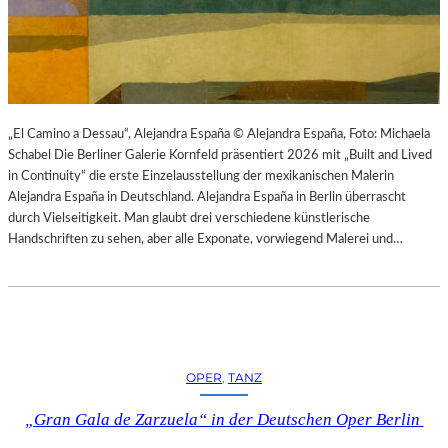
K
S
T
O
I
P
O
E
N
R
M
I
I
N
„El Camino a Dessau“, Alejandra España © Alejandra España, Foto: Michaela
T
M
Schabel Die Berliner Galerie Kornfeld präsentiert 2026 mit „Built and Lived
H
Ü
in Continuity“ die erste Einzelausstellung der mexikanischen Malerin
A
N
Alejandra España in Deutschland. Alejandra España in Berlin überrascht
M
C
durch Vielseitigkeit. Man glaubt drei verschiedene künstlerische
B
H
Handschriften zu sehen, aber alle Exponate, vorwiegend Malerei und…
U
E
R
N
G
–
S
O
O
P
I
E
OPER
, 
TANZ
N
R
T
N
„Gran Gala de Zarzuela“ in der Deutschen Oper Berlin
E
F
R
E