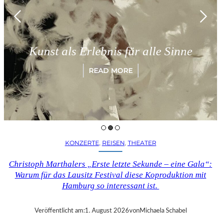
M
Kunst als Erlebnis für alle Sinne
READ MORE
KONZERTE
, 
REISEN
, 
THEATER
Christoph Marthalers „Erste letzte Sekunde – eine Gala“:
Warum für das Lausitz Festival diese Koproduktion mit
Hamburg so interessant ist.
Veröffentlicht am:
1. August 2026
von
Michaela Schabel