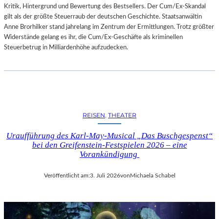
Kritik, Hintergrund und Bewertung des Bestsellers. Der Cum/Ex-Skandal
gilt als der größte Steuerraub der deutschen Geschichte. Staatsanwältin
Anne Brorhilker stand jahrelang im Zentrum der Ermittlungen. Trotz größter
Widerstände gelang es ihr, die Cum/Ex-Geschäfte als kriminellen
Steuerbetrug in Milliardenhöhe aufzudecken.
REISEN
, 
THEATER
Uraufführung des Karl-May-Musical „Das Buschgespenst“
bei den Greifenstein-Festspielen 2026 – eine
Vorankündigung
Veröffentlicht am:
3. Juli 2026
von
Michaela Schabel