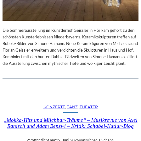
Die Sommerausstellung im Künstlerhof Geissler in Hörlkam gehört zu den
schönsten Kunsterlebnissen Niederbayerns. Keramikskulpturen treffen auf
Bubble-Bilder von Simone Hamann. Neue Keramikfiguren von Michaela aund
Florian Geissler erweitern und verdichten die Skulpturen in Haus und Hof.
Kombiniert mit den bunten Bubble-Bildwelten von Simone Hamann oszilliert
die Ausstellung zwischen mythischer Tiefe und wolkiger Leichtigkeit.
KONZERTE
, 
TANZ
, 
THEATER
„Mokka-Hits und Milchbar-Träume“ – Musikrevue von Axel
Ranisch und Adam Benzwi – Kritik: Schabel-Kutlur-Blog
Veröffentlicht am:
29. Juni 2026
von
Michaela Schabel