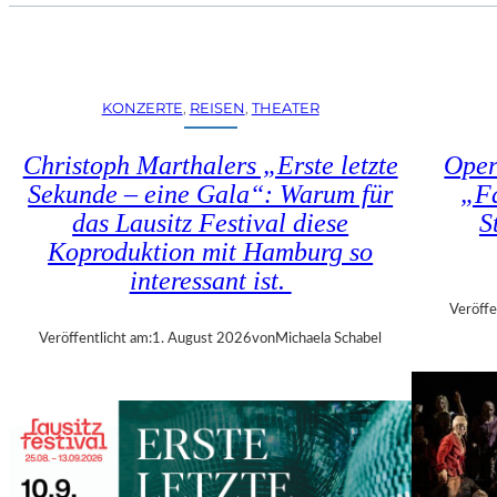
U
E
H
N
R
S
T
T
R
KONZERTE
, 
REISEN
, 
THEATER
Ü
I
H
E
Christoph Marthalers „Erste letzte
Oper
L
N
E
Sekunde – eine Gala“: Warum für
„Fa
N
N
das Lausitz Festival diese
S
A
“
L
Koproduktion mit Hamburg so
–
E
interessant ist.
A
2
U
Veröffe
0
S
Veröffentlicht am:
1. August 2026
von
Michaela Schabel
2
S
6
T
–
E
R
L
E
L
G
U
I