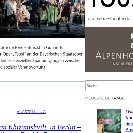
 Lotte de Beer entdeckt in Gounods
r Oper „Faust“ an der Bayerischen Staatsoper
e den existenziellen Spannungsbogen zwischen
d sozialer Verantwortung.
S
u
c
NEUESTE BEITRÄGE
h
e
AUSSTELLUNG
Lisa
n
Kun
den
n Khizanishvili in Berlin –
Aus