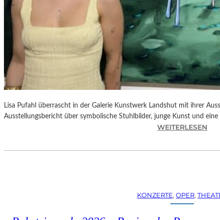
Lisa Pufahl überrascht in der Galerie Kunstwerk Landshut mit ihrer Auss
Ausstellungsbericht über symbolische Stuhlbilder, junge Kunst und eine 
:
WEITERLESEN
L
I
S
A
P
U
KONZERTE
, 
OPER
, 
THEAT
F
A