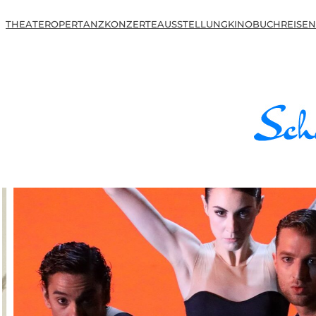
THEATER
OPER
TANZ
KONZERTE
AUSSTELLUNG
KINO
BUCH
REISEN