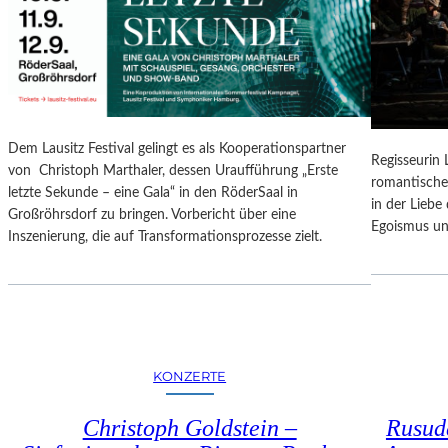
N
O
G
N
S
A
B
L
E
E
R
S
I
P
Dem Lausitz Festival gelingt es als Kooperationspartner
C
Regisseurin
R
von Christoph Marthaler, dessen Uraufführung „Erste
H
romantische
O
letzte Sekunde – eine Gala“ in den RöderSaal in
T
in der Lieb
G
Großröhrsdorf zu bringen. Vorbericht über eine
Egoismus un
R
Inszenierung, die auf Transformationsprozesse zielt.
A
M
M
I
M
W
KONZERTE
U
N
Christoph Goldstein –
Rusuda
D