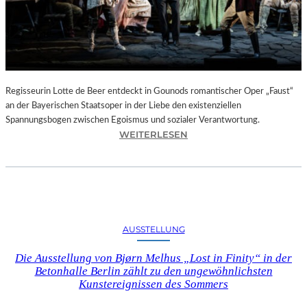
T
E
L
E
T
Z
T
Regisseurin Lotte de Beer entdeckt in Gounods romantischer Oper „Faust“
E
an der Bayerischen Staatsoper in der Liebe den existenziellen
S
Spannungsbogen zwischen Egoismus und sozialer Verantwortung.
E
:
WEITERLESEN
K
O
U
P
N
E
D
R
E
N
–
K
AUSSTELLUNG
E
R
I
I
Die Ausstellung von Bjørn Melhus „Lost in Finity“ in der
N
T
Betonhalle Berlin zählt zu den ungewöhnlichsten
E
I
Kunstereignissen des Sommers
G
K
A
–