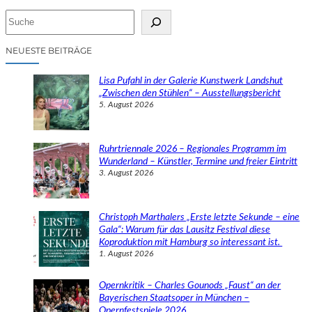
S
u
c
NEUESTE BEITRÄGE
h
e
Lisa Pufahl in der Galerie Kunstwerk Landshut
n
„Zwischen den Stühlen“ – Ausstellungsbericht
5. August 2026
Ruhrtriennale 2026 – Regionales Programm im
Wunderland – Künstler, Termine und freier Eintritt
3. August 2026
Christoph Marthalers „Erste letzte Sekunde – eine
Gala“: Warum für das Lausitz Festival diese
Koproduktion mit Hamburg so interessant ist.
1. August 2026
Opernkritik – Charles Gounods „Faust“ an der
Bayerischen Staatsoper in München –
Opernfestspiele 2026