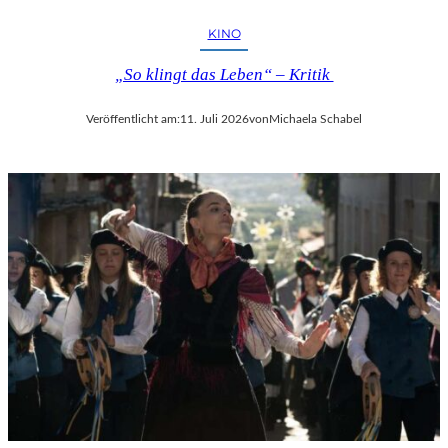
KINO
„So klingt das Leben“ – Kritik
Veröffentlicht am:
11. Juli 2026
von
Michaela Schabel