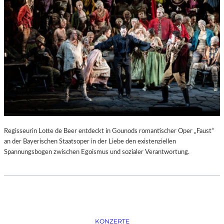
D
–
K
Ü
N
S
T
L
E
R
,
T
E
Regisseurin Lotte de Beer entdeckt in Gounods romantischer Oper „Faust“
R
an der Bayerischen Staatsoper in der Liebe den existenziellen
M
Spannungsbogen zwischen Egoismus und sozialer Verantwortung.
I
N
E
U
N
D
F
KONZERTE