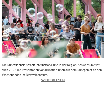
I
E
K
U
N
S
T
W
E
R
K
L
A
N
Die Ruhrtriennale strahlt international und in der Region. Schwerpunkt ist
D
auch 2026 die Präsentation von Künstler:innen aus dem Ruhrgebiet an den
S
Wochenenden im Festivalzentrum.
H
:
WEITERLESEN
U
R
T
U
„
H
Z
R
W
T