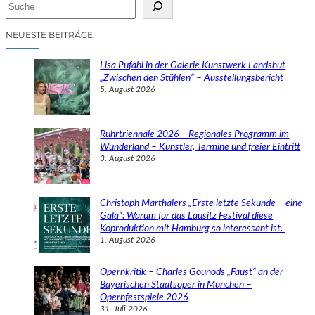
S
u
c
NEUESTE BEITRÄGE
h
e
Lisa Pufahl in der Galerie Kunstwerk Landshut
n
„Zwischen den Stühlen“ – Ausstellungsbericht
5. August 2026
Ruhrtriennale 2026 – Regionales Programm im
Wunderland – Künstler, Termine und freier Eintritt
3. August 2026
Christoph Marthalers „Erste letzte Sekunde – eine
Gala“: Warum für das Lausitz Festival diese
Koproduktion mit Hamburg so interessant ist.
1. August 2026
Opernkritik – Charles Gounods „Faust“ an der
Bayerischen Staatsoper in München –
Opernfestspiele 2026
31. Juli 2026