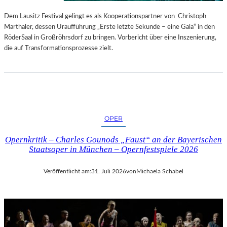
S
E
T
S
Dem Lausitz Festival gelingt es als Kooperationspartner von Christoph
E
P
Marthaler, dessen Uraufführung „Erste letzte Sekunde – eine Gala“ in den
L
R
RöderSaal in Großröhrsdorf zu bringen. Vorbericht über eine Inszenierung,
L
O
die auf Transformationsprozesse zielt.
U
G
N
R
G
A
S
M
B
M
E
I
OPER
R
M
I
W
Opernkritik – Charles Gounods „Faust“ an der Bayerischen
C
U
Staatsoper in München – Opernfestspiele 2026
H
N
T
D
Veröffentlicht am:
31. Juli 2026
von
Michaela Schabel
E
R
L
A
N