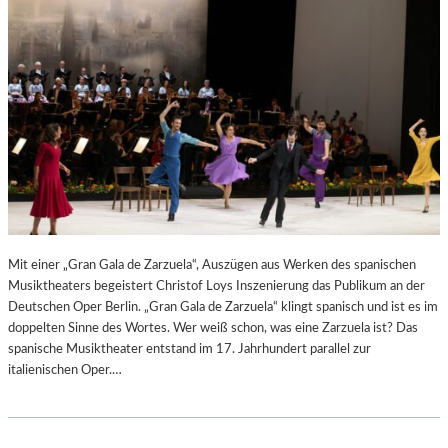
N
6
D
S
H
U
T
–
K
O
N
Z
E
R
Mit einer „Gran Gala de Zarzuela“, Auszügen aus Werken des spanischen
T
Musiktheaters begeistert Christof Loys Inszenierung das Publikum an der
K
Deutschen Oper Berlin. „Gran Gala de Zarzuela“ klingt spanisch und ist es im
R
doppelten Sinne des Wortes. Wer weiß schon, was eine Zarzuela ist? Das
I
spanische Musiktheater entstand im 17. Jahrhundert parallel zur
T
italienischen Oper.…
I
K
–
A