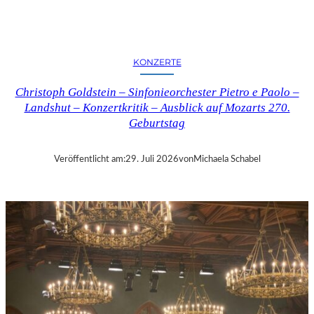
E
R
N
K
KONZERTE
R
I
Christoph Goldstein – Sinfonieorchester Pietro e Paolo –
T
Landshut – Konzertkritik – Ausblick auf Mozarts 270.
I
Geburtstag
K
–
C
Veröffentlicht am:
29. Juli 2026
von
Michaela Schabel
H
A
R
L
E
S
G
O
U
N