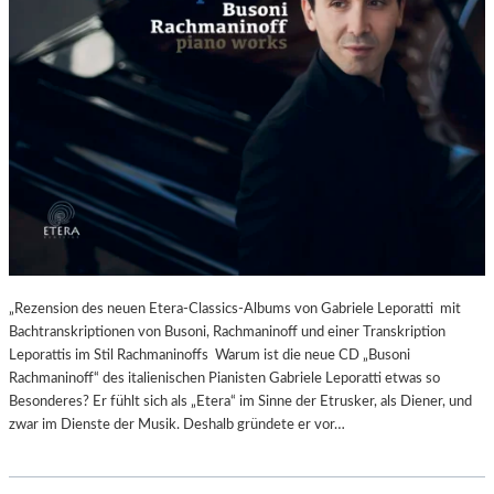
„Rezension des neuen Etera-Classics-Albums von Gabriele Leporatti mit
Bachtranskriptionen von Busoni, Rachmaninoff und einer Transkription
Leporattis im Stil Rachmaninoffs Warum ist die neue CD „Busoni
Rachmaninoff“ des italienischen Pianisten Gabriele Leporatti etwas so
Besonderes? Er fühlt sich als „Etera“ im Sinne der Etrusker, als Diener, und
zwar im Dienste der Musik. Deshalb gründete er vor…