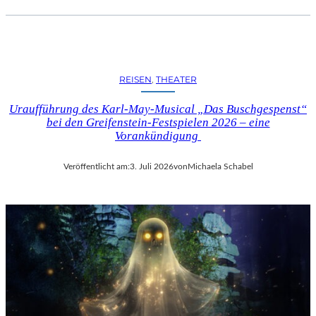
REISEN
, 
THEATER
Uraufführung des Karl-May-Musical „Das Buschgespenst“
bei den Greifenstein-Festspielen 2026 – eine
Vorankündigung
Veröffentlicht am:
3. Juli 2026
von
Michaela Schabel