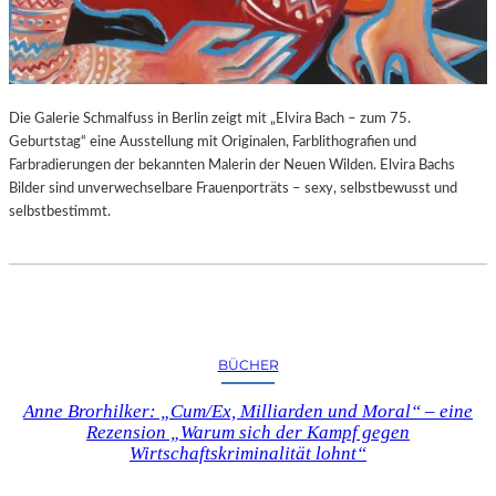
G
E
B
U
R
Die Galerie Schmalfuss in Berlin zeigt mit „Elvira Bach – zum 75.
T
Geburtstag“ eine Ausstellung mit Originalen, Farblithografien und
S
Farbradierungen der bekannten Malerin der Neuen Wilden. Elvira Bachs
T
Bilder sind unverwechselbare Frauenporträts – sexy, selbstbewusst und
A
selbstbestimmt.
G
BÜCHER
Anne Brorhilker: „Cum/Ex, Milliarden und Moral“ – eine
Rezension „Warum sich der Kampf gegen
Wirtschaftskriminalität lohnt“