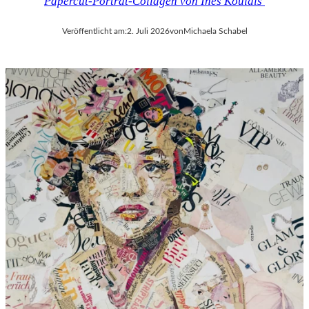
Papercut-Porträt-Collagen von Ines Kouidis
Veröffentlicht am:
2. Juli 2026
von
Michaela Schabel