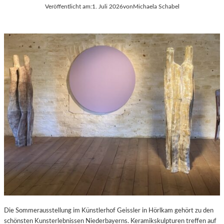
Veröffentlicht am:
1. Juli 2026
von
Michaela Schabel
Die Sommerausstellung im Künstlerhof Geissler in Hörlkam gehört zu den
schönsten Kunsterlebnissen Niederbayerns. Keramikskulpturen treffen auf