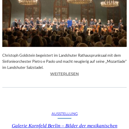
O
D
S
„
F
A
U
S
T
Christoph Goldstein begeistert im Landshuter Rathausprunksaal mit dem
“
Sinfonieorchester Pietro e Paolo und macht neugierig auf seine „Mozartiade“
A
im Landshuter Salzstadel.
N
:
WEITERLESEN
D
C
E
H
R
R
B
I
A
S
Y
T
E
AUSSTELLUNG
O
R
P
I
Galerie Kornfeld Berlin – Bilder der mexikanischen
H
S