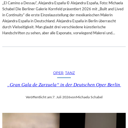
H
„El Camino a Dessau“, Alejandra España © Alejandra España, Foto: Michaela
E
E
Schabel Die Berliner Galerie Kornfeld präsentiert 2026 mit „Built and Lived
N
S
in Continuity“ die erste Einzelausstellung der mexikanischen Malerin
–
T
Alejandra España in Deutschland. Alejandra España in Berlin überrascht
O
E
durch Vielseitigkeit. Man glaubt drei verschiedene künstlerische
P
R
Handschriften zu sehen, aber alle Exponate, vorwiegend Malerei und…
E
P
R
I
N
E
F
T
E
R
S
O
T
OPER
, 
TANZ
E
S
P
P
„Gran Gala de Zarzuela“ in der Deutschen Oper Berlin
A
I
O
E
Veröffentlicht am:
7. Juli 2026
von
Michaela Schabel
L
L
O
E
–
2
L
0
A
2