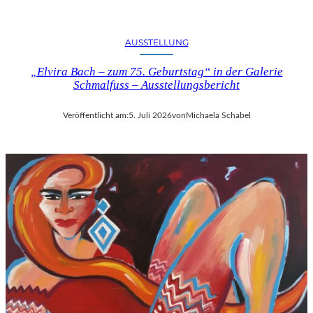
U
S
B
AUSSTELLUNG
L
I
„Elvira Bach – zum 75. Geburtstag“ in der Galerie
Schmalfuss – Ausstellungsbericht
C
K
A
Veröffentlicht am:
5. Juli 2026
von
Michaela Schabel
U
F
M
O
Z
A
R
T
S
2
7
0
.