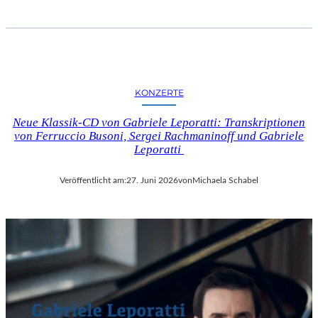
KONZERTE
Neue Klassik-CD von Gabriele Leporatti: Transkriptionen
von Ferruccio Busoni, Sergei Rachmaninoff und Gabriele
Leporatti
Veröffentlicht am:
27. Juni 2026
von
Michaela Schabel