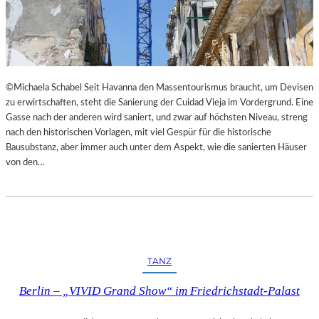
I
E
M
S
L
T
A
H
N
E
D
A
©Michaela Schabel Seit Havanna den Massentourismus braucht, um Devisen
E
T
zu erwirtschaften, steht die Sanierung der Cuidad Vieja im Vordergrund. Eine
S
E
Gasse nach der anderen wird saniert, und zwar auf höchsten Niveau, streng
T
R
nach den historischen Vorlagen, mit viel Gespür für die historische
H
Bausubstanz, aber immer auch unter dem Aspekt, wie die sanierten Häuser
E
von den…
A
T
E
R
N
I
E
TANZ
D
E
Berlin – „VIVID Grand Show“ im Friedrichstadt-Palast
R
B