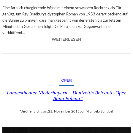
T
A
Eine farblich chargierende Wand mit einem schwarzen Rechteck als Tür
T
genügt, um Ray Bradburys dystophen Roman von 1953 derart packend auf
I
die Bühne zu bringen, dass man gespannt von der ersten bis zur letzten
O
Minute dem Geschehen folgt. Die Parallelen zur Gegenwart sind
N
verblüffend…
:
S
WEITERLESEN
L
S
A
T
N
Ü
D
C
S
K
H
„
OPER
U
U
T
N
Landestheater Niederbayern – Donizettis Belcanto-Oper
–
D
„Anna Bolena“
R
A
A
L
Veröffentlicht am:
21. November 2018
von
Michaela Schabel
Y
L
B
E
R
T
A
I