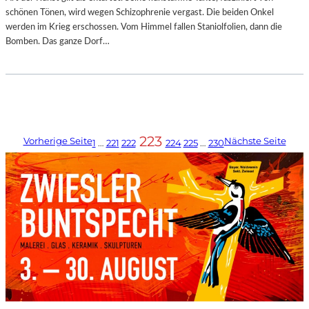
schönen Tönen, wird wegen Schizophrenie vergast. Die beiden Onkel
werden im Krieg erschossen. Vom Himmel fallen Staniolfolien, dann die
Bomben. Das ganze Dorf…
223
Vorherige Seite
Nächste Seite
1
…
221
222
224
225
…
230