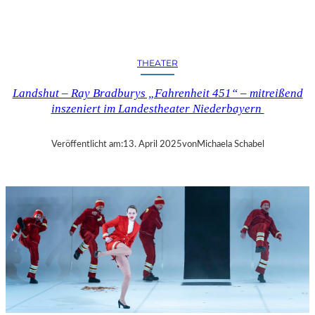
N
D
S
H
THEATER
U
T
Landshut – Ray Bradburys „Fahrenheit 451“ – mitreißend
–
inszeniert im Landestheater Niederbayern
T
H
O
Veröffentlicht am:
13. April 2025
von
Michaela Schabel
M
A
S
K
Ö
C
K
S
A
G
I