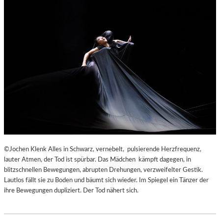
©Jochen Klenk Alles in Schwarz, vernebelt, pulsierende Herzfrequenz,
lauter Atmen, der Tod ist spürbar. Das Mädchen kämpft dagegen, in
blitzschnellen Bewegungen, abrupten Drehungen, verzweifelter Gestik.
Lautlos fällt sie zu Boden und bäumt sich wieder. Im Spiegel ein Tänzer der
ihre Bewegungen dupliziert. Der Tod nähert sich.