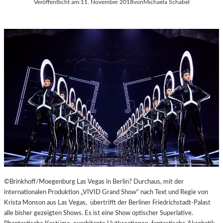
Veröffentlicht am:
11. November 2018
von
Michaela Schabel
A
Y
E
R
N
©Brinkhoff/Moegenburg Las Vegas in Berlin? Durchaus, mit der
internationalen Produktion „VIVID Grand Show“ nach Text und Regie von
Krista Monson aus Las Vegas, übertrifft der Berliner Friedrichstadt-Palast
alle bisher gezeigten Shows. Es ist eine Show optischer Superlative.