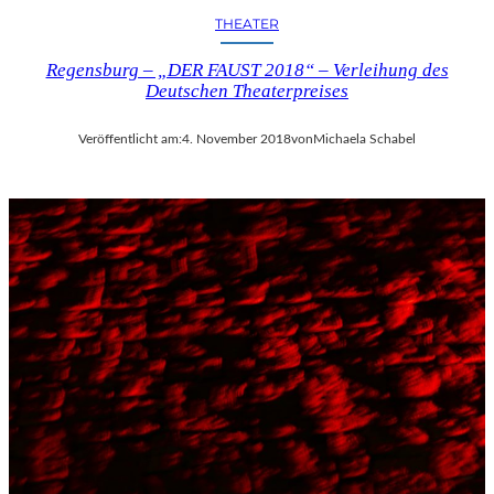
THEATER
Regensburg – „DER FAUST 2018“ – Verleihung des
Deutschen Theaterpreises
Veröffentlicht am:
4. November 2018
von
Michaela Schabel