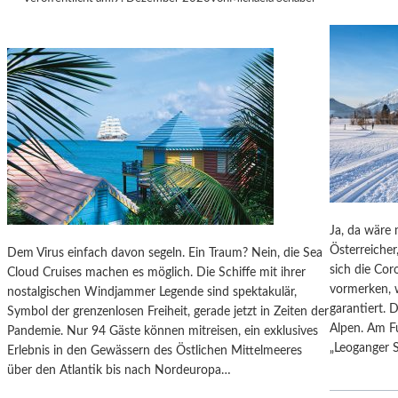
U
E
N
S
C
H
A
U
E
N
“
T
Ja, da wäre 
I
Österreicher
Dem Virus einfach davon segeln. Ein Traum? Nein, die Sea
E
sich die Cor
Cloud Cruises machen es möglich. Die Schiffe mit ihrer
R
vormerken, w
nostalgischen Windjammer Legende sind spektakulär,
G
garantiert. 
Symbol der grenzenlosen Freiheit, gerade jetzt in Zeiten der
E
Alpen. Am F
Pandemie. Nur 94 Gäste können mitreisen, ein exklusives
M
„Leoganger S
Erlebnis in den Gewässern des Östlichen Mittelmeeres
Ä
über den Atlantik bis nach Nordeuropa…
L