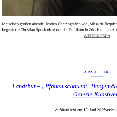
Mit seinen großen abendfüllenden Choreografien wie „Missa da Requie
begeisterte Christian Spuck nicht nur das Publikum in Zürich und jetzt 
:
WEITERLESEN
D
E
N
„
D
E
AUSSTELLUNG
U
T
Landshut – „Pfauen schauen“ Tiergemäld
S
C
Galerie Kunstwe
H
E
N
Veröffentlicht am:
18. Juni 2025
von
Mic
T