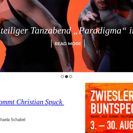
eiliger Tanzabend „Paradigma“ in
READ MORE
ommt Christian Spuck
haela Schabel