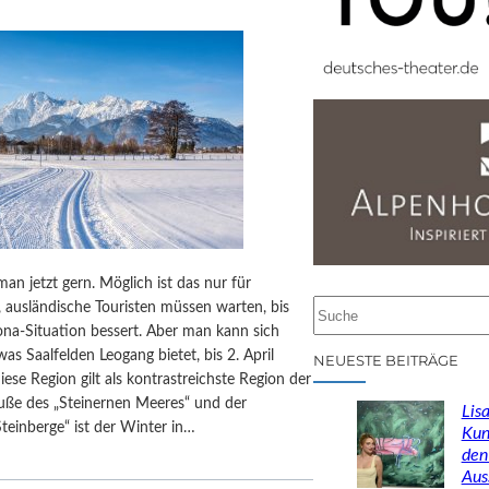
man jetzt gern. Möglich ist das nur für
S
, ausländische Touristen müssen warten, bis
u
ona-Situation bessert. Aber man kann sich
c
as Saalfelden Leogang bietet, bis 2. April
NEUESTE BEITRÄGE
h
Diese Region gilt als kontrastreichste Region der
e
uße des „Steinernen Meeres“ und der
Lisa
n
teinberge“ ist der Winter in…
Kun
den
Aus