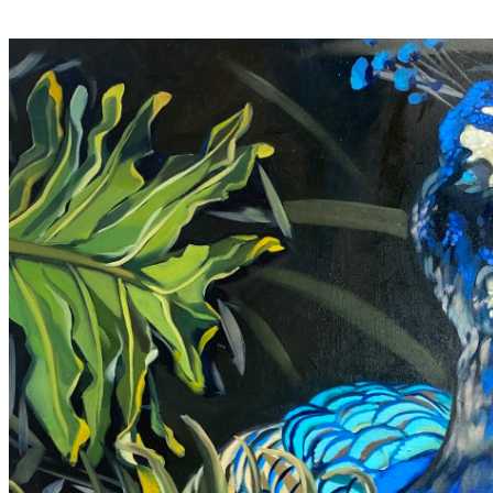
A
N
Z
P
R
E
I
S
2
0
2
6
“
B
E
K
O
M
M
T