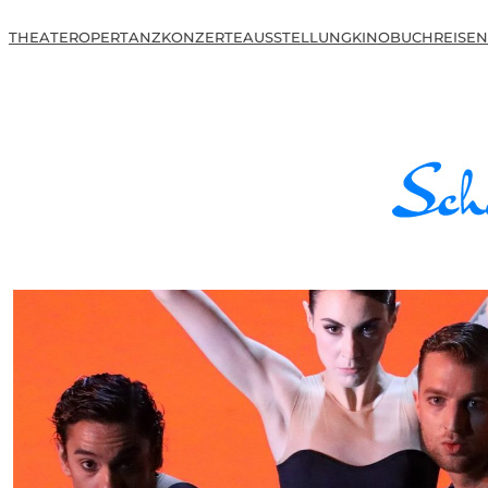
THEATER
OPER
TANZ
KONZERTE
AUSSTELLUNG
KINO
BUCH
REISEN