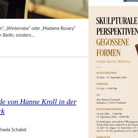
m“, „Winterreise“ oder „Madame Bovary“
in Berlin, sondern…
e von Hanne Kroll in der
rk
haela Schabel