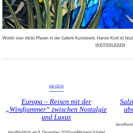
C
H
R
I
S
T
Wohin man blickt Pfauen in der Galerie Kunstwerk. Hanne Kroll ist faszi
I
:
WEITERLESEN
A
L
N
A
S
N
P
D
U
S
C
H
REISEN
K
U
T
Europa – Reisen mit der
Salz
–
„Windjammer“ zwischen Nostalgie
abs
„
und Luxus
P
F
Veröffentl
A
Veröffentlicht am:
9. Dezember 2020
von
Michaela Schabel