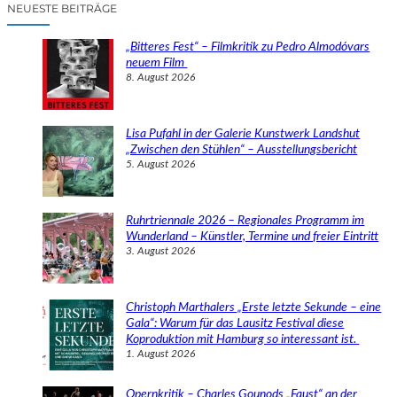
c
NEUESTE BEITRÄGE
h
e
„Bitteres Fest“ – Filmkritik zu Pedro Almodóvars
n
neuem Film
8. August 2026
Lisa Pufahl in der Galerie Kunstwerk Landshut
„Zwischen den Stühlen“ – Ausstellungsbericht
5. August 2026
Ruhrtriennale 2026 – Regionales Programm im
Wunderland – Künstler, Termine und freier Eintritt
3. August 2026
Christoph Marthalers „Erste letzte Sekunde – eine
Gala“: Warum für das Lausitz Festival diese
Koproduktion mit Hamburg so interessant ist.
1. August 2026
Opernkritik – Charles Gounods „Faust“ an der