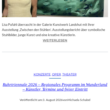
E
D
R
O
Lisa Pufahl überrascht in der Galerie Kunstwerk Landshut mit ihrer
A
Ausstellung ‚Zwischen den Stühlen‘. Ausstellungsbericht über symbolische
L
Stuhlbilder, junge Kunst und eine kreative Künstlerin.
M
:
WEITERLESEN
O
L
D
I
Ó
S
V
A
A
P
R
U
S
KONZERTE
, 
OPER
, 
THEATER
F
N
A
E
Ruhrtriennale 2026 – Regionales Programm im Wunderland
H
U
– Künstler, Termine und freier Eintritt
L
E
I
M
Veröffentlicht am:
3. August 2026
von
Michaela Schabel
N
F
D
I