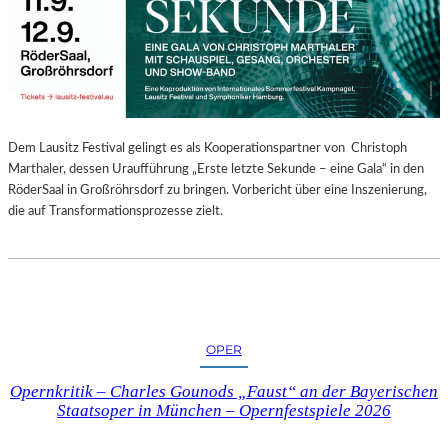
E
N
“
–
A
U
S
Dem Lausitz Festival gelingt es als Kooperationspartner von Christoph
S
Marthaler, dessen Uraufführung „Erste letzte Sekunde – eine Gala“ in den
T
RöderSaal in Großröhrsdorf zu bringen. Vorbericht über eine Inszenierung,
E
die auf Transformationsprozesse zielt.
L
L
U
N
G
S
OPER
B
E
Opernkritik – Charles Gounods „Faust“ an der Bayerischen
R
Staatsoper in München – Opernfestspiele 2026
I
C