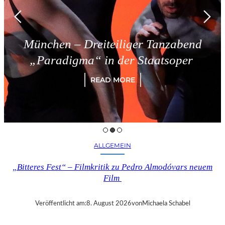
Dreiteiliger Tanzabend
Triest 
a“ in der Staatsoper
READ MORE
ALLGEMEIN
„Bitteres Fest“ – Filmkritik zu Pedro Almodóvars neuem
Film
Veröffentlicht am:
8. August 2026
von
Michaela Schabel