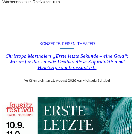
D
Wochenenden im Festivalzentrum.
S
H
U
T
„
Z
KONZERTE
, 
REISEN
, 
THEATER
W
I
Christoph Marthalers „Erste letzte Sekunde – eine Gala“:
S
Warum für das Lausitz Festival diese Koproduktion mit
C
Hamburg so interessant ist.
H
E
Veröffentlicht am:
1. August 2026
von
Michaela Schabel
N
D
E
N
S
T
Ü
H
L