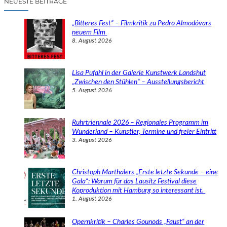
NEUESTE BEITRÄGE
h
e
„Bitteres Fest“ – Filmkritik zu Pedro Almodóvars
n
neuem Film
8. August 2026
Lisa Pufahl in der Galerie Kunstwerk Landshut
„Zwischen den Stühlen“ – Ausstellungsbericht
5. August 2026
Ruhrtriennale 2026 – Regionales Programm im
Wunderland – Künstler, Termine und freier Eintritt
3. August 2026
Christoph Marthalers „Erste letzte Sekunde – eine
Gala“: Warum für das Lausitz Festival diese
Koproduktion mit Hamburg so interessant ist.
1. August 2026
Opernkritik – Charles Gounods „Faust“ an der