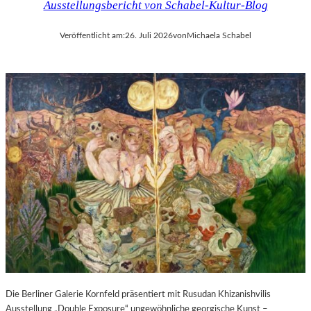
Ausstellungsbericht von Schabel-Kultur-Blog
Veröffentlicht am:
26. Juli 2026
von
Michaela Schabel
Die Berliner Galerie Kornfeld präsentiert mit Rusudan Khizanishvilis
Ausstellung „Double Exposure“ ungewöhnliche georgische Kunst –