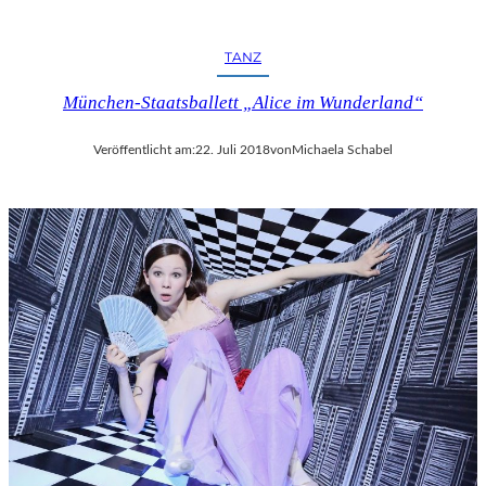
R
F
E
TANZ
S
T
München-Staatsballett „Alice im Wunderland“
S
P
Veröffentlicht am:
22. Juli 2018
von
Michaela Schabel
I
E
L
E