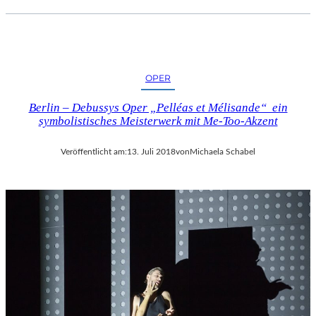
OPER
Berlin – Debussys Oper „Pelléas et Mélisande“ ein
symbolistisches Meisterwerk mit Me-Too-Akzent
Veröffentlicht am:
13. Juli 2018
von
Michaela Schabel