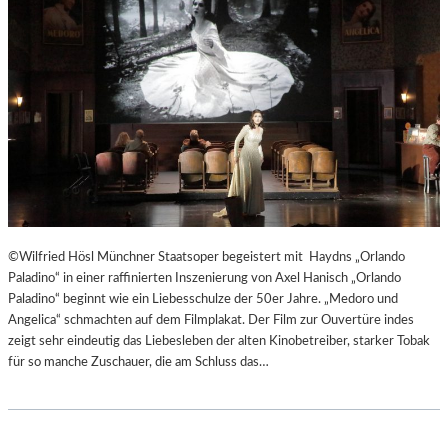
T
E
R
T
R
E
F
F
E
N
“
D
©Wilfried Hösl Münchner Staatsoper begeistert mit Haydns „Orlando
E
Paladino“ in einer raffinierten Inszenierung von Axel Hanisch „Orlando
R
Paladino“ beginnt wie ein Liebesschulze der 50er Jahre. „Medoro und
B
Angelica“ schmachten auf dem Filmplakat. Der Film zur Ouvertüre indes
E
zeigt sehr eindeutig das Liebesleben der alten Kinobetreiber, starker Tobak
R
für so manche Zuschauer, die am Schluss das…
L
I
N
E