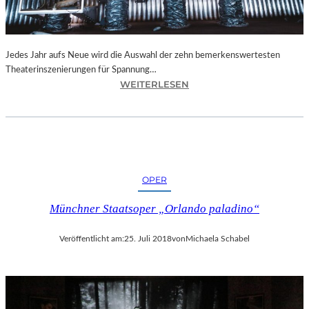
N
I
C
H
Jedes Jahr aufs Neue wird die Auswahl der zehn bemerkenswertesten
T
Theaterinszenierungen für Spannung…
W
:
WEITERLESEN
E
B
R
E
D
R
E
L
N
I
“
N
OPER
–
„
Münchner Staatsoper „Orlando paladino“
6
2
Veröffentlicht am:
25. Juli 2018
von
Michaela Schabel
.
T
H
E
A