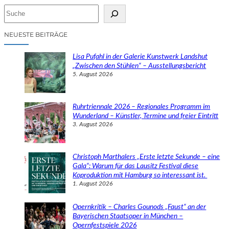
S
u
c
NEUESTE BEITRÄGE
h
e
Lisa Pufahl in der Galerie Kunstwerk Landshut
n
„Zwischen den Stühlen“ – Ausstellungsbericht
5. August 2026
Ruhrtriennale 2026 – Regionales Programm im
Wunderland – Künstler, Termine und freier Eintritt
3. August 2026
Christoph Marthalers „Erste letzte Sekunde – eine
Gala“: Warum für das Lausitz Festival diese
Koproduktion mit Hamburg so interessant ist.
1. August 2026
Opernkritik – Charles Gounods „Faust“ an der
Bayerischen Staatsoper in München –
Opernfestspiele 2026