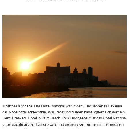
©Michaela Schabel Das Hotel National war in den 50er Jahren in Havanna
das Nobelhotel schlechthin. Was Rang und Namen hatte logiert sich dort ein.
Dem Breakers Hotel in Palm Beach 1930 nachgebaut ist das Hotel National
unter sozialistischer Führung zwar mit seinen zwei Türmen immer noch ein