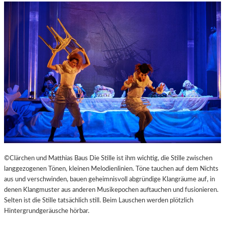
©Clärchen und Matthias Baus Die Stille ist ihm wichtig, die Stille zwischen
langgezogenen Tönen, kleinen Melodienlinien. Töne tauchen auf dem Nichts
aus und verschwinden, bauen geheimnisvoll abgründige Klangräume auf, in
denen Klangmuster aus anderen Musikepochen auftauchen und fusionieren.
Selten ist die Stille tatsächlich still. Beim Lauschen werden plötzlich
Hintergrundgeräusche hörbar.