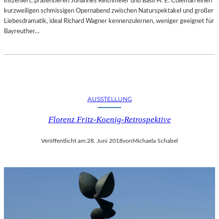
inszeniert, präsentieren Johannes Reithmeier und Basil H. E. Coleman einen
kurzweiligen schmissigen Opernabend zwischen Naturspektakel und großer
Liebesdramatik, ideal Richard Wagner kennenzulernen, weniger geeignet für
Bayreuther…
AUSSTELLUNG
Florenz Fritz-Koenig-Retrospektive
Veröffentlicht am:
28. Juni 2018
von
Michaela Schabel