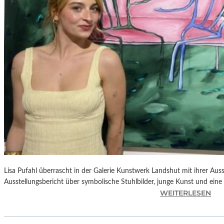
E
D
R
O
A
L
M
O
D
Ó
V
A
R
S
N
Lisa Pufahl überrascht in der Galerie Kunstwerk Landshut mit ihrer Auss
E
Ausstellungsbericht über symbolische Stuhlbilder, junge Kunst und eine 
U
:
WEITERLESEN
E
L
M
I
F