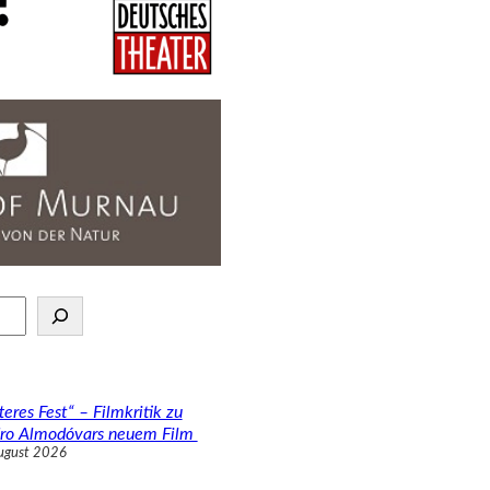
teres Fest“ – Filmkritik zu
ro Almodóvars neuem Film
ugust 2026