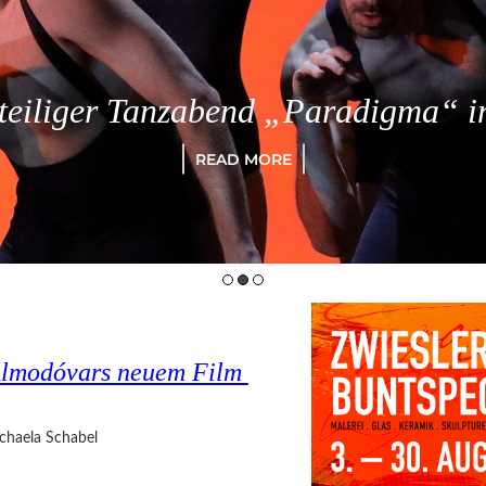
eiliger Tanzabend „Paradigma“ in
READ MORE
o Almodóvars neuem Film
chaela Schabel