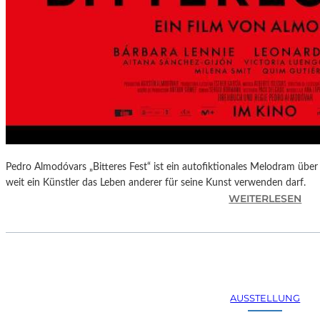
Pedro Almodóvars „Bitteres Fest“ ist ein autofiktionales Melodram über 
weit ein Künstler das Leben anderer für seine Kunst verwenden darf.
:
WEITERLESEN
„
B
I
T
T
E
AUSSTELLUNG
R