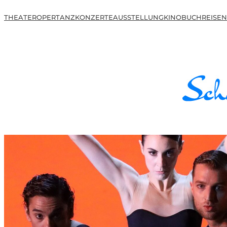
THEATER
OPER
TANZ
KONZERTE
AUSSTELLUNG
KINO
BUCH
REISEN