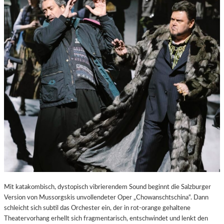
E
S
T
A
D
T
Z
U
M
E
N
T
D
E
C
K
E
N
Mit katakombisch, dystopisch vibrierendem Sound beginnt die Salzburger
Version von Mussorgskis unvollendeter Oper „Chowanschtschina“. Dann
schleicht sich subtil das Orchester ein, der in rot-orange gehaltene
Theatervorhang erhellt sich fragmentarisch, entschwindet und lenkt den