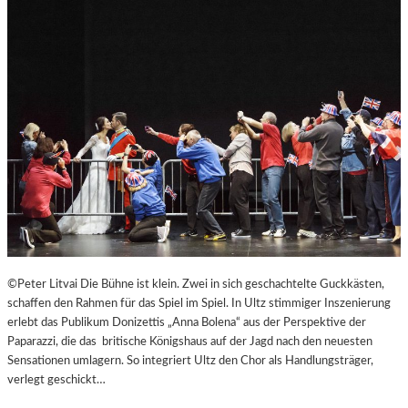
B
U
R
G
E
R
O
S
T
E
R
F
E
S
T
©Peter Litvai Die Bühne ist klein. Zwei in sich geschachtelte Guckkästen,
S
schaffen den Rahmen für das Spiel im Spiel. In Ultz stimmiger Inszenierung
P
erlebt das Publikum Donizettis „Anna Bolena“ aus der Perspektive der
I
Paparazzi, die das britische Königshaus auf der Jagd nach den neuesten
E
Sensationen umlagern. So integriert Ultz den Chor als Handlungsträger,
L
verlegt geschickt…
E