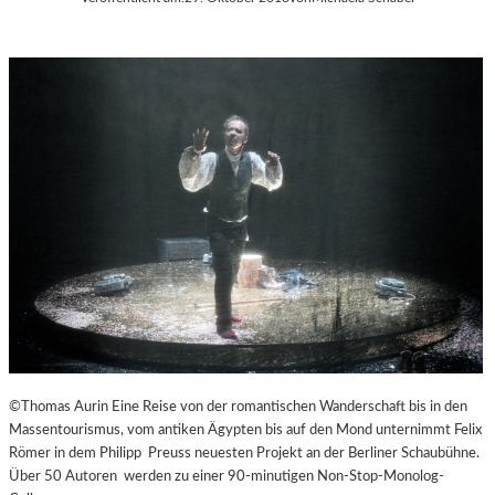
©Thomas Aurin Eine Reise von der romantischen Wanderschaft bis in den
Massentourismus, vom antiken Ägypten bis auf den Mond unternimmt Felix
Römer in dem Philipp Preuss neuesten Projekt an der Berliner Schaubühne.
Über 50 Autoren werden zu einer 90-minutigen Non-Stop-Monolog-