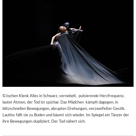
©Jochen Klenk Alles in Schwarz, vernebelt, pulsierende Herzfrequenz,
lauter Atmen, der Tod ist spürbar. Das Mädchen kämpft dagegen, in
blitzschnellen Bewegungen, abrupten Drehungen, verzweifelter Gestik.
Lautlos fällt sie zu Boden und bäumt sich wieder. Im Spiegel ein Tänzer der
ihre Bewegungen dupliziert. Der Tod nähert sich.