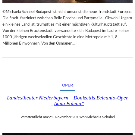
R
T
©Michaela Schabel Budapest ist nicht umsonst die neue Trendstadt Europas.
Z
Die Stadt fasziniert zwischen Belle Epoche und Partymeile Obwohl Ungarn
U
ein kleines Land ist, trumpft es mit einer mächtigen Kulturhauptstadt auf.
R
Von der kleinen Brückenstadt verwandelte sich Budapest im Laufe seiner
E
1000-jährigen wechselvollen Geschichte in eine Metropole mit 1, 8
R
Millionen Einwohnern. Von den Osmanen…
Ö
F
F
N
U
N
G
OPER
D
Landestheater Niederbayern – Donizettis Belcanto-Oper
E
„Anna Bolena“
R
S
A
Veröffentlicht am:
21. November 2018
von
Michaela Schabel
L
Z