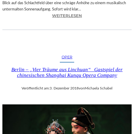
Blick auf das Schlachtfeld über eine schräge Anhöhe zu einem musikalisch
untermalten Sonnenaufgang. Sofort wird klar…
:
WEITERLESEN
S
A
L
Z
B
U
OPER
R
G
Berlin – „Vier Träume aus Linchuan“ Gastspiel der
–
chinesischen Shanghai Kunqu Opera Company
M
O
Veröffentlicht am:
3. Dezember 2018
von
Michaela Schabel
D
E
S
T
M
U
S