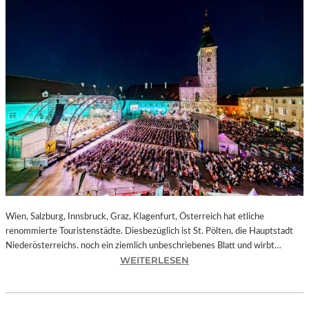
Wien, Salzburg, Innsbruck, Graz, Klagenfurt, Österreich hat etliche
renommierte Touristenstädte. Diesbezüglich ist St. Pölten, die Hauptstadt
Niederösterreichs. noch ein ziemlich unbeschriebenes Blatt und wirbt…
:
WEITERLESEN
Ö
S
T