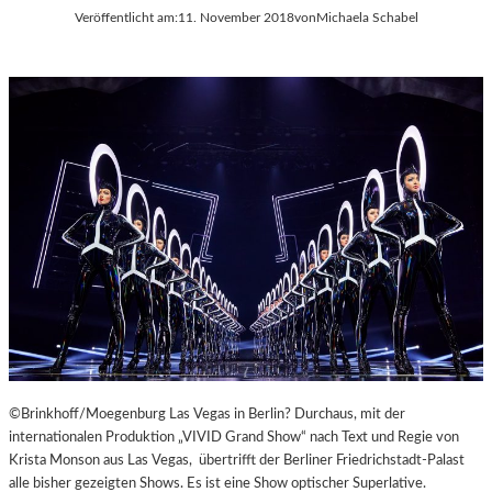
Veröffentlicht am:
11. November 2018
von
Michaela Schabel
©Brinkhoff/Moegenburg Las Vegas in Berlin? Durchaus, mit der
internationalen Produktion „VIVID Grand Show“ nach Text und Regie von
Krista Monson aus Las Vegas, übertrifft der Berliner Friedrichstadt-Palast
alle bisher gezeigten Shows. Es ist eine Show optischer Superlative.