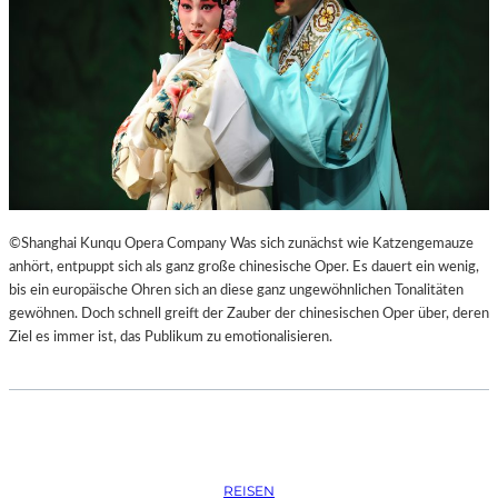
S
O
R
G
S
K
I
S
„
C
H
©Shanghai Kunqu Opera Company Was sich zunächst wie Katzengemauze
O
anhört, entpuppt sich als ganz große chinesische Oper. Es dauert ein wenig,
W
bis ein europäische Ohren sich an diese ganz ungewöhnlichen Tonalitäten
A
gewöhnen. Doch schnell greift der Zauber der chinesischen Oper über, deren
N
Ziel es immer ist, das Publikum zu emotionalisieren.
S
C
H
T
S
C
REISEN
H