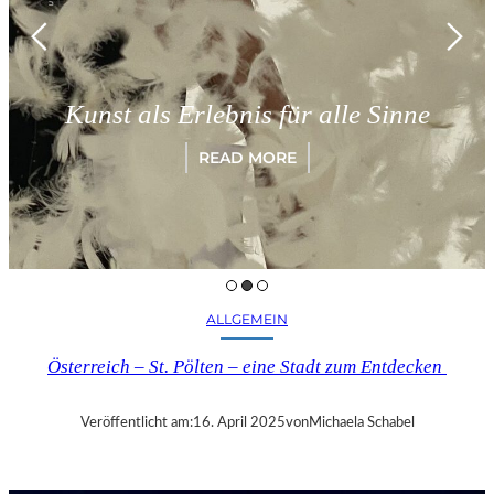
M
Kunst als Erlebnis für alle Sinne
READ MORE
ALLGEMEIN
Österreich – St. Pölten – eine Stadt zum Entdecken
Veröffentlicht am:
16. April 2025
von
Michaela Schabel