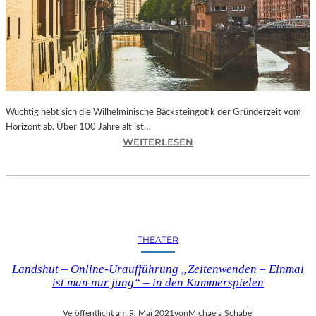
E
K
T
I
V
E
N
“
Wuchtig hebt sich die Wilhelminische Backsteingotik der Gründerzeit vom
Horizont ab. Über 100 Jahre alt ist…
I
:
WEITERLESEN
N
H
D
A
E
M
R
B
G
U
A
R
THEATER
L
G
E
–
Landshut – Online-Uraufführung „Zeitenwenden – Einmal
R
D
ist man nur jung“ – in den Kammerspielen
I
I
E
E
Veröffentlicht am:
9. Mai 2021
von
Michaela Schabel