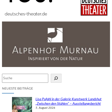
S
u
c
NEUESTE BEITRÄGE
h
e
Lisa Pufahl in der Galerie Kunstwerk Landshut
n
„Zwischen den Stühlen“ – Ausstellungsbericht
5. August 2026