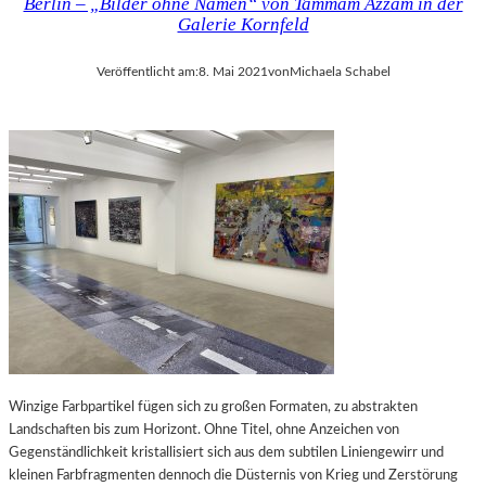
Berlin – „Bilder ohne Namen“ von Tammam Azzam in der
I
R
Galerie Kornfeld
N
G
E
Veröffentlicht am:
8. Mai 2021
von
Michaela Schabel
S
C
H
I
C
H
T
E
D
E
R
H
A
N
S
Winzige Farbpartikel fügen sich zu großen Formaten, zu abstrakten
E
Landschaften bis zum Horizont. Ohne Titel, ohne Anzeichen von
S
Gegenständlichkeit kristallisiert sich aus dem subtilen Liniengewirr und
T
kleinen Farbfragmenten dennoch die Düsternis von Krieg und Zerstörung