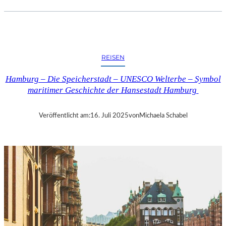
A
Y
E
R
N
REISEN
–
„
Hamburg – Die Speicherstadt – UNESCO Welterbe – Symbol
W
maritimer Geschichte der Hansestadt Hamburg
E
I
B
Veröffentlicht am:
16. Juli 2025
von
Michaela Schabel
L
I
C
H
E
P
E
R
S
P