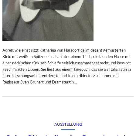
S
L
“
T
I
E
N
R
B
B
A
E
Y
–
E
S
Adrett wie einst sitzt Katharina von Harsdorf da im dezent gemusterten
R
Y
Kleid mit weißem Spitzeneinsatz hinter einem Tisch, die blonden Haare mit
I
M
einer neckischen türkisen Schleife seitlich zusammengesteckt und kess rot
S
B
geschminkten Lippen. Sie liest aus einem Tagebuch, das sie als Italianistin in
C
O
ihrer Forschungsarbeit entdeckte und transkribierte. Zusammen mit
H
L
Regisseur Sven Grunert und Dramaturgin…
E
M
I
A
S
R
E
I
N
T
S
I
AUSSTELLUNG
T
M
E
E