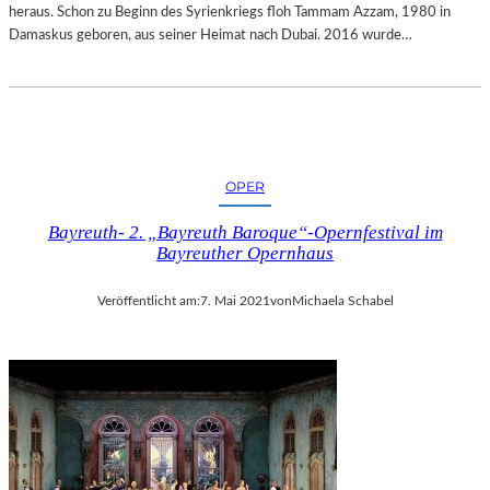
A
heraus. Schon zu Beginn des Syrienkriegs floh Tammam Azzam, 1980 in
D
Damaskus geboren, aus seiner Heimat nach Dubai. 2016 wurde…
T
H
A
M
B
U
OPER
R
G
Bayreuth- 2. „Bayreuth Baroque“-Opernfestival im
Bayreuther Opernhaus
Veröffentlicht am:
7. Mai 2021
von
Michaela Schabel