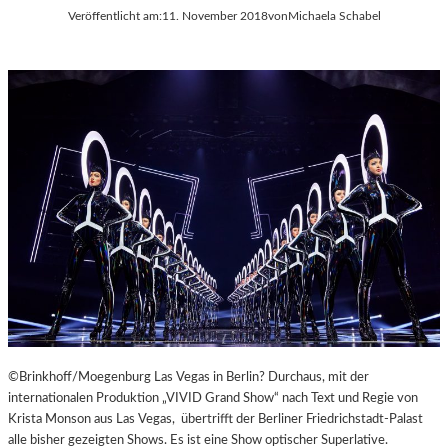
Veröffentlicht am:
11. November 2018
von
Michaela Schabel
©Brinkhoff/Moegenburg Las Vegas in Berlin? Durchaus, mit der
internationalen Produktion „VIVID Grand Show“ nach Text und Regie von
Krista Monson aus Las Vegas, übertrifft der Berliner Friedrichstadt-Palast
alle bisher gezeigten Shows. Es ist eine Show optischer Superlative.