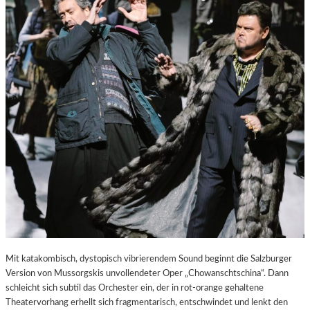
E
S
T
A
D
T
Z
U
M
E
N
T
D
E
C
K
E
N
Mit katakombisch, dystopisch vibrierendem Sound beginnt die Salzburger
Version von Mussorgskis unvollendeter Oper „Chowanschtschina“. Dann
schleicht sich subtil das Orchester ein, der in rot-orange gehaltene
Theatervorhang erhellt sich fragmentarisch, entschwindet und lenkt den