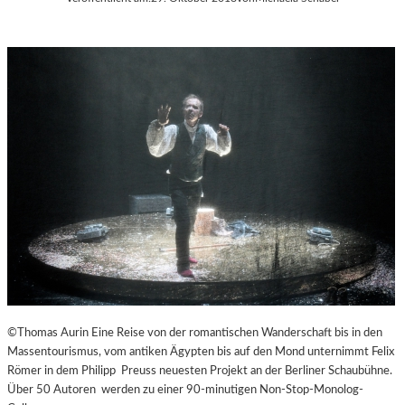
©Thomas Aurin Eine Reise von der romantischen Wanderschaft bis in den
Massentourismus, vom antiken Ägypten bis auf den Mond unternimmt Felix
Römer in dem Philipp Preuss neuesten Projekt an der Berliner Schaubühne.
Über 50 Autoren werden zu einer 90-minutigen Non-Stop-Monolog-