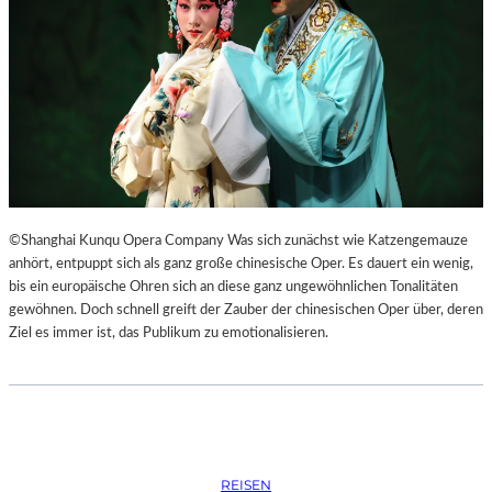
S
O
R
G
S
K
I
S
„
C
H
©Shanghai Kunqu Opera Company Was sich zunächst wie Katzengemauze
O
anhört, entpuppt sich als ganz große chinesische Oper. Es dauert ein wenig,
W
bis ein europäische Ohren sich an diese ganz ungewöhnlichen Tonalitäten
A
gewöhnen. Doch schnell greift der Zauber der chinesischen Oper über, deren
N
Ziel es immer ist, das Publikum zu emotionalisieren.
S
C
H
T
S
C
REISEN
H