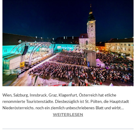
Wien, Salzburg, Innsbruck, Graz, Klagenfurt, Österreich hat etliche
renommierte Touristenstädte. Diesbezüglich ist St. Pölten, die Hauptstadt
Niederösterreichs. noch ein ziemlich unbeschriebenes Blatt und wirbt…
:
WEITERLESEN
Ö
S
T