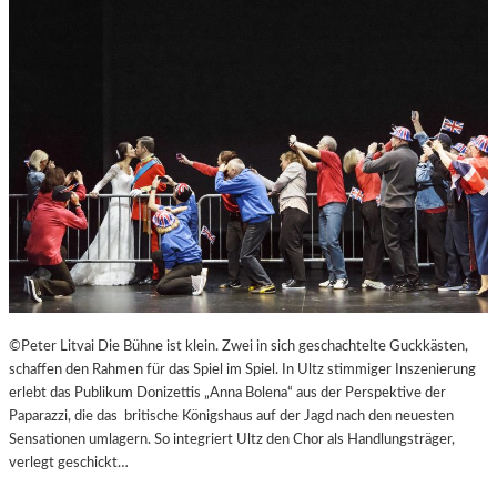
B
U
R
G
E
R
O
S
T
E
R
F
E
S
T
©Peter Litvai Die Bühne ist klein. Zwei in sich geschachtelte Guckkästen,
S
schaffen den Rahmen für das Spiel im Spiel. In Ultz stimmiger Inszenierung
P
erlebt das Publikum Donizettis „Anna Bolena“ aus der Perspektive der
I
Paparazzi, die das britische Königshaus auf der Jagd nach den neuesten
E
Sensationen umlagern. So integriert Ultz den Chor als Handlungsträger,
L
verlegt geschickt…
E