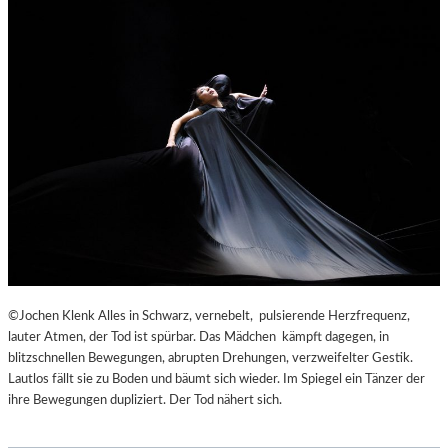
©Jochen Klenk Alles in Schwarz, vernebelt, pulsierende Herzfrequenz,
lauter Atmen, der Tod ist spürbar. Das Mädchen kämpft dagegen, in
blitzschnellen Bewegungen, abrupten Drehungen, verzweifelter Gestik.
Lautlos fällt sie zu Boden und bäumt sich wieder. Im Spiegel ein Tänzer der
ihre Bewegungen dupliziert. Der Tod nähert sich.