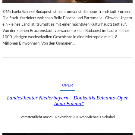
R
T
©Michaela Schabel Budapest ist nicht umsonst die neue Trendstadt Europas.
Z
Die Stadt fasziniert zwischen Belle Epoche und Partymeile Obwohl Ungarn
U
ein kleines Land ist, trumpft es mit einer mächtigen Kulturhauptstadt auf.
R
Von der kleinen Brückenstadt verwandelte sich Budapest im Laufe seiner
E
1000-jährigen wechselvollen Geschichte in eine Metropole mit 1, 8
R
Millionen Einwohnern. Von den Osmanen…
Ö
F
F
N
U
N
G
OPER
D
Landestheater Niederbayern – Donizettis Belcanto-Oper
E
„Anna Bolena“
R
S
A
Veröffentlicht am:
21. November 2018
von
Michaela Schabel
L
Z