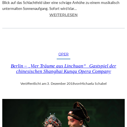
Blick auf das Schlachtfeld über eine schräge Anhöhe zu einem musikalisch
untermalten Sonnenaufgang. Sofort wird klar…
:
WEITERLESEN
S
A
L
Z
B
U
OPER
R
G
Berlin – „Vier Träume aus Linchuan“ Gastspiel der
–
chinesischen Shanghai Kunqu Opera Company
M
O
Veröffentlicht am:
3. Dezember 2018
von
Michaela Schabel
D
E
S
T
M
U
S