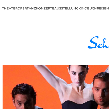
THEATER
OPER
TANZ
KONZERTE
AUSSTELLUNG
KINO
BUCH
REISEN