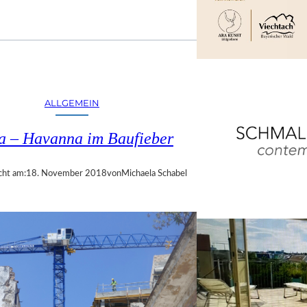
ALLGEMEIN
a – Havanna im Baufieber
cht am:
18. November 2018
von
Michaela Schabel