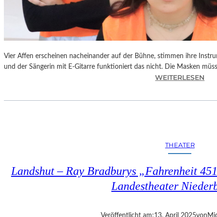
Vier Affen erscheinen nacheinander auf der Bühne, stimmen ihre Instr
und der Sängerin mit E-Gitarre funktioniert das nicht. Die Masken mü
:
WEITERLESEN
L
A
N
D
S
H
THEATER
U
T
Landshut – Ray Bradburys „Fahrenheit 451“
–
T
Landestheater Nieder
H
O
M
Veröffentlicht am:
13. April 2025
von
Mic