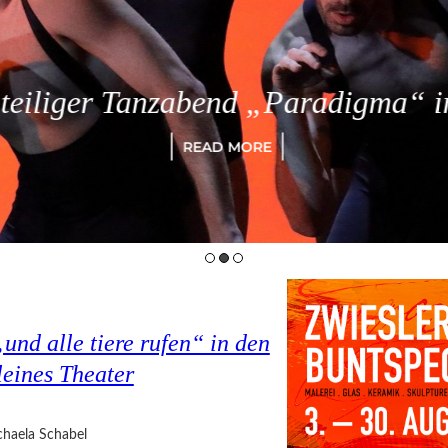
eiliger Tanzabend „Paradigma“ in
READ MORE
nd alle tiere rufen“ in den
eines Theater
haela Schabel