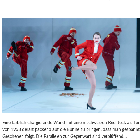
A
S
K
Ö
C
K
S
A
G
I
T
A
T
I
O
N
S
S
Eine farblich chargierende Wand mit einem schwarzen Rechteck als T
T
von 1953 derart packend auf die Bühne zu bringen, dass man gespannt 
Ü
Geschehen folgt. Die Parallelen zur Gegenwart sind verblüffend…