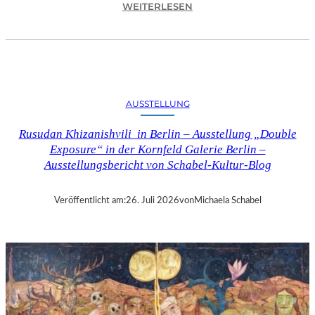
:
WEITERLESEN
C
H
R
I
S
T
AUSSTELLUNG
O
P
Rusudan Khizanishvili in Berlin – Ausstellung „Double
H
Exposure“ in der Kornfeld Galerie Berlin –
G
Ausstellungsbericht von Schabel-Kultur-Blog
O
L
D
Veröffentlicht am:
26. Juli 2026
von
Michaela Schabel
S
T
E
I
N
–
S