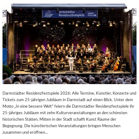
Darmstädter Residenzfestspiele 2026: Alle Termine, Künstler, Konzerte und
Tickets zum 25-jährigen Jubiläum in Darmstadt auf einen Blick. Unter dem
Motto „In eine bessere Welt“ feiern die Darmstädter Residenzfestspiele ihr
25-jähriges Jubiläum mit zehn Kulturveranstaltungen an den schönsten
historischen Stätten. Mitten in der Stadt schafft Kunst Räume der
Begegnung. Die künstlerischen Veranstaltungen bringen Menschen
zusammen und eröffnen…