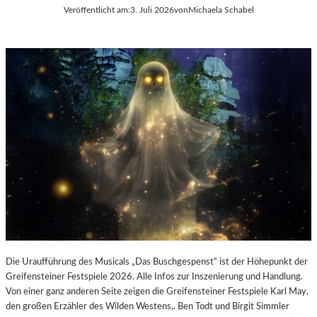
E
Veröffentlicht am:
3. Juli 2026
von
Michaela Schabel
L
-
K
U
L
T
U
R
-
B
L
O
G
Die Uraufführung des Musicals „Das Buschgespenst“ ist der Höhepunkt der
Greifensteiner Festspiele 2026. Alle Infos zur Inszenierung und Handlung.
Von einer ganz anderen Seite zeigen die Greifensteiner Festspiele Karl May,
den großen Erzähler des Wilden Westens,. Ben Todt und Birgit Simmler