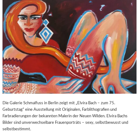
O
E
Z
E
A
X
R
P
T
O
S
S
2
U
7
R
0
E
.
“
G
I
E
N
B
D
U
E
R
R
T
K
Die Galerie Schmalfuss in Berlin zeigt mit „Elvira Bach – zum 75.
S
O
Geburtstag“ eine Ausstellung mit Originalen, Farblithografien und
T
R
Farbradierungen der bekannten Malerin der Neuen Wilden. Elvira Bachs
A
N
Bilder sind unverwechselbare Frauenporträts – sexy, selbstbewusst und
G
F
selbstbestimmt.
E
L