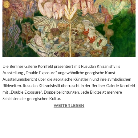
I
N
F
O
N
I
E
O
R
C
H
Die Berliner Galerie Kornfeld präsentiert mit Rusudan Khizanishvilis
E
Ausstellung „Double Exposure“ ungewöhnliche georgische Kunst –
S
Ausstellungsbericht über die georgische Künstlerin und ihre symbolischen
T
Bildwelten. Rusudan Khizanishvili überrascht in der Berliner Galerie Kornfeld
E
mit „Double Exposure“, Doppelbelichtungen. Jede Bild zeigt mehrere
R
Schichten der georgischen Kultur.
P
:
WEITERLESEN
I
R
E
U
T
S
R
U
O
D