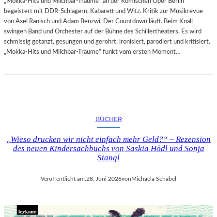
„Mokka-Hits und Milchbar-Träume“ an der Komischen Oper Berlin
begeistert mit DDR-Schlagern, Kabarett und Witz. Kritik zur Musikrevue
von Axel Ranisch und Adam Benzwi. Der Countdown läuft. Beim Knall
swingen Band und Orchester auf der Bühne des Schillertheaters. Es wird
schmissig getanzt, gesungen und geröhrt, ironisiert, parodiert und kritisiert.
„Mokka-Hits und Milchbar-Träume“ funkt vom ersten Moment…
BÜCHER
„Wieso drucken wir nicht einfach mehr Geld?“ – Rezension
des neuen Kindersachbuchs von Saskia Hödl und Sonja
Stangl
Veröffentlicht am:
28. Juni 2026
von
Michaela Schabel