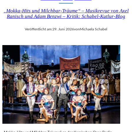
„Mokka-Hits und Milchbar-Träume“ – Musikrevue von Axel
Ranisch und Adam Benzwi – Kritik: Schabel-Kutlur-Blog
Veröffentlicht am:
29. Juni 2026
von
Michaela Schabel