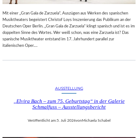
R
L
T
I
Mit einer „Gran Gala de Zarzuela“, Auszügen aus Werken des spanischen
K
N
Musiktheaters begeistert Christof Loys Inszenierung das Publikum an der
R
–
Deutschen Oper Berlin. „Gran Gala de Zarzuela“ klingt spanisch und ist es im
I
A
doppelten Sinne des Wortes. Wer weiß schon, was eine Zarzuela ist? Das
T
U
spanische Musiktheater entstand im 17. Jahrhundert parallel zur
I
S
italienischen Oper.…
K
S
–
T
A
E
U
L
S
L
B
U
L
N
AUSSTELLUNG
I
G
C
„Elvira Bach – zum 75. Geburtstag“ in der Galerie
„
K
Schmalfuss – Ausstellungsbericht
D
A
O
U
U
Veröffentlicht am:
5. Juli 2026
von
Michaela Schabel
F
B
M
L