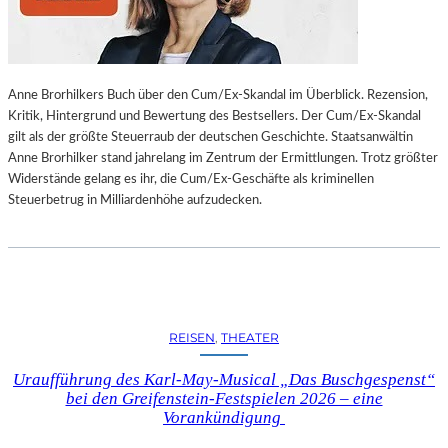
L
L
U
N
Anne Brorhilkers Buch über den Cum/Ex-Skandal im Überblick. Rezension,
G
Kritik, Hintergrund und Bewertung des Bestsellers. Der Cum/Ex-Skandal
S
gilt als der größte Steuerraub der deutschen Geschichte. Staatsanwältin
B
Anne Brorhilker stand jahrelang im Zentrum der Ermittlungen. Trotz größter
E
Widerstände gelang es ihr, die Cum/Ex-Geschäfte als kriminellen
R
Steuerbetrug in Milliardenhöhe aufzudecken.
I
C
H
T
V
O
N
REISEN
, 
THEATER
S
C
Uraufführung des Karl-May-Musical „Das Buschgespenst“
H
bei den Greifenstein-Festspielen 2026 – eine
A
Vorankündigung
B