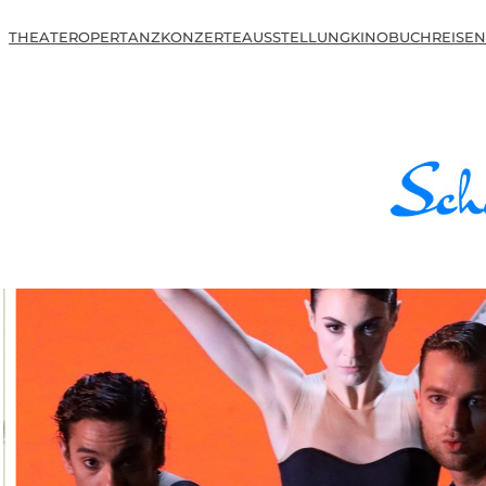
THEATER
OPER
TANZ
KONZERTE
AUSSTELLUNG
KINO
BUCH
REISEN