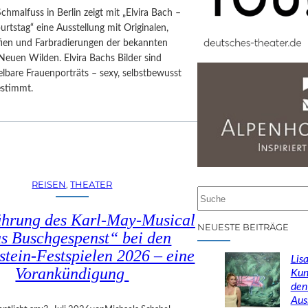
Schmalfuss in Berlin zeigt mit „Elvira Bach –
rtstag“ eine Ausstellung mit Originalen,
afien und Farbradierungen der bekannten
Neuen Wilden. Elvira Bachs Bilder sind
lbare Frauenporträts – sexy, selbstbewusst
estimmt.
REISEN
, 
THEATER
S
u
ührung des Karl-May-Musical
c
NEUESTE BEITRÄGE
s Buschgespenst“ bei den
h
stein-Festspielen 2026 – eine
e
Lisa
n
Vorankündigung
Kun
den
Aus