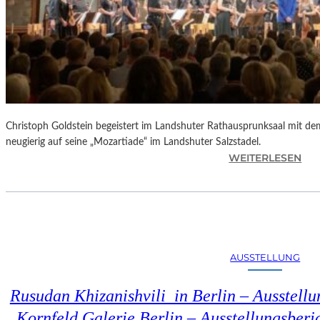
Christoph Goldstein begeistert im Landshuter Rathausprunksaal mit de
neugierig auf seine „Mozartiade“ im Landshuter Salzstadel.
:
WEITERLESEN
C
H
R
I
S
T
AUSSTELLUNG
O
P
Rusudan Khizanishvili in Berlin – Ausstell
H
G
Kornfeld Galerie Berlin – Ausstellungsberi