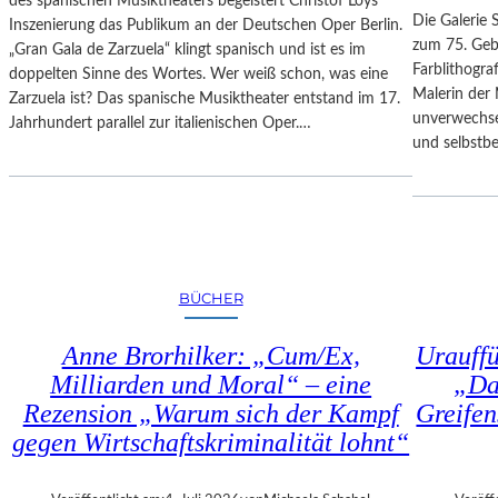
des spanischen Musiktheaters begeistert Christof Loys
–
N
Die Galerie 
Inszenierung das Publikum an der Deutschen Oper Berlin.
A
–
zum 75. Gebu
„Gran Gala de Zarzuela“ klingt spanisch und ist es im
U
A
Farblithogr
doppelten Sinne des Wortes. Wer weiß schon, was eine
S
U
Malerin der 
Zarzuela ist? Das spanische Musiktheater entstand im 17.
B
S
unverwechse
Jahrhundert parallel zur italienischen Oper.…
L
S
und selbstb
I
T
C
E
K
L
A
L
U
U
F
N
BÜCHER
M
G
O
„
Anne Brorhilker: „Cum/Ex,
Urauff
Z
D
A
Milliarden und Moral“ – eine
„Da
O
R
Rezension „Warum sich der Kampf
Greifen
U
T
B
gegen Wirtschaftskriminalität lohnt“
S
L
2
E