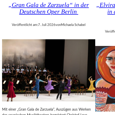
K
„Gran Gala de Zarzuela“ in der
„Elvir
N
H
Deutschen Oper Berlin
in
D
I
S
Z
H
A
Veröffentlicht am:
7. Juli 2026
von
Michaela Schabel
U
N
Veröff
T
I
–
S
K
H
O
V
N
I
Z
L
E
I
R
T
I
K
N
R
B
I
E
T
R
I
L
Mit einer „Gran Gala de Zarzuela“, Auszügen aus Werken
K
I