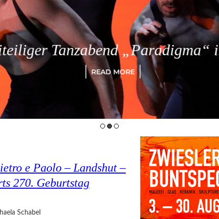
eiliger Tanzabend „Paradigma“ in
READ MORE
ietro e Paolo – Landshut –
rts 270. Geburtstag
haela Schabel