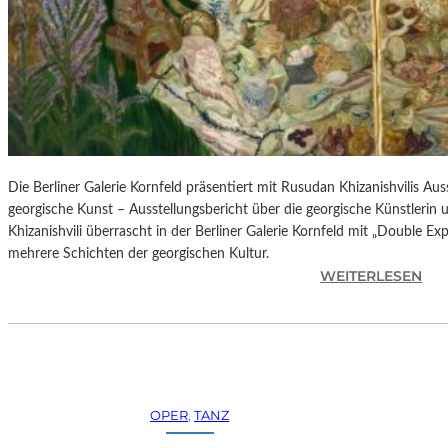
H
E
S
T
E
R
P
I
E
Die Berliner Galerie Kornfeld präsentiert mit Rusudan Khizanishvilis A
T
georgische Kunst – Ausstellungsbericht über die georgische Künstlerin
R
Khizanishvili überrascht in der Berliner Galerie Kornfeld mit „Double Ex
O
mehrere Schichten der georgischen Kultur.
E
:
WEITERLESEN
P
R
A
U
O
S
L
U
O
D
–
A
OPER
, 
TANZ
L
N
A