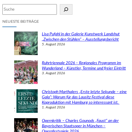
S
u
c
NEUESTE BEITRÄGE
h
e
Lisa Pufahl in der Galerie Kunstwerk Landshut
n
„Zwischen den Stühlen“ – Ausstellungsbericht
5. August 2026
Ruhrtriennale 2026 – Regionales Programm im
Wunderland – Künstler, Termine und freier Eintritt
3. August 2026
Christoph Marthalers „Erste letzte Sekunde – eine
Gala“: Warum für das Lausitz Festival diese
Koproduktion mit Hamburg so interessant ist.
1. August 2026
Opernkritik – Charles Gounods „Faust“ an der
Bayerischen Staatsoper in München –
Opernfestspiele 2026