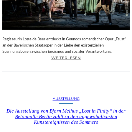
T
E
L
E
T
Z
T
Regisseurin Lotte de Beer entdeckt in Gounods romantischer Oper „Faust“
E
an der Bayerischen Staatsoper in der Liebe den existenziellen
S
Spannungsbogen zwischen Egoismus und sozialer Verantwortung.
E
:
WEITERLESEN
K
O
U
P
N
E
D
R
E
N
–
K
AUSSTELLUNG
E
R
I
I
Die Ausstellung von Bjørn Melhus „Lost in Finity“ in der
N
T
Betonhalle Berlin zählt zu den ungewöhnlichsten
E
I
Kunstereignissen des Sommers
G
K
A
–