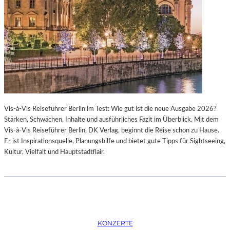
K
S
T
O
I
P
O
E
N
R
M
I
I
N
T
M
H
Ü
A
N
Vis-à-Vis Reiseführer Berlin im Test: Wie gut ist die neue Ausgabe 2026?
M
C
Stärken, Schwächen, Inhalte und ausführliches Fazit im Überblick. Mit dem
B
H
Vis-à-Vis Reiseführer Berlin, DK Verlag, beginnt die Reise schon zu Hause.
U
E
Er ist Inspirationsquelle, Planungshilfe und bietet gute Tipps für Sightseeing,
R
N
Kultur, Vielfalt und Hauptstadtflair.
G
–
S
O
O
P
I
E
N
R
T
N
E
F
KONZERTE
R
E