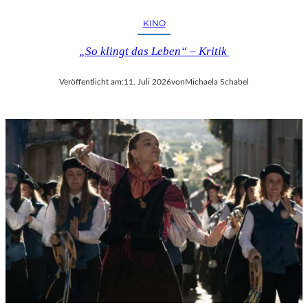
KINO
„So klingt das Leben“ – Kritik
Veröffentlicht am:
11. Juli 2026
von
Michaela Schabel